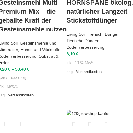
Gesteinsmehl Multi
HORNSPÄNE ökolog.
Premium Mix – die
natürlicher Langzeit
geballte Kraft der
Stickstoffdünger
Gesteinsmehle nutzen
Living Soil
,
Tierisch
,
Dünger
,
Tierische Dünger
,
Living Soil
,
Gesteinsmehle und
Bodenverbesserung
Mineralien
,
Humin und Vitalstoffe
,
6,10
€
Bodenverbesserung
,
Substrat &
Erden
inkl. 19 % MwSt.
9,20
€
–
33,40
€
zzgl.
Versandkosten
9,20
€
–
6,68
€
/
kg
inkl. MwSt.
zzgl.
Versandkosten