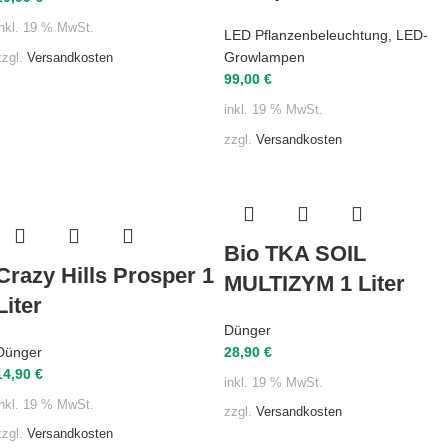
inkl. 19 % MwSt.
LED Pflanzenbeleuchtung
,
LED-
Growlampen
zzgl.
Versandkosten
99,00
€
inkl. 19 % MwSt.
zzgl.
Versandkosten
Bio TKA SOIL
Crazy Hills Prosper 1
MULTIZYM 1 Liter
Liter
Dünger
Dünger
28,90
€
14,90
€
inkl. 19 % MwSt.
inkl. 19 % MwSt.
zzgl.
Versandkosten
zzgl.
Versandkosten