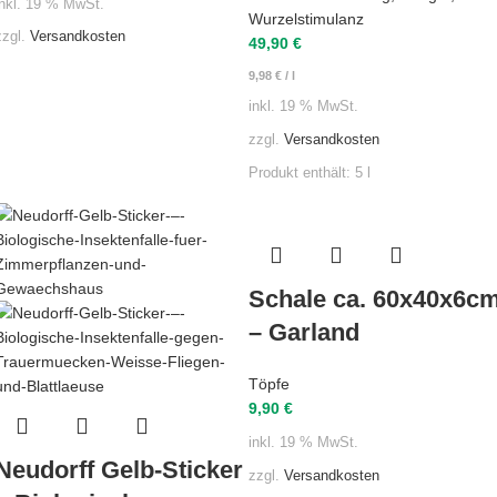
inkl. 19 % MwSt.
Wurzelstimulanz
zzgl.
Versandkosten
49,90
€
9,98
€
/
l
inkl. 19 % MwSt.
zzgl.
Versandkosten
Produkt enthält: 5
l
Schale ca. 60x40x6c
– Garland
Töpfe
9,90
€
inkl. 19 % MwSt.
Neudorff Gelb-Sticker
zzgl.
Versandkosten