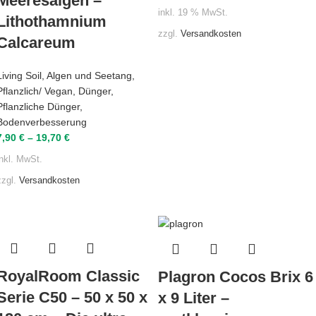
Meeresalgen –
inkl. 19 % MwSt.
Lithothamnium
zzgl.
Versandkosten
Calcareum
Living Soil
,
Algen und Seetang
,
Pflanzlich/ Vegan
,
Dünger
,
Pflanzliche Dünger
,
Bodenverbesserung
7,90
€
–
19,70
€
inkl. MwSt.
zzgl.
Versandkosten
RoyalRoom Classic
Plagron Cocos Brix 6
Serie C50 – 50 x 50 x
x 9 Liter –