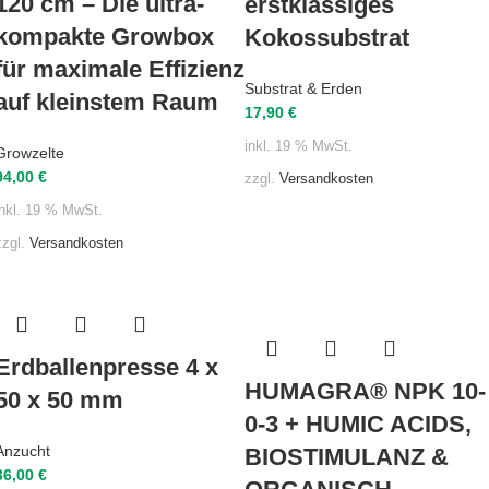
120 cm – Die ultra-
erstklassiges
kompakte Growbox
Kokossubstrat
für maximale Effizienz
Substrat & Erden
auf kleinstem Raum
17,90
€
inkl. 19 % MwSt.
Growzelte
94,00
€
zzgl.
Versandkosten
inkl. 19 % MwSt.
zzgl.
Versandkosten
Erdballenpresse 4 x
HUMAGRA® NPK 10-
50 x 50 mm
0-3 + HUMIC ACIDS,
Anzucht
BIOSTIMULANZ &
36,00
€