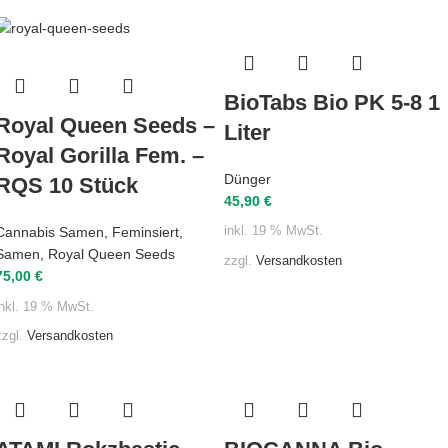
BioTabs Bio PK 5-8 1
Royal Queen Seeds –
Liter
Royal Gorilla Fem. –
Dünger
RQS 10 Stück
45,90
€
Cannabis Samen
,
Feminsiert
,
inkl. 19 % MwSt.
Samen
,
Royal Queen Seeds
zzgl.
Versandkosten
75,00
€
inkl. 19 % MwSt.
zzgl.
Versandkosten