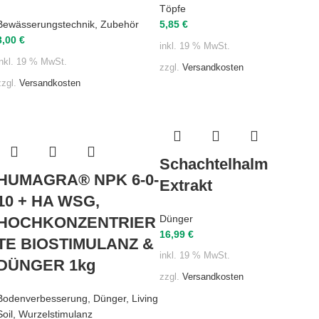
Töpfe
Bewässerungstechnik
,
Zubehör
5,85
€
3,00
€
inkl. 19 % MwSt.
inkl. 19 % MwSt.
zzgl.
Versandkosten
zzgl.
Versandkosten
Schachtelhalm
HUMAGRA® NPK 6-0-
Extrakt
10 + HA WSG,
Dünger
HOCHKONZENTRIER
16,99
€
TE BIOSTIMULANZ &
inkl. 19 % MwSt.
DÜNGER 1kg
zzgl.
Versandkosten
Bodenverbesserung
,
Dünger
,
Living
Soil
,
Wurzelstimulanz