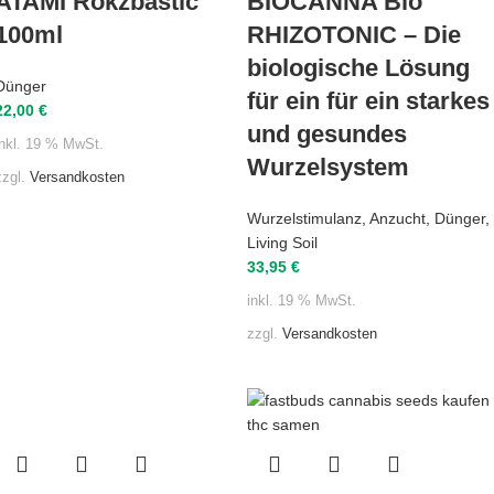
ATAMI Rokzbastic
BIOCANNA Bio
100ml
RHIZOTONIC – Die
biologische Lösung
Dünger
für ein für ein starkes
22,00
€
und gesundes
inkl. 19 % MwSt.
Wurzelsystem
zzgl.
Versandkosten
Wurzelstimulanz
,
Anzucht
,
Dünger
,
Living Soil
33,95
€
inkl. 19 % MwSt.
zzgl.
Versandkosten