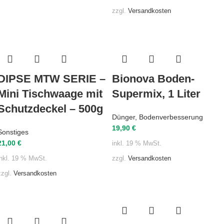
zzgl.
Versandkosten
DIPSE MTW SERIE –
Bionova Boden-
Mini Tischwaage mit
Supermix, 1 Liter
Schutzdeckel – 500g
Dünger
,
Bodenverbesserung
19,90
€
Sonstiges
21,00
€
inkl. 19 % MwSt.
zzgl.
Versandkosten
inkl. 19 % MwSt.
zzgl.
Versandkosten