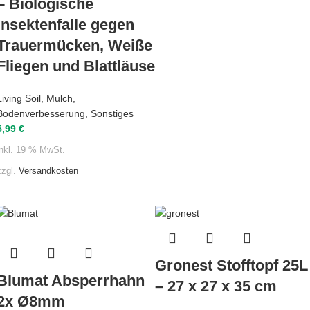
– Biologische
Insektenfalle gegen
Trauermücken, Weiße
Fliegen und Blattläuse
Living Soil
,
Mulch
,
Bodenverbesserung
,
Sonstiges
5,99
€
inkl. 19 % MwSt.
zzgl.
Versandkosten
Gronest Stofftopf 25L
Blumat Absperrhahn
– 27 x 27 x 35 cm
2x Ø8mm