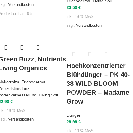
Trichoderma
,
Living Soil
zzgl.
Versandkosten
23,50
€
Produkt enthält: 0,5
l
inkl. 19 % MwSt.
zzgl.
Versandkosten
Green Buzz, Nutrients
Hochkonzentrierter
Living Organics
Blühdünger – PK 40-
Mykorrhiza
,
Trichoderma
,
38 WILD BLOOM
Wurzelstimulanz
,
POWDER – Madame
Bodenverbesserung
,
Living Soil
Grow
22,90
€
inkl. 19 % MwSt.
Dünger
zzgl.
Versandkosten
29,99
€
inkl. 19 % MwSt.