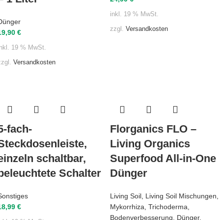
inkl. 19 % MwSt.
Dünger
zzgl.
Versandkosten
19,90
€
inkl. 19 % MwSt.
zzgl.
Versandkosten
5-fach-
Florganics FLO –
Steckdosenleiste,
Living Organics
einzeln schaltbar,
Superfood All-in-One
beleuchtete Schalter
Dünger
Sonstiges
Living Soil
,
Living Soil Mischungen
,
18,99
€
Mykorrhiza
,
Trichoderma
,
Bodenverbesserung
,
Dünger
,