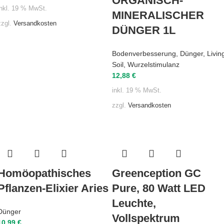
ORGANISCH-
inkl. 19 % MwSt.
MINERALISCHER
zzgl.
Versandkosten
DÜNGER 1L
Bodenverbesserung
,
Dünger
,
Livin
Soil
,
Wurzelstimulanz
12,88
€
inkl. 19 % MwSt.
zzgl.
Versandkosten
Homöopathisches
Greenception GC
Pflanzen-Elixier Aries
Pure, 80 Watt LED
Leuchte,
Dünger
Vollspektrum
10,99
€