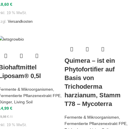
18,60
€
inkl. 19 % MwSt.
zzgl.
Versandkosten
Quimera – ist ein
Biohaftmittel
Phytofortifier auf
Liposam® 0,5l
Basis von
Trichoderma
Fermente & Mikroorganismen
,
harzianum, Stamm
Fermentierte Pflanzenextrakt FPE
,
Dünger
,
Living Soil
T78 – Mycoterra
14,99
€
Fermente & Mikroorganismen
,
29,98
€
/
l
Fermentierte Pflanzenextrakt FPE
,
inkl. 19 % MwSt.