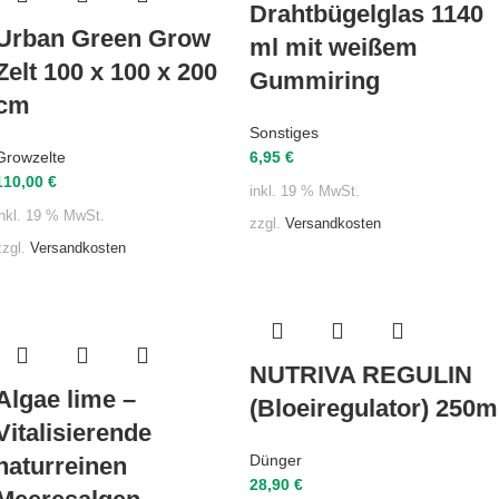
Drahtbügelglas 1140
Urban Green Grow
ml mit weißem
Zelt 100 x 100 x 200
Gummiring
cm
Sonstiges
Growzelte
6,95
€
110,00
€
inkl. 19 % MwSt.
inkl. 19 % MwSt.
zzgl.
Versandkosten
zzgl.
Versandkosten
NUTRIVA REGULIN
Algae lime –
(Bloeiregulator) 250m
Vitalisierende
Dünger
naturreinen
28,90
€