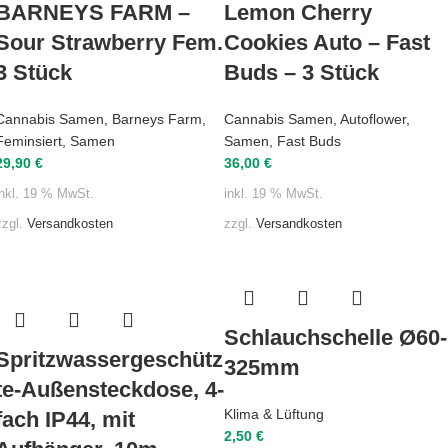
BARNEYS FARM –
Lemon Cherry
Sour Strawberry Fem.
Cookies Auto – Fast
3 Stück
Buds – 3 Stück
Cannabis Samen
,
Barneys Farm
,
Cannabis Samen
,
Autoflower
,
Feminsiert
,
Samen
Samen
,
Fast Buds
29,90
€
36,00
€
inkl. 19 % MwSt.
inkl. 19 % MwSt.
zzgl.
Versandkosten
zzgl.
Versandkosten
Schlauchschelle Ø60-
Spritzwassergeschütz
325mm
te-Außensteckdose, 4-
Klima & Lüftung
fach IP44, mit
2,50
€