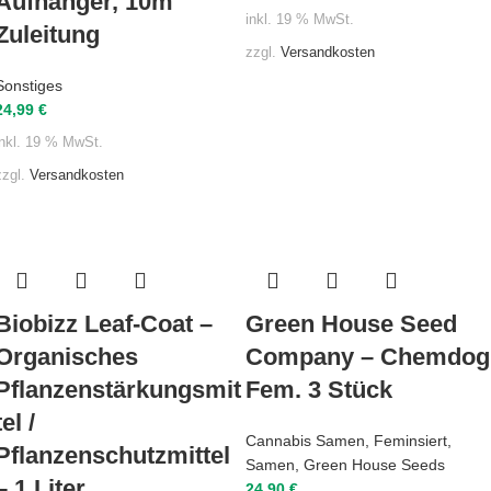
Aufhänger, 10m
inkl. 19 % MwSt.
Zuleitung
zzgl.
Versandkosten
Sonstiges
24,99
€
inkl. 19 % MwSt.
zzgl.
Versandkosten
Biobizz Leaf-Coat –
Green House Seed
Organisches
Company – Chemdog
Pflanzenstärkungsmit
Fem. 3 Stück
tel /
Cannabis Samen
,
Feminsiert
,
Pflanzenschutzmittel
Samen
,
Green House Seeds
– 1 Liter
24,90
€