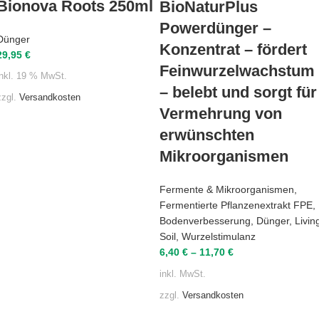
Bionova Roots 250ml
BioNaturPlus
Powerdünger –
Dünger
Konzentrat – fördert
29,95
€
Feinwurzelwachstum
inkl. 19 % MwSt.
– belebt und sorgt für
zzgl.
Versandkosten
Vermehrung von
erwünschten
Mikroorganismen
Fermente & Mikroorganismen
,
Fermentierte Pflanzenextrakt FPE
,
Bodenverbesserung
,
Dünger
,
Livin
Soil
,
Wurzelstimulanz
6,40
€
–
11,70
€
inkl. MwSt.
zzgl.
Versandkosten