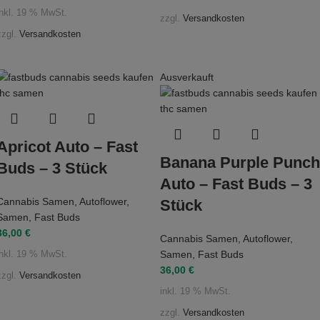
inkl. 19 % MwSt.
zzgl.
Versandkosten
zzgl.
Versandkosten
Ausverkauft
Apricot Auto – Fast
Banana Purple Punch
Buds – 3 Stück
Auto – Fast Buds – 3
Cannabis Samen
,
Autoflower
,
Stück
Samen
,
Fast Buds
36,00
€
Cannabis Samen
,
Autoflower
,
Samen
,
Fast Buds
inkl. 19 % MwSt.
36,00
€
zzgl.
Versandkosten
inkl. 19 % MwSt.
zzgl.
Versandkosten