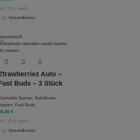
inkl. 19 % MwSt.
zzgl.
Versandkosten
Ausverkauft
Ztrawberriez Auto –
Fast Buds – 3 Stück
Cannabis Samen
,
Autoflower
,
Samen
,
Fast Buds
36,00
€
inkl. 19 % MwSt.
zzgl.
Versandkosten