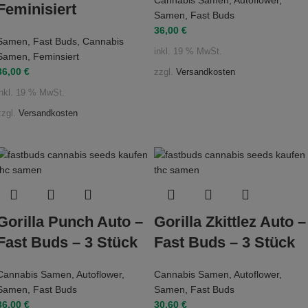
Feminisiert
Samen
,
Fast Buds
36,00
€
Samen
,
Fast Buds
,
Cannabis
inkl. 19 % MwSt.
Samen
,
Feminsiert
36,00
€
zzgl.
Versandkosten
inkl. 19 % MwSt.
zzgl.
Versandkosten
Gorilla Punch Auto –
Gorilla Zkittlez Auto –
Fast Buds – 3 Stück
Fast Buds – 3 Stück
Cannabis Samen
,
Autoflower
,
Cannabis Samen
,
Autoflower
,
Samen
,
Fast Buds
Samen
,
Fast Buds
36,00
€
30,60
€