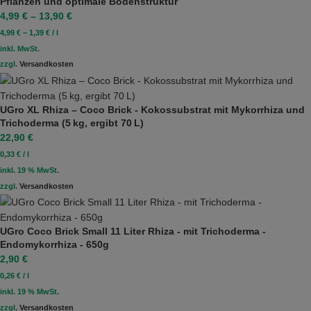
Pflanzen und optimale Bodenstruktur
4,99
€
–
13,90
€
4,99
€
–
1,39
€
/
l
inkl. MwSt.
zzgl.
Versandkosten
UGro XL Rhiza – Coco Brick - Kokossubstrat mit Mykorrhiza und
Trichoderma (5 kg, ergibt 70 L)
22,90
€
0,33
€
/
l
inkl. 19 % MwSt.
zzgl.
Versandkosten
UGro Coco Brick Small 11 Liter Rhiza - mit Trichoderma -
Endomykorrhiza - 650g
2,90
€
0,26
€
/
l
inkl. 19 % MwSt.
zzgl.
Versandkosten