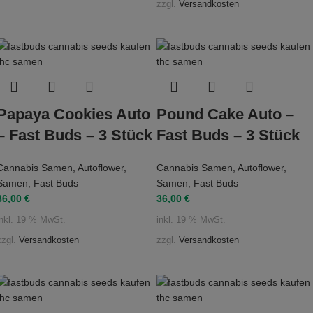
zzgl.
Versandkosten
Papaya Cookies Auto
Pound Cake Auto –
– Fast Buds – 3 Stück
Fast Buds – 3 Stück
Cannabis Samen
,
Autoflower
,
Cannabis Samen
,
Autoflower
,
Samen
,
Fast Buds
Samen
,
Fast Buds
36,00
€
36,00
€
inkl. 19 % MwSt.
inkl. 19 % MwSt.
zzgl.
Versandkosten
zzgl.
Versandkosten