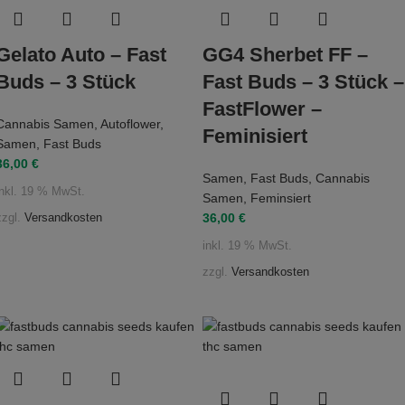
Gelato Auto – Fast
GG4 Sherbet FF –
Buds – 3 Stück
Fast Buds – 3 Stück –
FastFlower –
Cannabis Samen
,
Autoflower
,
Feminisiert
Samen
,
Fast Buds
36,00
€
Samen
,
Fast Buds
,
Cannabis
inkl. 19 % MwSt.
Samen
,
Feminsiert
36,00
€
zzgl.
Versandkosten
inkl. 19 % MwSt.
zzgl.
Versandkosten