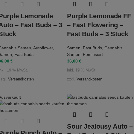
Purple Lemonade
Purple Lemonade FF
Auto – Fast Buds – 3
– Fast Flowering –
Stück
Fast Buds – 3 Stück
Cannabis Samen
,
Autoflower
,
Samen
,
Fast Buds
,
Cannabis
Samen
,
Fast Buds
Samen
,
Feminsiert
36,00
€
36,00
€
inkl. 19 % MwSt.
inkl. 19 % MwSt.
zzgl.
Versandkosten
zzgl.
Versandkosten
Ausverkauft
Sour Jealousy Auto –
Purple Punch Auto –