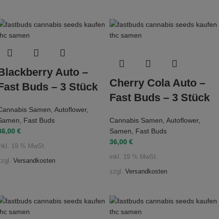
Blackberry Auto –
Cherry Cola Auto –
Fast Buds – 3 Stück
Fast Buds – 3 Stück
Cannabis Samen
,
Autoflower
,
Samen
,
Fast Buds
Cannabis Samen
,
Autoflower
,
36,00
€
Samen
,
Fast Buds
36,00
€
inkl. 19 % MwSt.
inkl. 19 % MwSt.
zzgl.
Versandkosten
zzgl.
Versandkosten