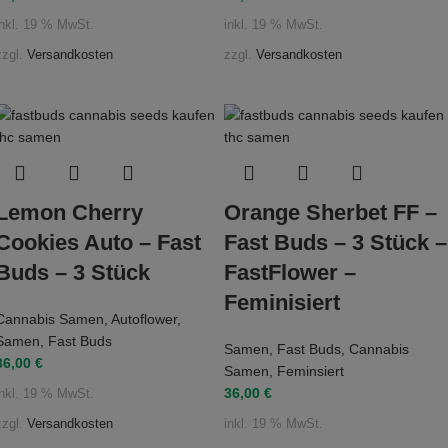
inkl. 19 % MwSt.
inkl. 19 % MwSt.
zzgl.
Versandkosten
zzgl.
Versandkosten
Lemon Cherry
Orange Sherbet FF –
Cookies Auto – Fast
Fast Buds – 3 Stück –
Buds – 3 Stück
FastFlower –
Feminisiert
Cannabis Samen
,
Autoflower
,
Samen
,
Fast Buds
Samen
,
Fast Buds
,
Cannabis
36,00
€
Samen
,
Feminsiert
36,00
€
inkl. 19 % MwSt.
zzgl.
Versandkosten
inkl. 19 % MwSt.