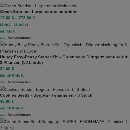
Green Sunrise - Lurpe naturalsolutions
17,00
€
–
778,00
€
85,00
€
–
25,10
€
/
l
inkl. MwSt.
zzgl.
Versandkosten
Hubey Easy‑Peasy Starter Kit – Organische Düngermischung für
3 Pflanzen (50 L Erde)
24,50
€
inkl. 19 % MwSt.
zzgl.
Versandkosten
Cookies Seeds - Bogota - Feminisiert - 3 Stück
49,90
€
inkl. 19 % MwSt.
zzgl.
Versandkosten