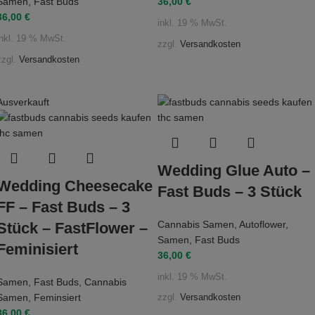
Samen
,
Fast Buds
36,00
€
36,00
€
inkl. 19 % MwSt.
inkl. 19 % MwSt.
zzgl.
Versandkosten
zzgl.
Versandkosten
Ausverkauft
Wedding Glue Auto –
Wedding Cheesecake
Fast Buds – 3 Stück
FF – Fast Buds – 3
Cannabis Samen
,
Autoflower
,
Stück – FastFlower –
Samen
,
Fast Buds
Feminisiert
36,00
€
inkl. 19 % MwSt.
Samen
,
Fast Buds
,
Cannabis
Samen
,
Feminsiert
zzgl.
Versandkosten
36,00
€