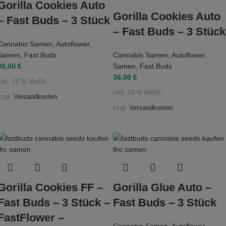
Gorilla Cookies Auto
Gorilla Cookies Auto
– Fast Buds – 3 Stück
– Fast Buds – 3 Stück
Cannabis Samen
,
Autoflower
,
Samen
,
Fast Buds
Cannabis Samen
,
Autoflower
,
36,00
€
Samen
,
Fast Buds
36,00
€
inkl. 19 % MwSt.
inkl. 19 % MwSt.
zzgl.
Versandkosten
zzgl.
Versandkosten
Gorilla Cookies FF –
Gorilla Glue Auto –
Fast Buds – 3 Stück –
Fast Buds – 3 Stück
FastFlower –
Cannabis Samen
,
Autoflower
,