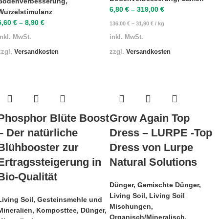
Bodenverbesserung
,
6,80
€
–
319,00
€
Wurzelstimulanz
5,60
€
–
8,90
€
136,00
€
–
31,90
€
/
kg
inkl. MwSt.
inkl. MwSt.
zzgl.
Versandkosten
zzgl.
Versandkosten
Phosphor Blüte Boost
Grow Again Top
– Der natürliche
Dress – LURPE -Top
Blühbooster zur
Dress von Lurpe
Ertragssteigerung in
Natural Solutions
Bio-Qualität
Dünger
,
Gemischte Dünger
,
Living Soil
,
Living Soil
Living Soil
,
Gesteinsmehle und
Mischungen
,
Mineralien
,
Komposttee
,
Dünger
,
Organisch/Mineralisch
,