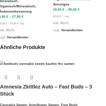
Mineralisch
,
Sonstiges
Organisch/Mineralisch
,
18,00
€
–
95,00
€
Bodenverbesserung
9,90
€
–
27,90
€
90,00
€
– /
kg
inkl. MwSt.
49,50
€
–
27,90
€
/
kg
zzgl.
Versandkosten
inkl. MwSt.
zzgl.
Versandkosten
Ähnliche Produkte
Amnesia Zkittlez Auto – Fast Buds – 3
Stück
Cannabis Samen
,
Autoflower
,
Samen
,
Fast Buds