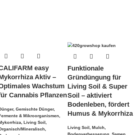
CALIFARM easy
Funktionale
Mykorrhiza Aktiv –
Gründüngung für
Optimales Wachstum
Living Soil & Super
für Cannabis Pflanzen
Soil – aktiviert
Bodenleben, fördert
Dünger
,
Gemischte Dünger
,
Humus & Mykorrhiza
Fermente & Mikroorganismen
,
Mykorrhiza
,
Living Soil
,
Living Soil
,
Mulch
,
Organisch/Mineralisch
,
Bodenverbesserung
,
Samen