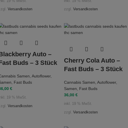
inkl. 19 % MwSt.
inkl. 19 % MwSt.
zzgl.
Versandkosten
zzgl.
Versandkosten
Blackberry Auto –
Cherry Cola Auto –
Fast Buds – 3 Stück
Fast Buds – 3 Stück
Cannabis Samen
,
Autoflower
,
Samen
,
Fast Buds
Cannabis Samen
,
Autoflower
,
36,00
€
Samen
,
Fast Buds
36,00
€
inkl. 19 % MwSt.
inkl. 19 % MwSt.
zzgl.
Versandkosten
zzgl.
Versandkosten