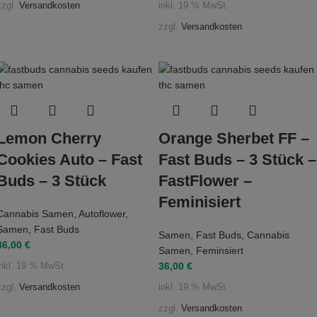
zzgl.
Versandkosten
inkl. 19 % MwSt.
zzgl.
Versandkosten
Lemon Cherry
Orange Sherbet FF –
Cookies Auto – Fast
Fast Buds – 3 Stück –
Buds – 3 Stück
FastFlower –
Feminisiert
Cannabis Samen
,
Autoflower
,
Samen
,
Fast Buds
Samen
,
Fast Buds
,
Cannabis
36,00
€
Samen
,
Feminsiert
36,00
€
inkl. 19 % MwSt.
zzgl.
Versandkosten
inkl. 19 % MwSt.
zzgl.
Versandkosten