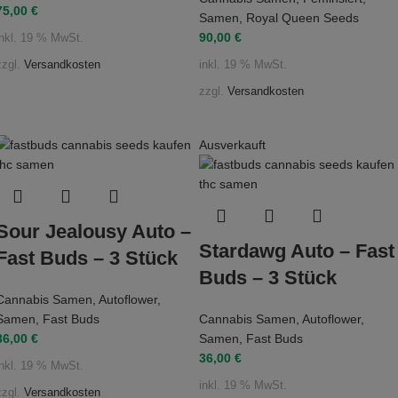
75,00
€
Samen
,
Royal Queen Seeds
90,00
€
inkl. 19 % MwSt.
zzgl.
Versandkosten
inkl. 19 % MwSt.
zzgl.
Versandkosten
Ausverkauft
Sour Jealousy Auto –
Stardawg Auto – Fast
Fast Buds – 3 Stück
Buds – 3 Stück
Cannabis Samen
,
Autoflower
,
Samen
,
Fast Buds
Cannabis Samen
,
Autoflower
,
36,00
€
Samen
,
Fast Buds
36,00
€
inkl. 19 % MwSt.
inkl. 19 % MwSt.
zzgl.
Versandkosten