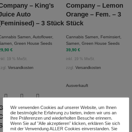
Company – King’s
Company – Lemon
Juice Auto
Orange – Fem. – 3
(Feminised) – 3 Stück
Stück
Cannabis Samen
,
Autoflower
,
Cannabis Samen
,
Feminsiert
,
Samen
,
Green House Seeds
Samen
,
Green House Seeds
29,90
€
39,90
€
inkl. 19 % MwSt.
inkl. 19 % MwSt.
zzgl.
Versandkosten
zzgl.
Versandkosten
Ausverkauft
Green House Seed
Wir verwenden Cookies auf unserer Website, um Ihnen
die bestmögliche Erfahrung zu bieten, indem wir uns an
Green House Seed
Company – Lemon
Ihre Präferenzen und wiederholten Besuche erinnern.
Company – Moby
Wenn Sie auf "Alle akzeptieren" klicken, erklären Sie sich
Skunk (Feminised) – 3
mit der Verwendung ALLER Cookies einverstanden. Sie
Dick (Feminised) – 3