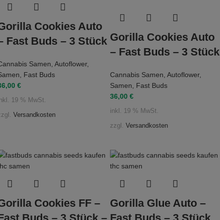
Gorilla Cookies Auto
Gorilla Cookies Auto
– Fast Buds – 3 Stück
– Fast Buds – 3 Stück
Cannabis Samen
,
Autoflower
,
Samen
,
Fast Buds
Cannabis Samen
,
Autoflower
,
36,00
€
Samen
,
Fast Buds
36,00
€
inkl. 19 % MwSt.
inkl. 19 % MwSt.
zzgl.
Versandkosten
zzgl.
Versandkosten
Gorilla Cookies FF –
Gorilla Glue Auto –
Fast Buds – 3 Stück –
Fast Buds – 3 Stück