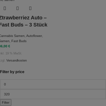
Ztrawberriez Auto –
Fast Buds – 3 Stück
Cannabis Samen
,
Autoflower
,
Samen
,
Fast Buds
36,00
€
inkl. 19 % MwSt.
zzgl.
Versandkosten
Filter by price
Filter