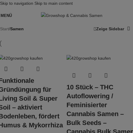
Skip to navigation
Skip to main content
MENÜ
Start
/
Samen
Zeige Sidebar
Funktionale
10 Stück – THC
Gründüngung für
Autoflowering /
Living Soil & Super
Feminisierter
Soil – aktiviert
Cannabis Samen –
Bodenleben, fördert
Bulk Seeds –
Humus & Mykorrhiza
Cannabis Bulk Same