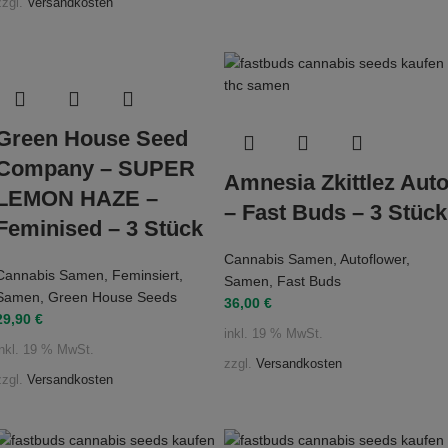
zzgl.
Versandkosten
Green House Seed
Company – SUPER
Amnesia Zkittlez Aut
LEMON HAZE –
– Fast Buds – 3 Stück
Feminised – 3 Stück
Cannabis Samen
,
Autoflower
,
Cannabis Samen
,
Feminsiert
,
Samen
,
Fast Buds
Samen
,
Green House Seeds
36,00
€
29,90
€
inkl. 19 % MwSt.
inkl. 19 % MwSt.
zzgl.
Versandkosten
zzgl.
Versandkosten