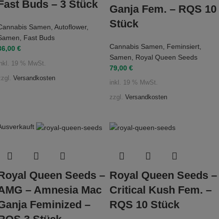
Fast Buds – 3 Stück
Ganja Fem. – RQS 10
Stück
Cannabis Samen
,
Autoflower
,
Samen
,
Fast Buds
Cannabis Samen
,
Feminsiert
,
36,00
€
Samen
,
Royal Queen Seeds
inkl. 19 % MwSt.
79,00
€
zzgl.
Versandkosten
inkl. 19 % MwSt.
zzgl.
Versandkosten
Ausverkauft
Royal Queen Seeds –
Royal Queen Seeds –
AMG – Amnesia Mac
Critical Kush Fem. –
Ganja Feminized –
RQS 10 Stück