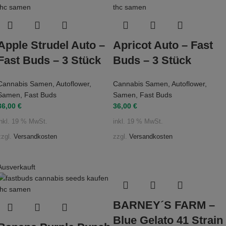
Apple Strudel Auto –
Apricot Auto – Fast
Fast Buds – 3 Stück
Buds – 3 Stück
Cannabis Samen
,
Autoflower
,
Cannabis Samen
,
Autoflower
,
Samen
,
Fast Buds
Samen
,
Fast Buds
36,00
€
36,00
€
inkl. 19 % MwSt.
inkl. 19 % MwSt.
zzgl.
Versandkosten
zzgl.
Versandkosten
Ausverkauft
BARNEY´S FARM –
Blue Gelato 41 Strain