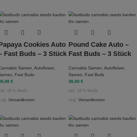
Papaya Cookies Auto
Pound Cake Auto –
– Fast Buds – 3 Stück
Fast Buds – 3 Stück
Cannabis Samen
,
Autoflower
,
Cannabis Samen
,
Autoflower
,
Samen
,
Fast Buds
Samen
,
Fast Buds
36,00
€
36,00
€
inkl. 19 % MwSt.
inkl. 19 % MwSt.
zzgl.
Versandkosten
zzgl.
Versandkosten