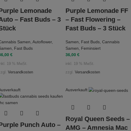
Purple Lemonade
Purple Lemonade FF
Auto – Fast Buds – 3
– Fast Flowering –
Stück
Fast Buds – 3 Stück
Cannabis Samen
,
Autoflower
,
Samen
,
Fast Buds
,
Cannabis
Samen
,
Fast Buds
Samen
,
Feminsiert
36,00
€
36,00
€
inkl. 19 % MwSt.
inkl. 19 % MwSt.
zzgl.
Versandkosten
zzgl.
Versandkosten
Ausverkauft
Ausverkauft
Royal Queen Seeds –
Purple Punch Auto –
AMG – Amnesia Mac