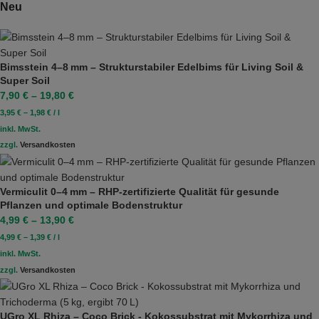
Neu
Bimsstein 4–8 mm – Strukturstabiler Edelbims für Living Soil &
Super Soil
7,90
€
–
19,80
€
3,95
€
–
1,98
€
/
l
inkl. MwSt.
zzgl.
Versandkosten
Vermiculit 0–4 mm – RHP-zertifizierte Qualität für gesunde
Pflanzen und optimale Bodenstruktur
4,99
€
–
13,90
€
4,99
€
–
1,39
€
/
l
inkl. MwSt.
zzgl.
Versandkosten
UGro XL Rhiza – Coco Brick - Kokossubstrat mit Mykorrhiza und