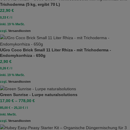
Trichoderma (5 kg, ergibt 70 L)
22,90
€
0,33
€
/
l
inkl. 19 % MwSt.
zzgl.
Versandkosten
UGro Coco Brick Small 11 Liter Rhiza - mit Trichoderma -
Endomykorrhiza - 650g
2,90
€
0,26
€
/
l
inkl. 19 % MwSt.
zzgl.
Versandkosten
Green Sunrise - Lurpe naturalsolutions
17,00
€
–
778,00
€
85,00
€
–
25,10
€
/
l
inkl. MwSt.
zzgl.
Versandkosten