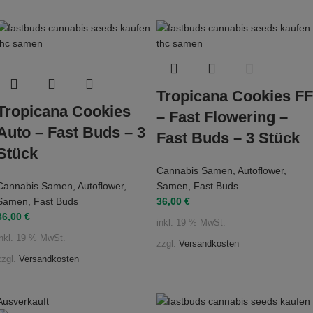
Tropicana Cookies FF
Tropicana Cookies
– Fast Flowering –
Auto – Fast Buds – 3
Fast Buds – 3 Stück
Stück
Cannabis Samen
,
Autoflower
,
Cannabis Samen
,
Autoflower
,
Samen
,
Fast Buds
Samen
,
Fast Buds
36,00
€
36,00
€
inkl. 19 % MwSt.
inkl. 19 % MwSt.
zzgl.
Versandkosten
zzgl.
Versandkosten
Ausverkauft