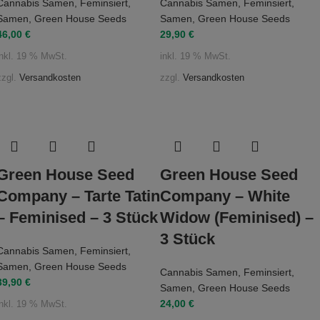
Cannabis Samen
,
Feminsiert
,
Cannabis Samen
,
Feminsiert
,
Samen
,
Green House Seeds
Samen
,
Green House Seeds
46,00
€
29,90
€
inkl. 19 % MwSt.
inkl. 19 % MwSt.
zzgl.
Versandkosten
zzgl.
Versandkosten
Green House Seed
Green House Seed
Company – Tarte Tatin
Company – White
– Feminised – 3 Stück
Widow (Feminised) –
3 Stück
Cannabis Samen
,
Feminsiert
,
Samen
,
Green House Seeds
Cannabis Samen
,
Feminsiert
,
39,90
€
Samen
,
Green House Seeds
24,00
€
inkl. 19 % MwSt.