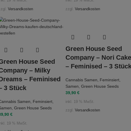
inkl. 19 % MwSt.
inkl. 19 % MwSt.
zzgl.
Versandkosten
zzgl.
Versandkosten
Green House Seed
Company – Nori Cak
Green House Seed
– Feminised – 3 Stüc
Company – Milky
Dreams – Feminised
Cannabis Samen
,
Feminsiert
,
Samen
,
Green House Seeds
– 3 Stück
39,90
€
Cannabis Samen
,
Feminsiert
,
inkl. 19 % MwSt.
Samen
,
Green House Seeds
zzgl.
Versandkosten
39,90
€
inkl. 19 % MwSt.