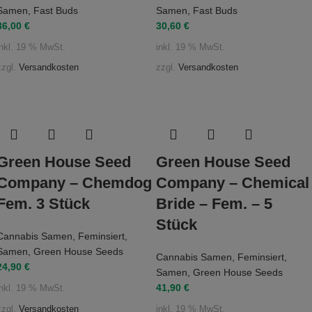
Samen
,
Fast Buds
Samen
,
Fast Buds
36,00
€
30,60
€
inkl. 19 % MwSt.
inkl. 19 % MwSt.
zzgl.
Versandkosten
zzgl.
Versandkosten
Green House Seed
Green House Seed
Company – Chemdog
Company – Chemical
Fem. 3 Stück
Bride – Fem. – 5
Stück
Cannabis Samen
,
Feminsiert
,
Samen
,
Green House Seeds
Cannabis Samen
,
Feminsiert
,
24,90
€
Samen
,
Green House Seeds
41,90
€
inkl. 19 % MwSt.
zzgl.
Versandkosten
inkl. 19 % MwSt.