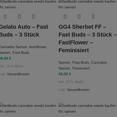
Gelato Auto – Fast
GG4 Sherbet FF –
Buds – 3 Stück
Fast Buds – 3 Stück –
FastFlower –
Cannabis Samen
,
Autoflower
,
Feminisiert
Samen
,
Fast Buds
36,00
€
Samen
,
Fast Buds
,
Cannabis
inkl. 19 % MwSt.
Samen
,
Feminsiert
36,00
€
zzgl.
Versandkosten
inkl. 19 % MwSt.
zzgl.
Versandkosten