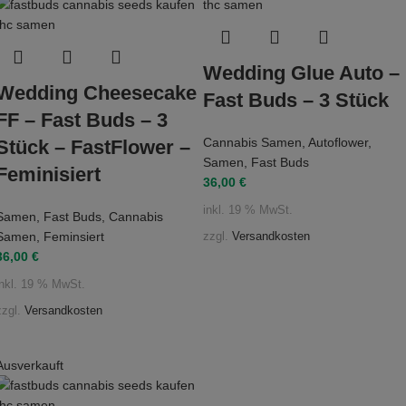
Wedding Glue Auto –
Wedding Cheesecake
Fast Buds – 3 Stück
FF – Fast Buds – 3
Cannabis Samen
,
Autoflower
,
Stück – FastFlower –
Samen
,
Fast Buds
Feminisiert
36,00
€
inkl. 19 % MwSt.
Samen
,
Fast Buds
,
Cannabis
Samen
,
Feminsiert
zzgl.
Versandkosten
36,00
€
inkl. 19 % MwSt.
zzgl.
Versandkosten
Ausverkauft