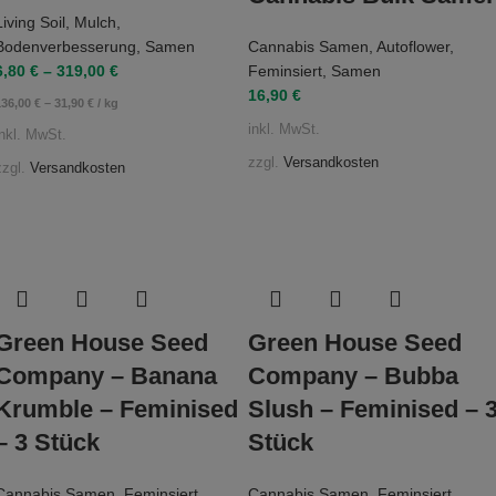
Living Soil
,
Mulch
,
Bodenverbesserung
,
Samen
Cannabis Samen
,
Autoflower
,
6,80
€
–
319,00
€
Feminsiert
,
Samen
16,90
€
136,00
€
–
31,90
€
/
kg
inkl. MwSt.
inkl. MwSt.
zzgl.
Versandkosten
zzgl.
Versandkosten
Green House Seed
Green House Seed
Company – Banana
Company – Bubba
Krumble – Feminised
Slush – Feminised – 
– 3 Stück
Stück
Cannabis Samen
,
Feminsiert
,
Cannabis Samen
,
Feminsiert
,