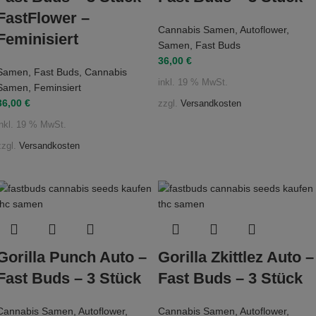
FastFlower –
Cannabis Samen
,
Autoflower
,
Feminisiert
Samen
,
Fast Buds
36,00
€
Samen
,
Fast Buds
,
Cannabis
inkl. 19 % MwSt.
Samen
,
Feminsiert
36,00
€
zzgl.
Versandkosten
inkl. 19 % MwSt.
zzgl.
Versandkosten
Gorilla Punch Auto –
Gorilla Zkittlez Auto –
Fast Buds – 3 Stück
Fast Buds – 3 Stück
Cannabis Samen
,
Autoflower
,
Cannabis Samen
,
Autoflower
,