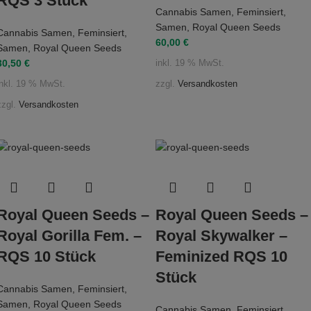
RQS 3 Stück
Cannabis Samen
,
Feminsiert
,
Samen
,
Royal Queen Seeds
Cannabis Samen
,
Feminsiert
,
60,00
€
Samen
,
Royal Queen Seeds
30,50
€
inkl. 19 % MwSt.
zzgl.
Versandkosten
inkl. 19 % MwSt.
zzgl.
Versandkosten
Royal Queen Seeds –
Royal Queen Seeds –
Royal Gorilla Fem. –
Royal Skywalker –
RQS 10 Stück
Feminized RQS 10
Stück
Cannabis Samen
,
Feminsiert
,
Samen
,
Royal Queen Seeds
Cannabis Samen
,
Feminsiert
,