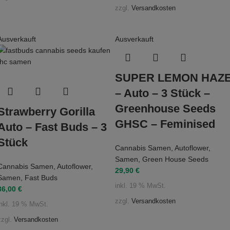
zzgl.
Versandkosten
Ausverkauft
Ausverkauft
SUPER LEMON HAZ
– Auto – 3 Stück –
Greenhouse Seeds
Strawberry Gorilla
GHSC – Feminised
Auto – Fast Buds – 3
Stück
Cannabis Samen
,
Autoflower
,
Samen
,
Green House Seeds
Cannabis Samen
,
Autoflower
,
29,90
€
Samen
,
Fast Buds
inkl. 19 % MwSt.
36,00
€
zzgl.
Versandkosten
inkl. 19 % MwSt.
zzgl.
Versandkosten