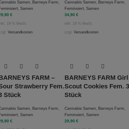
Cannabis Samen
,
Barneys Farm
,
Cannabis Samen
,
Barneys Farm
,
Feminsiert
,
Samen
Feminsiert
,
Samen
29,90
€
34,90
€
inkl. 19 % MwSt.
inkl. 19 % MwSt.
zzgl.
Versandkosten
zzgl.
Versandkosten
BARNEYS FARM –
BARNEYS FARM Girl
Sour Strawberry Fem.
Scout Cookies Fem. 
3 Stück
Stück
Cannabis Samen
,
Barneys Farm
,
Cannabis Samen
,
Barneys Farm
,
Feminsiert
,
Samen
Feminsiert
,
Samen
29,90
€
29,90
€