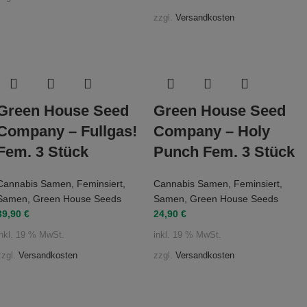
zzgl.
Versandkosten
Green House Seed
Green House Seed
Company – Fullgas!
Company – Holy
Fem. 3 Stück
Punch Fem. 3 Stück
Cannabis Samen
,
Feminsiert
,
Cannabis Samen
,
Feminsiert
,
Samen
,
Green House Seeds
Samen
,
Green House Seeds
39,90
€
24,90
€
inkl. 19 % MwSt.
inkl. 19 % MwSt.
zzgl.
Versandkosten
zzgl.
Versandkosten