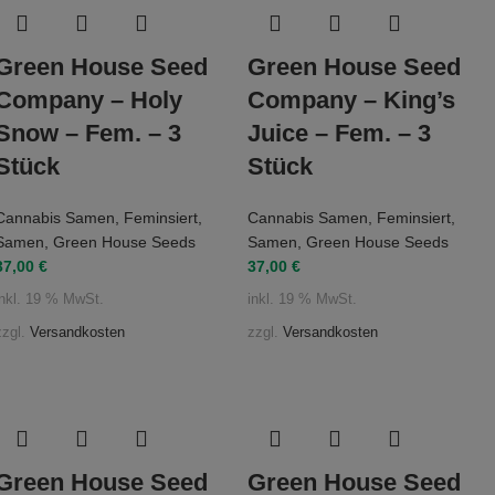
Green House Seed
Green House Seed
Company – Holy
Company – King’s
Snow – Fem. – 3
Juice – Fem. – 3
Stück
Stück
Cannabis Samen
,
Feminsiert
,
Cannabis Samen
,
Feminsiert
,
Samen
,
Green House Seeds
Samen
,
Green House Seeds
37,00
€
37,00
€
inkl. 19 % MwSt.
inkl. 19 % MwSt.
zzgl.
Versandkosten
zzgl.
Versandkosten
Green House Seed
Green House Seed