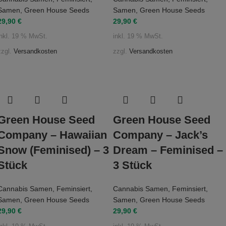
Samen
,
Green House Seeds
Samen
,
Green House Seeds
29,90
€
29,90
€
inkl. 19 % MwSt.
inkl. 19 % MwSt.
zzgl.
Versandkosten
zzgl.
Versandkosten
Green House Seed
Green House Seed
Company – Hawaiian
Company – Jack’s
Snow (Feminised) – 3
Dream – Feminised –
Stück
3 Stück
Cannabis Samen
,
Feminsiert
,
Cannabis Samen
,
Feminsiert
,
Samen
,
Green House Seeds
Samen
,
Green House Seeds
29,90
€
29,90
€