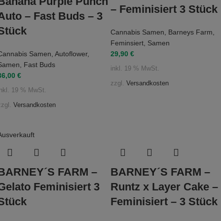
Banana Purple Punch
– Feminisiert 3 Stück
Auto – Fast Buds – 3
Stück
Cannabis Samen
,
Barneys Farm
,
Feminsiert
,
Samen
Cannabis Samen
,
Autoflower
,
29,90
€
Samen
,
Fast Buds
inkl. 19 % MwSt.
36,00
€
zzgl.
Versandkosten
inkl. 19 % MwSt.
zzgl.
Versandkosten
Ausverkauft
BARNEY´S FARM –
BARNEY´S FARM –
Gelato Feminisiert 3
Runtz x Layer Cake –
Stück
Feminisiert – 3 Stück