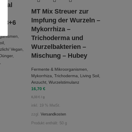
rsal
MT Mix Streuer zur
Impfung der Wurzeln –
6+3+6
Mykorrhiza –
rganismen
,
Trichoderma und
oil
,
Wurzelbakterien –
nzlich/ Vegan
,
Mischung – Hubey
 Dünger
,
,
Fermente & Mikroorganismen
,
Mykorrhiza
,
Trichoderma
,
Living Soil
,
Anzucht
,
Wurzelstimulanz
16,70
€
0,33
€
/
g
inkl. 19 % MwSt.
zzgl.
Versandkosten
Produkt enthält: 50
g