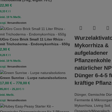
Trichoderma (5 kg, ergibt 70 L)
22,90
€
0,33
€
/
l
inkl. 19 % MwSt.
zzgl.
Versandkosten
Wurzelaktivato
UGro Coco Brick Small 11 Liter Rhiza -
mit Trichoderma - Endomykorrhiza - 650g
Mykorrhiza &
2,90
€
aufgeladener
0,26
€
/
l
Pflanzenkohle
inkl. 19 % MwSt.
natürlicher N
zzgl.
Versandkosten
Dünger 6-4-5 f
Green Sunrise - Lurpe naturalsolutions
kräftige Pflan
17,00
€
–
778,00
€
85,00
€
–
25,10
€
/
l
Dünger
,
Gemischte Dün
inkl. MwSt.
Fermente & Mikroorga
zzgl.
Versandkosten
Mykorrhiza
,
Living Soil
,
Organisch/Mineralisch
,