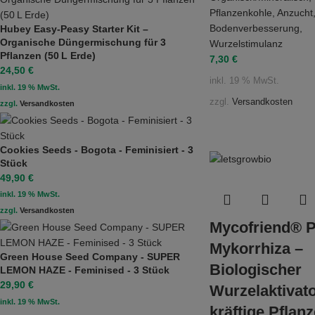
Pflanzenkohle
,
Anzucht
Bodenverbesserung
,
Hubey Easy‑Peasy Starter Kit –
Organische Düngermischung für 3
Wurzelstimulanz
Pflanzen (50 L Erde)
7,30
€
24,50
€
inkl. 19 % MwSt.
inkl. 19 % MwSt.
zzgl.
Versandkosten
zzgl.
Versandkosten
Cookies Seeds - Bogota - Feminisiert - 3
Stück
49,90
€
inkl. 19 % MwSt.
zzgl.
Versandkosten
Mycofriend® 
Mykorrhiza –
Green House Seed Company - SUPER
Biologischer
LEMON HAZE - Feminised - 3 Stück
29,90
€
Wurzelaktivato
inkl. 19 % MwSt.
kräftige Pflan