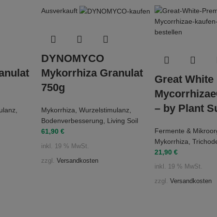
Ausverkauft
DYNOMYCO
anulat
Mykorrhiza Granulat
Great Whit
750g
Mycorrhizae
– by Plant 
ulanz
,
Mykorrhiza
,
Wurzelstimulanz
,
Bodenverbesserung
,
Living Soil
Fermente & Mikroo
61,90
€
Mykorrhiza
,
Tricho
inkl. 19 % MwSt.
21,90
€
zzgl.
Versandkosten
inkl. 19 % MwSt.
zzgl.
Versandkosten