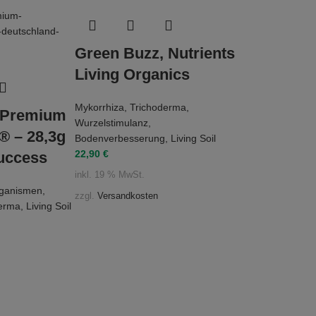
Green Buzz, Nutrients
Living Organics
Mykorrhiza
,
Trichoderma
,
e Premium
Wurzelstimulanz
,
® – 28,3g
Bodenverbesserung
,
Living Soil
22,90
€
Success
inkl. 19 % MwSt.
rganismen
,
zzgl.
Versandkosten
derma
,
Living Soil