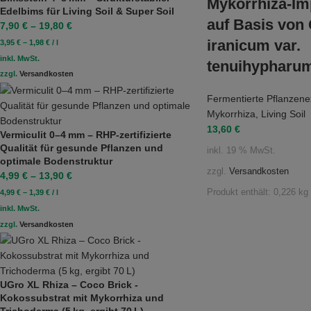
Mykorrhiza-Imp
Edelbims für Living Soil & Super Soil
auf Basis von
7,90
€
–
19,80
€
iranicum var.
3,95
€
–
1,98
€
/
l
inkl. MwSt.
tenuihypharu
zzgl.
Versandkosten
Fermentierte Pflanzene
Mykorrhiza
,
Living Soil
13,60
€
Vermiculit 0–4 mm – RHP-zertifizierte
Qualität für gesunde Pflanzen und
inkl. 19 % MwSt.
optimale Bodenstruktur
zzgl.
Versandkosten
4,99
€
–
13,90
€
Produkt enthält: 0,226
kg
4,99
€
–
1,39
€
/
l
inkl. MwSt.
zzgl.
Versandkosten
UGro XL Rhiza – Coco Brick -
Kokossubstrat mit Mykorrhiza und