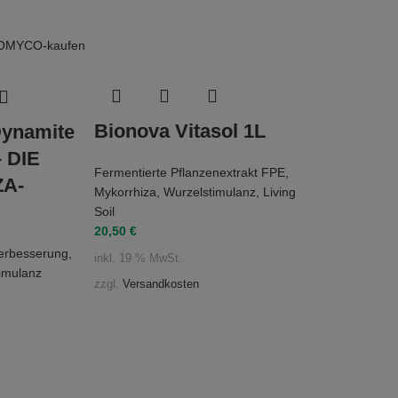
Bionova Vitasol 1L
ynamite
– DIE
Fermentierte Pflanzenextrakt FPE
,
A-
Mykorrhiza
,
Wurzelstimulanz
,
Living
Soil
20,50
€
erbesserung
,
inkl. 19 % MwSt.
imulanz
zzgl.
Versandkosten