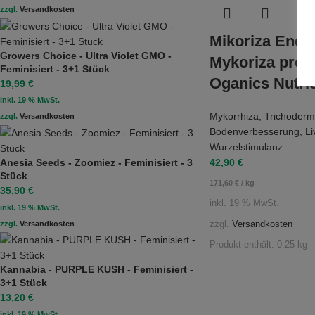
zzgl.
Versandkosten
Mikoriza Endo
Growers Choice - Ultra Violet GMO -
Mykoriza pre
Feminisiert - 3+1 Stück
Oganics Nutri
19,99
€
inkl. 19 % MwSt.
Mykorrhiza
,
Trichoder
zzgl.
Versandkosten
Bodenverbesserung
,
Li
Wurzelstimulanz
Anesia Seeds - Zoomiez - Feminisiert - 3
42,90
€
Stück
171,60
€
/
kg
35,90
€
inkl. 19 % MwSt.
inkl. 19 % MwSt.
zzgl.
Versandkosten
zzgl.
Versandkosten
Produkt enthält: 0,25
kg
Kannabia - PURPLE KUSH - Feminisiert -
3+1 Stück
13,20
€
inkl. 19 % MwSt.