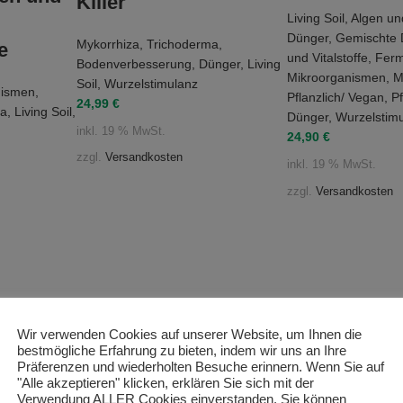
Killer
Living Soil
,
Algen un
Dünger
,
Gemischte 
Mykorrhiza
,
Trichoderma
,
e
und Vitalstoffe
,
Ferm
Bodenverbesserung
,
Dünger
,
Living
Mikroorganismen
,
M
Soil
,
Wurzelstimulanz
nismen
,
Pflanzlich/ Vegan
,
Pf
24,99
€
ma
,
Living Soil
,
Dünger
,
Wurzelstim
inkl. 19 % MwSt.
24,90
€
zzgl.
Versandkosten
inkl. 19 % MwSt.
zzgl.
Versandkosten
Wir verwenden Cookies auf unserer Website, um Ihnen die
bestmögliche Erfahrung zu bieten, indem wir uns an Ihre
Präferenzen und wiederholten Besuche erinnern. Wenn Sie auf
"Alle akzeptieren" klicken, erklären Sie sich mit der
Verwendung ALLER Cookies einverstanden. Sie können