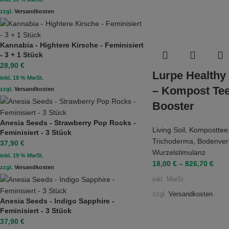
zzgl.
Versandkosten
Kannabia - Hightere Kirsche - Feminisiert
- 3 + 1 Stück
28,90
€
Lurpe Healthy
inkl. 19 % MwSt.
– Kompost Tee
zzgl.
Versandkosten
Booster
Anesia Seeds - Strawberry Pop Rocks -
Living Soil
,
Komposttee
Feminisiert - 3 Stück
Trichoderma
,
Bodenver
37,90
€
Wurzelstimulanz
inkl. 19 % MwSt.
18,00
€
–
826,70
€
zzgl.
Versandkosten
inkl. MwSt.
zzgl.
Versandkosten
Anesia Seeds - Indigo Sapphire -
Feminisiert - 3 Stück
37,90
€