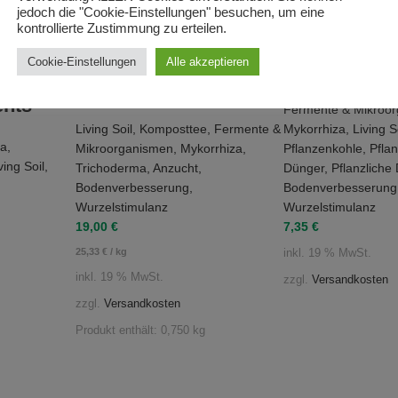
PROFI Unive
jedoch die "Cookie-Einstellungen" besuchen, um eine
kontrollierte Zustimmung zu erteilen.
Symbivit –
Dünger mit
 & Ecto
Trichoderma –
Cookie-Einstellungen
Alle akzeptieren
Mykorrhiza 
mium –
Mykorrhiza – Mix
ents
Fermente & Mikroo
Living Soil
,
Komposttee
,
Fermente &
Mykorrhiza
,
Living S
ma
,
Mikroorganismen
,
Mykorrhiza
,
Pflanzenkohle
,
Pfla
ving Soil
,
Trichoderma
,
Anzucht
,
Dünger
,
Pflanzliche
Bodenverbesserung
,
Bodenverbesserung
Wurzelstimulanz
Wurzelstimulanz
19,00
€
7,35
€
25,33
€
/
kg
inkl. 19 % MwSt.
inkl. 19 % MwSt.
zzgl.
Versandkosten
zzgl.
Versandkosten
Produkt enthält: 0,750
kg