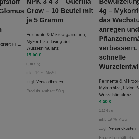
NPK 3-4-3 – Guerilla
Bewurzelun
fstoff
Grow – 10 Beutel mit
4g – Mykorrh
 Glomus
je 5 Gramm
das Wachst
anregen und
m
Fermente & Mikroorganismen
,
Pflanzenern
Mykorrhiza
,
Living Soil
,
xtrakt FPE
,
verbessern. 
Wurzelstimulanz
15,00
€
schnelle
0,30
€
/
g
Wurzelentwi
inkl. 19 % MwSt.
Fermente & Mikroo
zzgl.
Versandkosten
Mykorrhiza
,
Living S
Produkt enthält: 50
g
Wurzelstimulanz
4,50
€
1,13
€
/
g
inkl. 19 % MwSt.
zzgl.
Versandkosten
Produkt enthält: 4
g