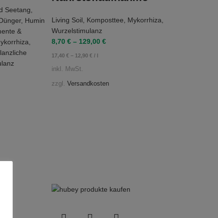
d Seetang
,
Living Soil
,
Komposttee
,
Mykorrhiza
,
Dünger
,
Humin
Wurzelstimulanz
ente &
8,70
€
–
129,00
€
ykorrhiza
,
lanzliche
17,40
€
–
12,90
€
/
l
ulanz
inkl. MwSt.
zzgl.
Versandkosten