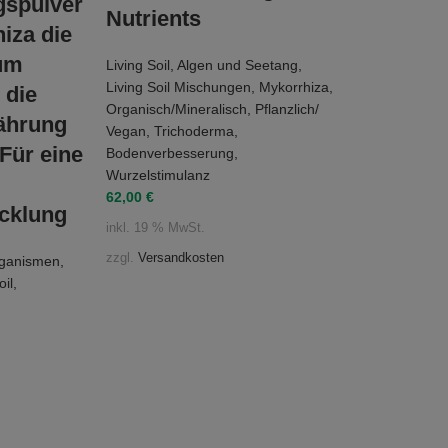
gspulver
Nutrients
iza die
um
Living Soil
,
Algen und Seetang
,
Living Soil Mischungen
,
Mykorrhiza
,
 die
Organisch/Mineralisch
,
Pflanzlich/
ährung
Vegan
,
Trichoderma
,
Für eine
Bodenverbesserung
,
Wurzelstimulanz
62,00
€
cklung
inkl. 19 % MwSt.
zzgl.
Versandkosten
rganismen
,
oil
,