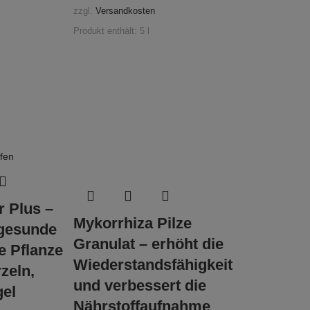
zzgl.
Versandkosten
Produkt enthält: 5
l
r Plus –
Mykorrhiza Pilze
 gesunde
Granulat – erhöht die
de Pflanze
Wiederstandsfähigkeit
zeln,
und verbessert die
gel
Nährstoffaufnahme