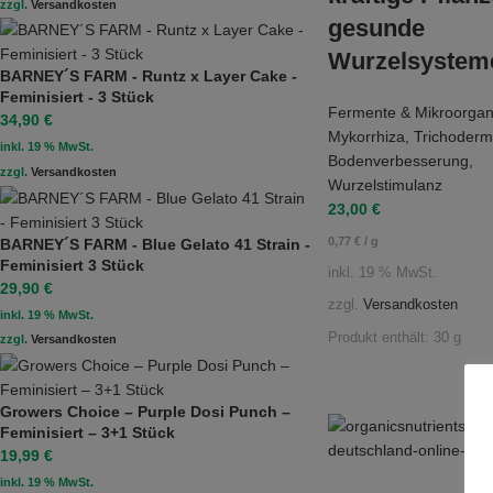
zzgl.
Versandkosten
gesunde
Wurzelsystem
BARNEY´S FARM - Runtz x Layer Cake -
Feminisiert - 3 Stück
Fermente & Mikroorga
34,90
€
Mykorrhiza
,
Trichoder
inkl. 19 % MwSt.
Bodenverbesserung
,
zzgl.
Versandkosten
Wurzelstimulanz
23,00
€
0,77
€
/
g
BARNEY´S FARM - Blue Gelato 41 Strain -
Feminisiert 3 Stück
inkl. 19 % MwSt.
29,90
€
zzgl.
Versandkosten
inkl. 19 % MwSt.
Produkt enthält: 30
g
zzgl.
Versandkosten
Growers Choice – Purple Dosi Punch –
Feminisiert – 3+1 Stück
19,99
€
inkl. 19 % MwSt.