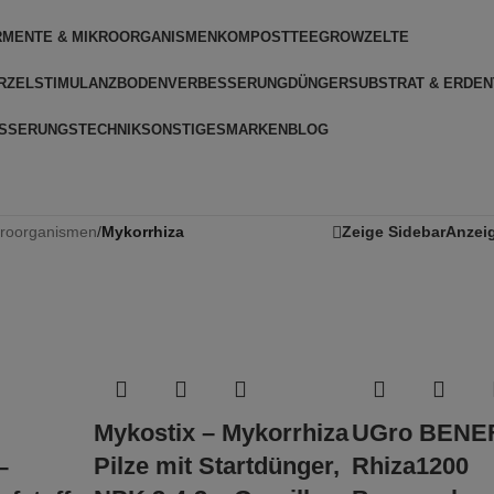
RMENTE & MIKROORGANISMEN
KOMPOSTTEE
GROWZELTE
RZELSTIMULANZ
BODENVERBESSERUNG
DÜNGER
SUBSTRAT & ERDEN
SSERUNGSTECHNIK
SONSTIGES
MARKEN
BLOG
kroorganismen
/
Mykorrhiza
Zeige Sidebar
Anzei
Mykostix – Mykorrhiza
UGro BENE
Pilze mit Startdünger,
Rhiza1200
–