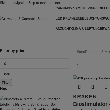
Skip to navigation
Skip to main content
CANNABIS SAMEN
LIVING SOIL
FE
LED PFLANZENBELEUCHTUNG
WU
ANZUCHT
KLIMA & LÜFTUNG
BEWÄ
Filter by price
Start
/
Fermente & Mi
Filter
Neu
KRAKEN
Biostimulator 
Bimsstein 4–8 mm – Strukturstabiler