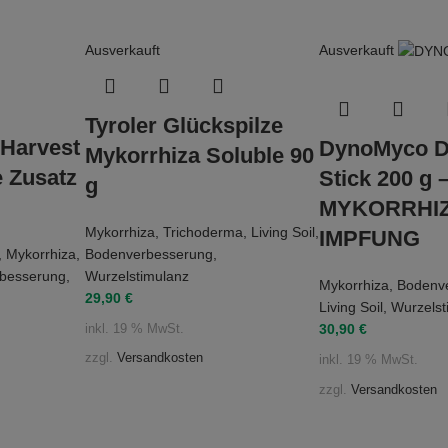
Ausverkauft
Ausverkauft
Tyroler Glückspilze
 Harvest
DynoMyco D
Mykorrhiza Soluble 90
 Zusatz
Stick 200 g 
g
MYKORRHIZ
Mykorrhiza
,
Trichoderma
,
Living Soil
,
IMPFUNG
,
Mykorrhiza
,
Bodenverbesserung
,
besserung
,
Wurzelstimulanz
Mykorrhiza
,
Bodenv
29,90
€
Living Soil
,
Wurzelst
30,90
€
inkl. 19 % MwSt.
zzgl.
Versandkosten
inkl. 19 % MwSt.
zzgl.
Versandkosten