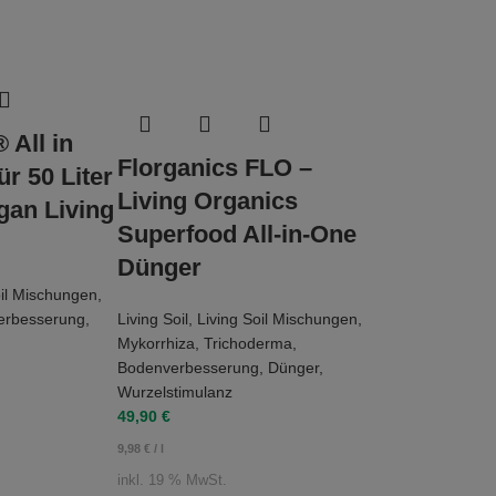
All in
Florganics FLO –
ür 50 Liter
Living Organics
gan Living
Superfood All-in-One
Dünger
oil Mischungen
,
erbesserung
,
Living Soil
,
Living Soil Mischungen
,
Mykorrhiza
,
Trichoderma
,
Bodenverbesserung
,
Dünger
,
Wurzelstimulanz
49,90
€
9,98
€
/
l
inkl. 19 % MwSt.