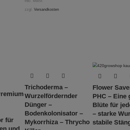
inkl. MwSt.
,
zzgl.
Versandkosten
Trichoderma –
Flower Save
Premium
Wurzelfördernder
PHC – Eine
Dünger –
Blüte für je
Bodenkolonisator –
– starke Wur
r für
Mykorrhiza – Thrycho
stabile Stän
zen und