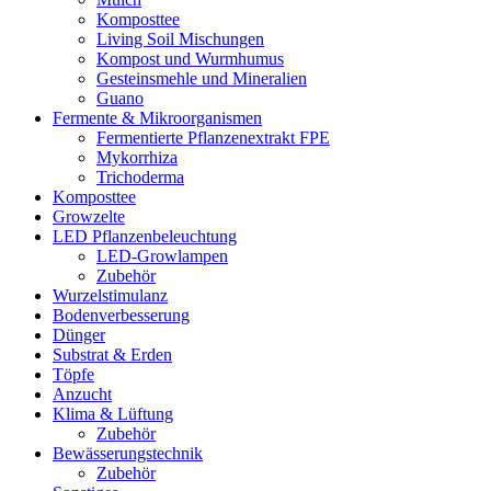
Komposttee
Living Soil Mischungen
Kompost und Wurmhumus
Gesteinsmehle und Mineralien
Guano
Fermente & Mikroorganismen
Fermentierte Pflanzenextrakt FPE
Mykorrhiza
Trichoderma
Komposttee
Growzelte
LED Pflanzenbeleuchtung
LED-Growlampen
Zubehör
Wurzelstimulanz
Bodenverbesserung
Dünger
Substrat & Erden
Töpfe
Anzucht
Klima & Lüftung
Zubehör
Bewässerungstechnik
Zubehör