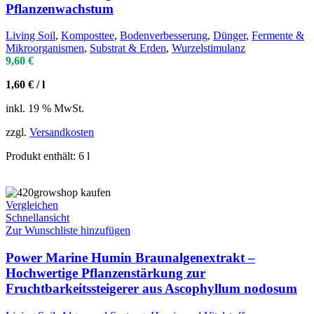
Pflanzenwachstum
Living Soil
,
Komposttee
,
Bodenverbesserung
,
Dünger
,
Fermente &
Mikroorganismen
,
Substrat & Erden
,
Wurzelstimulanz
9,60
€
1,60
€
/
l
inkl. 19 % MwSt.
zzgl.
Versandkosten
Produkt enthält: 6
l
Vergleichen
Schnellansicht
Zur Wunschliste hinzufügen
Power Marine Humin Braunalgenextrakt –
Hochwertige Pflanzenstärkung zur
Fruchtbarkeitssteigerer aus Ascophyllum nodosum