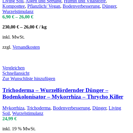
Living Soil
,
Algen und Seetang
,
Humin und Vitalstoffe
,
Komposttee
,
Pflanzlich/ Vegan
,
Bodenverbesserung
,
Dünger
,
Wurzelstimulanz
6,90
€
–
26,00
€
230,00
€
–
26,00
€
/
kg
inkl. MwSt.
zzgl.
Versandkosten
Vergleichen
Schnellansicht
Zur Wunschliste hinzufügen
Trichoderma – Wurzelfördernder Dünger –
Bodenkolonisator – Mykorrhiza – Thrycho Killer
Mykorrhiza
,
Trichoderma
,
Bodenverbesserung
,
Dünger
,
Living
Soil
,
Wurzelstimulanz
24,99
€
inkl. 19 % MwSt.