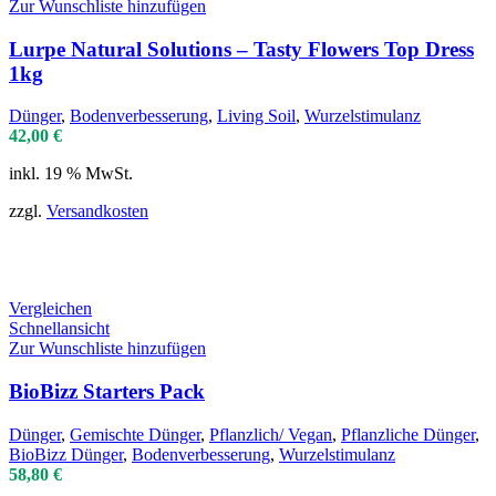
Zur Wunschliste hinzufügen
Lurpe Natural Solutions – Tasty Flowers Top Dress
1kg
Dünger
,
Bodenverbesserung
,
Living Soil
,
Wurzelstimulanz
42,00
€
inkl. 19 % MwSt.
zzgl.
Versandkosten
Vergleichen
Schnellansicht
Zur Wunschliste hinzufügen
BioBizz Starters Pack
Dünger
,
Gemischte Dünger
,
Pflanzlich/ Vegan
,
Pflanzliche Dünger
,
BioBizz Dünger
,
Bodenverbesserung
,
Wurzelstimulanz
58,80
€