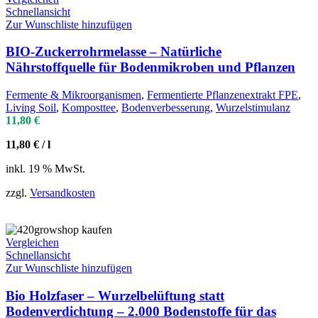
Schnellansicht
Zur Wunschliste hinzufügen
BIO-Zuckerrohrmelasse – Natürliche
Nährstoffquelle für Bodenmikroben und Pflanzen
Fermente & Mikroorganismen
,
Fermentierte Pflanzenextrakt FPE
,
Living Soil
,
Komposttee
,
Bodenverbesserung
,
Wurzelstimulanz
11,80
€
11,80
€
/
l
inkl. 19 % MwSt.
zzgl.
Versandkosten
Vergleichen
Schnellansicht
Zur Wunschliste hinzufügen
Bio Holzfaser – Wurzelbelüftung statt
Bodenverdichtung – 2.000 Bodenstoffe für das