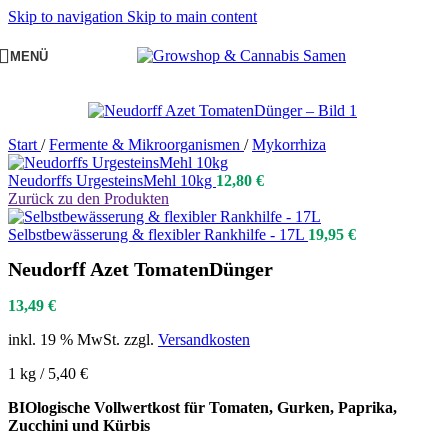
Skip to navigation
Skip to main content
MENÜ
Start
/
Fermente & Mikroorganismen
/
Mykorrhiza
Neudorffs UrgesteinsMehl 10kg
12,80
€
Zurück zu den Produkten
Selbstbewässerung & flexibler Rankhilfe - 17L
19,95
€
Neudorff Azet TomatenDünger
13,49
€
inkl. 19 % MwSt.
zzgl.
Versandkosten
1 kg / 5,40 €
BIOlogische Vollwertkost für Tomaten, Gurken, Paprika,
Zucchini und Kürbis