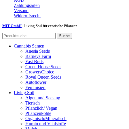
AGB
Zahlungsarten
Versand
Widerrufsrecht
MIT GmbH
| Living Soil für exotische Pflanzen
Suche
Cannabis Samen
Anesia Seeds
Barneys Farm
Fast Buds
Green House Seeds
GrowersChoice
Royal Queen Seeds
Autoflower
Feminisiert
Living Soil
Algen und Seetang
Tierisch
Pflanzlich/ Vegan
Pflanzenkohle
Organisch/Mineralisch
Humin und Vitalstoffe
Mulch