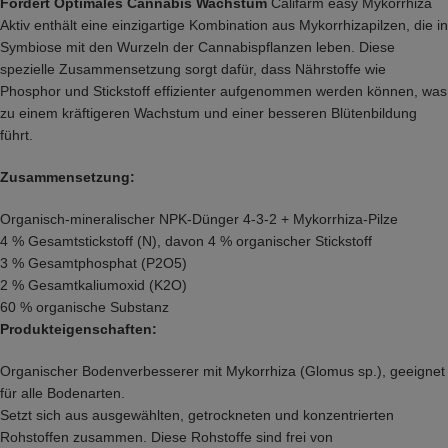
Fördert Optimales Cannabis Wachstum
Califarm easy Mykorrhiza
Aktiv enthält eine einzigartige Kombination aus Mykorrhizapilzen, die in
Symbiose mit den Wurzeln der Cannabispflanzen leben. Diese
spezielle Zusammensetzung sorgt dafür, dass Nährstoffe wie
Phosphor und Stickstoff effizienter aufgenommen werden können, was
zu einem kräftigeren Wachstum und einer besseren Blütenbildung
führt.
Zusammensetzung:
Organisch-mineralischer NPK-Dünger 4-3-2 + Mykorrhiza-Pilze
4 % Gesamtstickstoff (N), davon 4 % organischer Stickstoff
3 % Gesamtphosphat (P2O5)
2 % Gesamtkaliumoxid (K2O)
60 % organische Substanz
Produkteigenschaften:
Organischer Bodenverbesserer mit Mykorrhiza (Glomus sp.), geeignet
für alle Bodenarten.
Setzt sich aus ausgewählten, getrockneten und konzentrierten
Rohstoffen zusammen. Diese Rohstoffe sind frei von