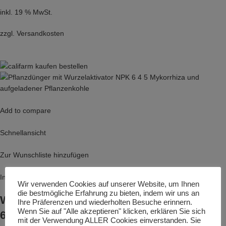
inkl. 19 % MwSt.
zzgl.
Versandkosten
Add to compare
Schnellansicht
Zur Wunschliste hinzufügen
In den Warenkorb
Wir verwenden Cookies auf unserer Website, um Ihnen
die bestmögliche Erfahrung zu bieten, indem wir uns an
Wurzelaktivator mit Pflanzdünger NPK
Ihre Präferenzen und wiederholten Besuche erinnern.
Wenn Sie auf "Alle akzeptieren" klicken, erklären Sie sich
6+4+5, mit Mykorrhiza und aufgeladener
mit der Verwendung ALLER Cookies einverstanden. Sie