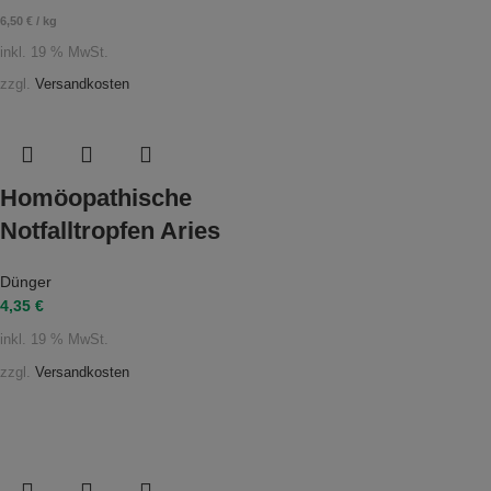
6,50
€
/
kg
inkl. 19 % MwSt.
zzgl.
Versandkosten
Homöopathische
Notfalltropfen Aries
Dünger
4,35
€
inkl. 19 % MwSt.
zzgl.
Versandkosten