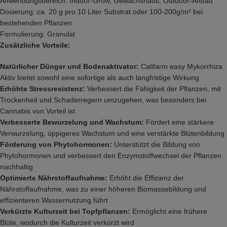
Anwendungsbereich: Indoor-Grow, Gewächshaus, Outdoor-Anbau
Dosierung: ca. 20 g pro 10 Liter Substrat oder 100-200g/m² bei
bestehenden Pflanzen
Formulierung: Granulat
Zusätzliche Vorteile:
Natürlicher Dünger und Bodenaktivator:
Califarm easy Mykorrhiza
Aktiv bietet sowohl eine sofortige als auch langfristige Wirkung
Erhöhte Stressresistenz:
Verbessert die Fähigkeit der Pflanzen, mit
Trockenheit und Schaderregern umzugehen, was besonders bei
Cannabis von Vorteil ist
Verbesserte Bewurzelung und Wachstum:
Fördert eine stärkere
Verwurzelung, üppigeres Wachstum und eine verstärkte Blütenbildung
Förderung von Phytohormonen:
Unterstützt die Bildung von
Phytohormonen und verbessert den Enzymstoffwechsel der Pflanzen
nachhaltig
Optimierte Nährstoffaufnahme:
Erhöht die Effizienz der
Nährstoffaufnahme, was zu einer höheren Biomassebildung und
effizienteren Wassernutzung führt
Verkürzte Kulturzeit bei Topfpflanzen:
Ermöglicht eine frühere
Blüte, wodurch die Kulturzeit verkürzt wird