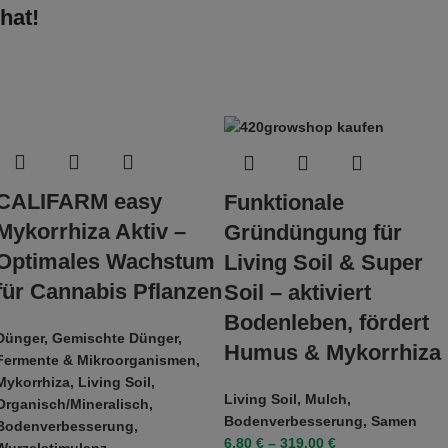
hat!
CALIFARM easy
Funktionale
Mykorrhiza Aktiv –
Gründüngung für
Optimales Wachstum
Living Soil & Super
für Cannabis Pflanzen
Soil – aktiviert
Bodenleben, fördert
Dünger
,
Gemischte Dünger
,
Humus & Mykorrhiza
Fermente & Mikroorganismen
,
Mykorrhiza
,
Living Soil
,
Living Soil
,
Mulch
,
Organisch/Mineralisch
,
Bodenverbesserung
,
Samen
Bodenverbesserung
,
6,80
€
–
319,00
€
Wurzelstimulanz