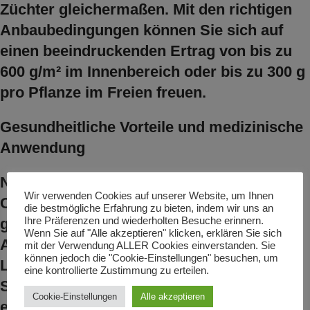
Züchter gleichermaßen. Mit den richtigen
Anbaubedingungen können Sie sich auf
einen beeindruckenden Ertrag von bis zu
600 g/m² im Innenbereich oder bis zu 300 g
pro Pflanze im Freien freuen.
Gesundheitliche Vorteile und medizinische
Anwendung
Neben dem Freizeitgebrauch ist Pound
Wir verwenden Cookies auf unserer Website, um Ihnen
Cake Auto auch für ihre potenziellen
die bestmögliche Erfahrung zu bieten, indem wir uns an
Ihre Präferenzen und wiederholten Besuche erinnern.
gesundheitlichen Vorteile geschätzt. Viele
Wenn Sie auf "Alle akzeptieren" klicken, erklären Sie sich
Anwender berichten von einer wirksamen
mit der Verwendung ALLER Cookies einverstanden. Sie
können jedoch die "Cookie-Einstellungen" besuchen, um
Linderung bei chronischen Schmerzen,
eine kontrollierte Zustimmung zu erteilen.
Schlaflosigkeit und Angstzuständen. Die
Cookie-Einstellungen
Alle akzeptieren
entspannende Wirkung kann auch helfen,