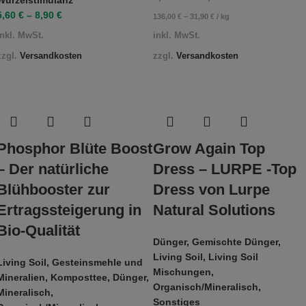
5,60
€
–
8,90
€
136,00
€
–
31,90
€
/
kg
inkl. MwSt.
inkl. MwSt.
zzgl.
Versandkosten
zzgl.
Versandkosten
Phosphor Blüte Boost
Grow Again Top
– Der natürliche
Dress – LURPE -Top
Blühbooster zur
Dress von Lurpe
Ertragssteigerung in
Natural Solutions
Bio-Qualität
Dünger
,
Gemischte Dünger
,
Living Soil
,
Living Soil
Living Soil
,
Gesteinsmehle und
Mischungen
,
Mineralien
,
Komposttee
,
Dünger
,
Organisch/Mineralisch
,
Mineralisch
,
Sonstiges