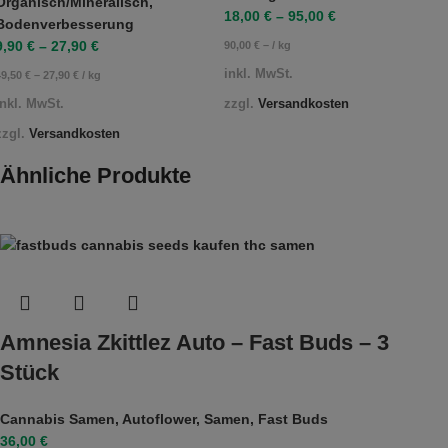
Organisch/Mineralisch
,
18,00
€
–
95,00
€
Bodenverbesserung
9,90
€
–
27,90
€
90,00
€
– /
kg
inkl. MwSt.
49,50
€
–
27,90
€
/
kg
zzgl.
Versandkosten
inkl. MwSt.
zzgl.
Versandkosten
Ähnliche Produkte
Amnesia Zkittlez Auto – Fast Buds – 3
Stück
Cannabis Samen
,
Autoflower
,
Samen
,
Fast Buds
36,00
€