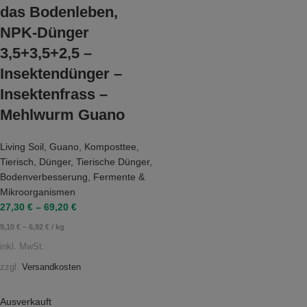
das Bodenleben,
NPK-Dünger
3,5+3,5+2,5 –
Insektendünger –
Insektenfrass –
Mehlwurm Guano
Living Soil
,
Guano
,
Komposttee
,
Tierisch
,
Dünger
,
Tierische Dünger
,
Bodenverbesserung
,
Fermente &
Mikroorganismen
27,30
€
–
69,20
€
9,10
€
–
6,92
€
/
kg
inkl. MwSt.
zzgl.
Versandkosten
Ausverkauft