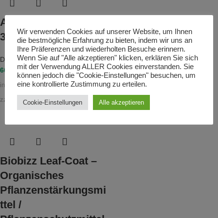
Atami Bloombastic
Wir verwenden Cookies auf unserer Website, um Ihnen
325ml
die bestmögliche Erfahrung zu bieten, indem wir uns an
Ihre Präferenzen und wiederholten Besuche erinnern.
Wenn Sie auf "Alle akzeptieren" klicken, erklären Sie sich
Dünger
mit der Verwendung ALLER Cookies einverstanden. Sie
60,90
€
können jedoch die "Cookie-Einstellungen" besuchen, um
eine kontrollierte Zustimmung zu erteilen.
inkl. 19 % MwSt.
zzgl.
Versandkosten
Cookie-Einstellungen
Alle akzeptieren
Biobizz Leaf-Coat –
Organisches
Pflanzenstärkungsmi
ttel /