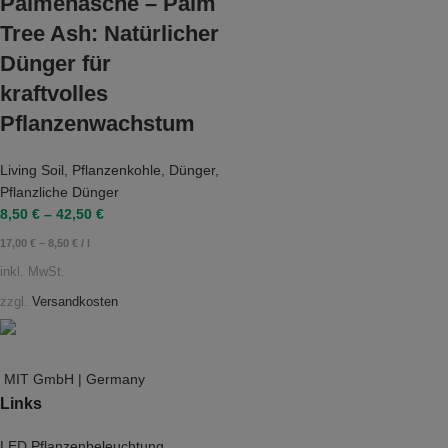
Palmenasche – Palm
Tree Ash: Natürlicher
Dünger für
kraftvolles
Pflanzenwachstum
Living Soil
,
Pflanzenkohle
,
Dünger
,
Pflanzliche Dünger
8,50
€
–
42,50
€
17,00
€
–
8,50
€
/
l
inkl. MwSt.
zzgl.
Versandkosten
MIT GmbH | Germany
Links
LED Pflanzenbeleuchtung