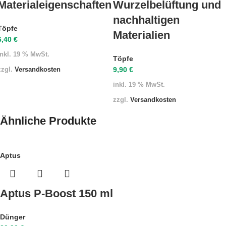
Materialeigenschaften
Wurzelbelüftung und
nachhaltigen
Töpfe
Materialien
6,40
€
inkl. 19 % MwSt.
Töpfe
9,90
€
zzgl.
Versandkosten
inkl. 19 % MwSt.
zzgl.
Versandkosten
Ähnliche Produkte
Aptus
Aptus P-Boost 150 ml
Dünger