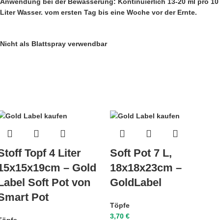
Anwendung bei der Bewässerung: Kontinuierlich 13-20 ml pro 10
Liter Wasser. vom ersten Tag bis eine Woche vor der Ernte.
Nicht als Blattspray verwendbar
Stoff Topf 4 Liter
Soft Pot 7 L,
15x15x19cm – Gold
18x18x23cm –
Label Soft Pot von
GoldLabel
Smart Pot
Töpfe
3,70
€
Töpfe