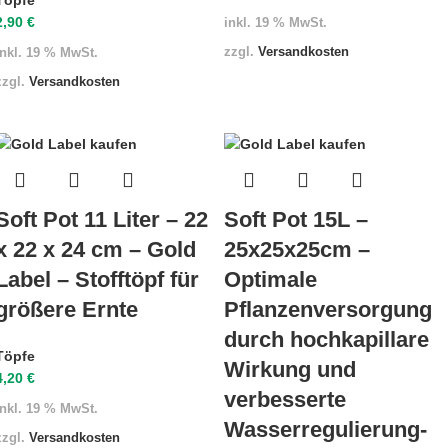
2,90
€
inkl. 19 % MwSt.
zzgl.
Versandkosten
inkl. 19 % MwSt.
zzgl.
Versandkosten
Soft Pot 11 Liter – 22
Soft Pot 15L –
x 22 x 24 cm – Gold
25x25x25cm –
Label – Stofftöpf für
Optimale
größere Ernte
Pflanzenversorgung
durch hochkapillare
Töpfe
Wirkung und
4,20
€
verbesserte
inkl. 19 % MwSt.
Wasserregulierung-
zzgl.
Versandkosten