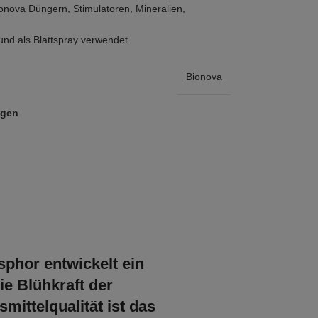
ionova Düngern, Stimulatoren, Mineralien,
nd als Blattspray verwendet.
Bionova
ügen
phor entwickelt ein
e Blühkraft der
ittelqualität ist das