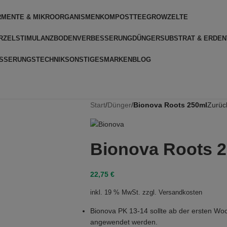
RMENTE & MIKROORGANISMEN
KOMPOSTTEE
GROWZELTE
RZELSTIMULANZ
BODENVERBESSERUNG
DÜNGER
SUBSTRAT & ERDEN
SSERUNGSTECHNIK
SONSTIGES
MARKEN
BLOG
Start
/
Dünger
/
Bionova Roots 250ml
Zurüc
Bionova Roots 
22,75
€
inkl. 19 % MwSt.
zzgl.
Versandkosten
Bionova PK 13-14 sollte ab der ersten Woc
angewendet werden.