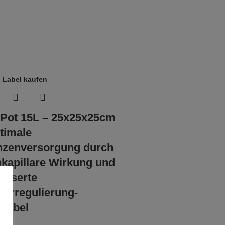
 Pot 15L – 25x25x25cm
timale
nzenversorgung durch
kapillare Wirkung und
esserte
erregulierung-
Label