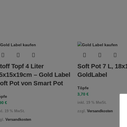
toff Topf 4 Liter
Soft Pot 7 L, 18
5x15x19cm – Gold Label
GoldLabel
oft Pot von Smart Pot
Töpfe
3,70
€
öpfe
,90
€
inkl. 19 % MwSt.
zzgl.
Versandkosten
kl. 19 % MwSt.
gl.
Versandkosten