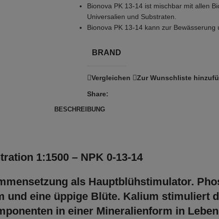
Bionova PK 13-14 ist mischbar mit allen B
Universalien und Substraten.
Bionova PK 13-14 kann zur Bewässerung u
BRAND
Vergleichen
Zur Wunschliste hinzuf
Share:
BESCHREIBUNG
ntration 1:1500 – NPK 0-13-14
ammensetzung als Hauptblühstimulator. Phos
nd eine üppige Blüte. Kalium stimuliert di
ponenten in einer Mineralienform in Lebensm