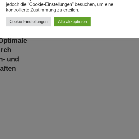
Töpfe
jedoch die "Cookie-Einstellungen" besuchen, um eine
kontrollierte Zustimmung zu erteilen.
5,80
€
inkl. 1
Cookie-Einstellungen
Alle akzeptieren
zzgl.
Ve
er – Gold
 Optimale
urch
n- und
aften