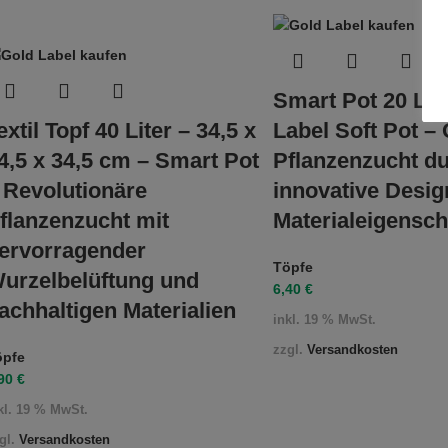
Smart Pot 20 Lit
extil Topf 40 Liter – 34,5 x
Label Soft Pot –
4,5 x 34,5 cm – Smart Pot
Pflanzenzucht d
 Revolutionäre
innovative Desig
flanzenzucht mit
Materialeigensch
ervorragender
Töpfe
urzelbelüftung und
6,40
€
achhaltigen Materialien
inkl. 19 % MwSt.
zzgl.
Versandkosten
öpfe
,90
€
kl. 19 % MwSt.
gl.
Versandkosten