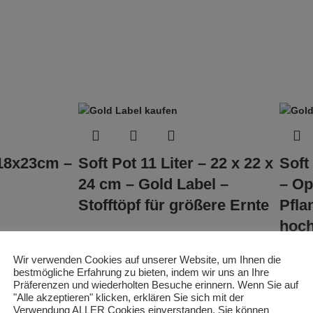
x18x23cm –
Soft Pot 11 Liter – 22 x 22 x
Soft
24 cm – Gold Label –
– Op
Stofftöpf für größere Ernte
Pfla
hoch
Töpfe
verb
4,20
€
Wir verwenden Cookies auf unserer Website, um Ihnen die
Wass
bestmögliche Erfahrung zu bieten, indem wir uns an Ihre
inkl. 19 % MwSt.
Präferenzen und wiederholten Besuche erinnern. Wenn Sie auf
Gold
zzgl.
Versandkosten
"Alle akzeptieren" klicken, erklären Sie sich mit der
Verwendung ALLER Cookies einverstanden. Sie können