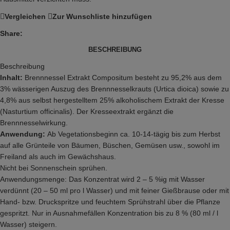
Vergleichen
Zur Wunschliste hinzufügen
Share:
BESCHREIBUNG
Beschreibung
Inhalt:
Brennnessel Extrakt Compositum besteht zu 95,2% aus dem
3% wässerigen Auszug des Brennnesselkrauts (Urtica dioica) sowie zu
4,8% aus selbst hergestelltem 25% alkoholischem Extrakt der Kresse
(Nasturtium officinalis). Der Kresseextrakt ergänzt die
Brennnesselwirkung.
Anwendung:
Ab Vegetationsbeginn ca. 10-14-tägig bis zum Herbst
auf alle Grünteile von Bäumen, Büschen, Gemüsen usw., sowohl im
Freiland als auch im Gewächshaus.
Nicht bei Sonnenschein sprühen.
Anwendungsmenge: Das Konzentrat wird 2 – 5 %ig mit Wasser
verdünnt (20 – 50 ml pro l Wasser) und mit feiner Gießbrause oder mit
Hand- bzw. Druckspritze und feuchtem Sprühstrahl über die Pflanze
gespritzt. Nur in Ausnahmefällen Konzentration bis zu 8 % (80 ml / l
Wasser) steigern.