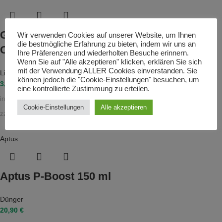
Gartenkalk, Kohlensaurer Kalk – 95 %
Wir verwenden Cookies auf unserer Website, um Ihnen
die bestmögliche Erfahrung zu bieten, indem wir uns an
CaCO3 – Calciumdünger
Ihre Präferenzen und wiederholten Besuche erinnern.
Wenn Sie auf "Alle akzeptieren" klicken, erklären Sie sich
mit der Verwendung ALLER Cookies einverstanden. Sie
Living Soil
,
Bodenverbesserung
,
Dünger
können jedoch die "Cookie-Einstellungen" besuchen, um
3,20
€
eine kontrollierte Zustimmung zu erteilen.
inkl. 19 % MwSt.
Cookie-Einstellungen
Alle akzeptieren
zzgl.
Versandkosten
Aptus
Aptus P-Boost 150 ml
Dünger
20,90
€