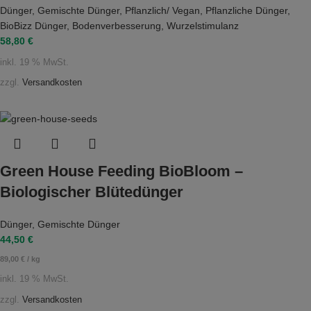
Dünger
,
Gemischte Dünger
,
Pflanzlich/ Vegan
,
Pflanzliche Dünger
,
BioBizz Dünger
,
Bodenverbesserung
,
Wurzelstimulanz
58,80
€
inkl. 19 % MwSt.
zzgl.
Versandkosten
Green House Feeding BioBloom –
Biologischer Blütedünger
Dünger
,
Gemischte Dünger
44,50
€
89,00
€
/
kg
inkl. 19 % MwSt.
zzgl.
Versandkosten