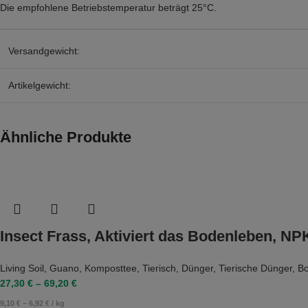
Die empfohlene Betriebstemperatur beträgt 25°C.
Versandgewicht:
Artikelgewicht:
Ähnliche Produkte
Insect Frass, Aktiviert das Bodenleben, N
Living Soil
,
Guano
,
Komposttee
,
Tierisch
,
Dünger
,
Tierische Dünger
,
B
27,30
€
–
69,20
€
9,10
€
–
6,92
€
/
kg