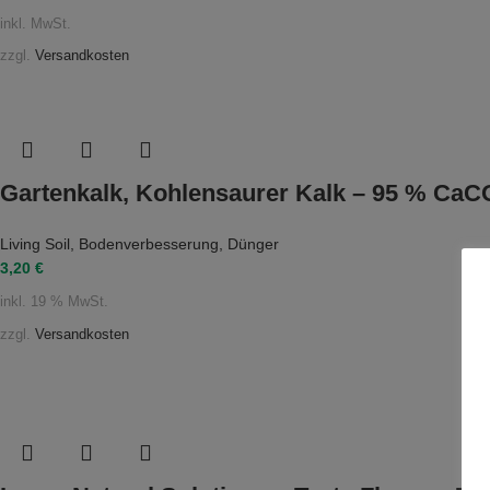
inkl. MwSt.
zzgl.
Versandkosten
Gartenkalk, Kohlensaurer Kalk – 95 % Ca
Living Soil
,
Bodenverbesserung
,
Dünger
3,20
€
inkl. 19 % MwSt.
zzgl.
Versandkosten