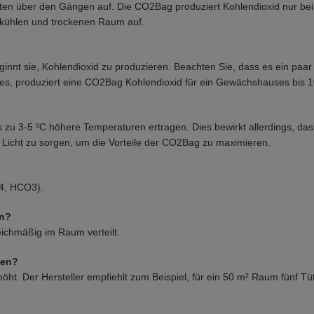
ten über den Gängen auf. Die CO2Bag produziert Kohlendioxid nur be
m kühlen und trockenen Raum auf.
ginnt sie, Kohlendioxid zu produzieren. Beachten Sie, dass es ein paar
s, produziert eine CO2Bag Kohlendioxid für ein Gewächshauses bis 10
is zu 3-5 ºC höhere Temperaturen ertragen. Dies bewirkt allerdings, d
d Licht zu sorgen, um die Vorteile der CO2Bag zu maximieren.
H4, HCO3).
en?
leichmäßig im Raum verteilt.
zen?
ht. Der Hersteller empfiehlt zum Beispiel, für ein 50 m² Raum fünf 