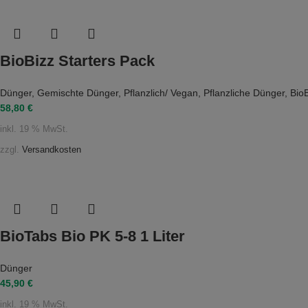
BioBizz Starters Pack
Dünger
,
Gemischte Dünger
,
Pflanzlich/ Vegan
,
Pflanzliche Dünger
,
Bio
58,80
€
inkl. 19 % MwSt.
zzgl.
Versandkosten
BioTabs Bio PK 5-8 1 Liter
Dünger
45,90
€
inkl. 19 % MwSt.