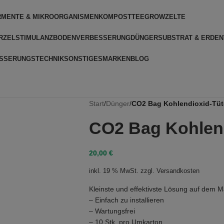
RMENTE & MIKROORGANISMEN
KOMPOSTTEE
GROWZELTE
RZELSTIMULANZ
BODENVERBESSERUNG
DÜNGER
SUBSTRAT & ERDEN
SSERUNGSTECHNIK
SONSTIGES
MARKEN
BLOG
Start
/
Dünger
/
CO2 Bag Kohlendioxid-Tüt
CO2 Bag Kohlen
20,00
€
inkl. 19 % MwSt.
zzgl.
Versandkosten
Kleinste und effektivste Lösung auf dem M
– Einfach zu installieren
– Wartungsfrei
– 10 Stk. pro Umkarton