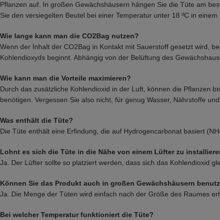
Pflanzen auf. In großen Gewächshäusern hängen Sie die Tüte am bes
Sie den versiegelten Beutel bei einer Temperatur unter 18 ºC in eine
Wie lange kann man die CO2Bag nutzen?
Wenn der Inhalt der CO2Bag in Kontakt mit Sauerstoff gesetzt wird, be
Kohlendioxyds beginnt. Abhängig von der Belüftung des Gewächshause
Wie kann man die Vorteile maximieren?
Durch das zusätzliche Kohlendioxid in der Luft, können die Pflanzen b
benötigen. Vergessen Sie also nicht, für genug Wasser, Nährstoffe un
Was enthält die Tüte?
Die Tüte enthält eine Erfindung, die auf Hydrogencarbonat basiert (N
Lohnt es sich die Tüte in die Nähe von einem Lüfter zu installier
Ja. Der Lüfter sollte so platziert werden, dass sich das Kohlendioxid g
Können Sie das Produkt auch in großen Gewächshäusern benut
Ja. Die Menge der Tüten wird einfach nach der Größe des Raumes erhö
Bei welcher Temperatur funktioniert die Tüte?