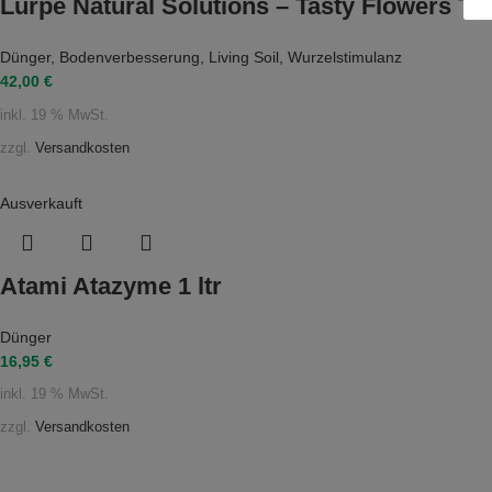
Lurpe Natural Solutions – Tasty Flowers To
Dünger
,
Bodenverbesserung
,
Living Soil
,
Wurzelstimulanz
42,00
€
inkl. 19 % MwSt.
zzgl.
Versandkosten
Ausverkauft
Atami Atazyme 1 ltr
Dünger
16,95
€
inkl. 19 % MwSt.
zzgl.
Versandkosten