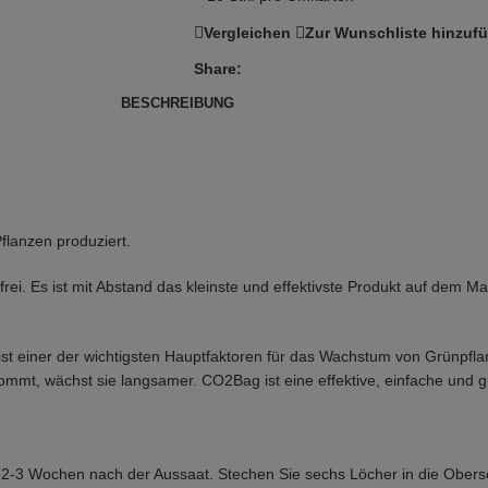
Vergleichen
Zur Wunschliste hinzuf
Share:
BESCHREIBUNG
Pflanzen produziert.
rei. Es ist mit Abstand das kleinste und effektivste Produkt auf dem Ma
s ist einer der wichtigsten Hauptfaktoren für das Wachstum von Grünpfl
ommt, wächst sie langsamer. CO2Bag ist eine effektive, einfache und 
 2-3 Wochen nach der Aussaat. Stechen Sie sechs Löcher in die Oberse