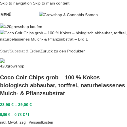
Skip to navigation
Skip to main content
MENÜ
Start
/
Substrat & Erden
Zurück zu den Produkten
Coco Coir Chips grob – 100 % Kokos –
biologisch abbaubar, torffrei, naturbelassenes
Mulch- & Pflanzsubstrat
23,90
€
–
39,00
€
0,96
€
–
0,78
€
/
l
inkl. MwSt.
zzgl.
Versandkosten