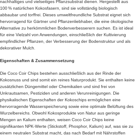
nachhaltiges und vielseitiges Pflanzsubstrat dienen. Hergestellt aus
100 % natürlichen Kokosfasern, sind sie vollständig biologisch
abbaubar und torffrei. Dieses umweltfreundliche Substrat eignet sich
hervorragend für Gärtner und Pflanzenliebhaber, die eine ökologische
Alternative zu herkömmlichen Bodenverbesserern suchen. Es ist ideal
für eine Vielzahl von Anwendungen, einschließlich der Kultivierung
empfindlicher Pflanzen, der Verbesserung der Bodenstruktur und als
dekorativer Mulch.​
Eigenschaften & Zusammensetzung
Die Coco Coir Chips bestehen ausschließlich aus der Rinde der
Kokosnuss und sind somit ein reines Naturprodukt. Sie enthalten keine
zusätzlichen Düngemittel oder Chemikalien und sind frei von
Unkrautsamen, Pestiziden und anderen Verunreinigungen. Die
physikalischen Eigenschaften der Kokoschips ermöglichen eine
hervorragende Wasserspeicherung sowie eine optimale Belüftung des
Wurzelbereichs. Obwohl Kokosprodukte von Natur aus geringe
Mengen an Kalium enthalten, weisen Coco Coir Chips keine
signifikanten NPK-Werte (Stickstoff, Phosphor, Kalium) auf, was sie zu
einem neutralen Substrat macht, das nach Bedarf mit Nährstoffen