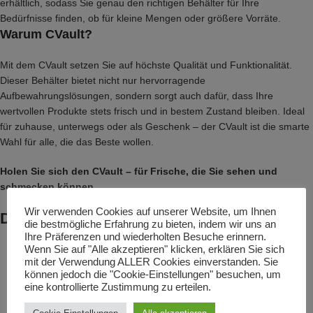
erhältlich, sodass Sie genau den richtigen Behälter für Ihre
Bedürfnisse finden, ob für kleine Mengen oder größere Vorräte.
Warum CVault?
Mit dem CVault setzen Sie auf höchste Qualität und Funktionalität.
Dieser Behälter bietet nicht nur hervorragende
Aufbewahrungslösungen, sondern sorgt auch dafür, dass Ihre
wertvollen Produkte stets frisch und in bestem Zustand bleiben. Ideal
für zuhause, unterwegs oder als Geschenk – der CVault ist die smarte
Wahl für alle, die das Beste wollen.
Holen Sie sich den CVault – für Frische, die Sie sehen und
schmecken können.
Wir verwenden Cookies auf unserer Website, um Ihnen
Das könnte dir auch gefallen …
die bestmögliche Erfahrung zu bieten, indem wir uns an
Ihre Präferenzen und wiederholten Besuche erinnern.
Wenn Sie auf "Alle akzeptieren" klicken, erklären Sie sich
mit der Verwendung ALLER Cookies einverstanden. Sie
können jedoch die "Cookie-Einstellungen" besuchen, um
eine kontrollierte Zustimmung zu erteilen.