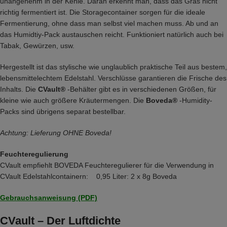
unangenehm in der Kehle. Daran erkennt man, dass das Gras nicht
richtig fermentiert ist. Die Storagecontainer sorgen für die ideale
Fermentierung, ohne dass man selbst viel machen muss. Ab und an
das Humidtiy-Pack austauschen reicht. Funktioniert natürlich auch bei
Tabak, Gewürzen, usw.
Hergestellt ist das stylische wie unglaublich praktische Teil aus bestem,
lebensmittelechtem Edelstahl. Verschlüsse garantieren die Frische des
Inhalts. Die
CVault®
-Behälter gibt es in verschiedenen Größen, für
kleine wie auch größere Kräutermengen. Die
Boveda®
-Humidity-
Packs sind übrigens separat bestellbar.
Achtung: Lieferung OHNE Boveda!
Feuchteregulierung
CVault empfiehlt BOVEDA Feuchteregulierer für die Verwendung in
CVault Edelstahlcontainern: 0,95 Liter: 2 x 8g Boveda
Gebrauchsanweisung (PDF)
CVault – Der Luftdichte