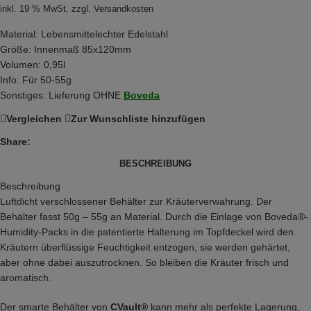
inkl. 19 % MwSt.
zzgl.
Versandkosten
Material: Lebensmittelechter Edelstahl
Größe: Innenmaß 85x120mm
Volumen: 0,95l
Info: Für 50-55g
Sonstiges: Lieferung OHNE
Boveda
Vergleichen
Zur Wunschliste hinzufügen
Share:
BESCHREIBUNG
Beschreibung
Luftdicht verschlossener Behälter zur Kräuterverwahrung. Der
Behälter fasst 50g – 55g an Material. Durch die Einlage von Boveda®-
Humidity-Packs in die patentierte Halterung im Topfdeckel wird den
Kräutern überflüssige Feuchtigkeit entzogen, sie werden gehärtet,
aber ohne dabei auszutrocknen. So bleiben die Kräuter frisch und
aromatisch.
Der smarte Behälter von
CVault®
kann mehr als perfekte Lagerung,