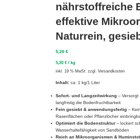
nährstoffreiche 
effektive Mikroo
Naturrein, gesie
5,20
€
5,20
€
/
kg
inkl. 19 % MwSt.
zzgl.
Versandkosten
Inhalt:
ca. 1 kg/1 Liter
Sofort- und Langzeitwirkung
– Versorgt 
langfristig die Bodenfruchtbarkeit
Fein gesiebt & anwendungsfertig
– Kein
Rasenflächen oder Pflanzlöcher einbringb
Optimiert die Bodenstruktur
– lockert sc
Wasserhaltefähigkeit von Sandböden
Reich an Mikroorganismen & Huminsto