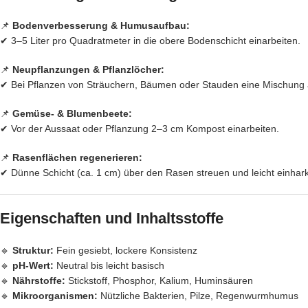
📌
Bodenverbesserung & Humusaufbau:
✔ 3–5 Liter pro Quadratmeter in die obere Bodenschicht einarbeiten.
📌
Neupflanzungen & Pflanzlöcher:
✔ Bei Pflanzen von Sträuchern, Bäumen oder Stauden eine Mischung
📌
Gemüse- & Blumenbeete:
✔ Vor der Aussaat oder Pflanzung 2–3 cm Kompost einarbeiten.
📌
Rasenflächen regenerieren:
✔ Dünne Schicht (ca. 1 cm) über den Rasen streuen und leicht einhar
Eigenschaften und Inhaltsstoffe
🔹
Struktur:
Fein gesiebt, lockere Konsistenz
🔹
pH-Wert:
Neutral bis leicht basisch
🔹
Nährstoffe:
Stickstoff, Phosphor, Kalium, Huminsäuren
🔹
Mikroorganismen:
Nützliche Bakterien, Pilze, Regenwurmhumus