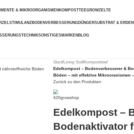
RMENTE & MIKROORGANISMEN
KOMPOSTTEE
GROWZELTE
RZELSTIMULANZ
BODENVERBESSERUNG
DÜNGER
SUBSTRAT & ERDEN
SSERUNGSTECHNIK
SONSTIGES
MARKEN
BLOG
Start
/
Living Soil
/
Komposttee
/
Edelkompost – Bodenverbesserer & Bod
Böden – mit effektive Mikrooranismen –
Zurück zu den Produkten
Edelkompost – 
Bodenaktivator 