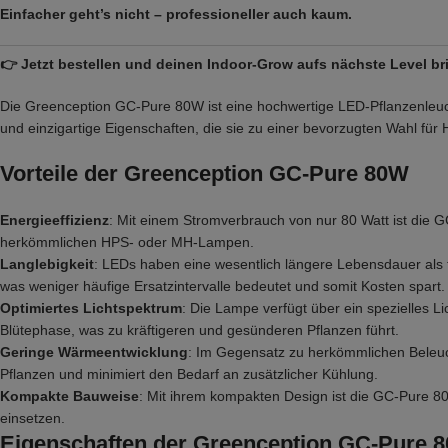
Einfacher geht’s nicht – professioneller auch kaum.
👉 Jetzt bestellen und deinen Indoor-Grow aufs nächste Level br
Die Greenception GC-Pure 80W ist eine hochwertige LED-Pflanzenleucht
und einzigartige Eigenschaften, die sie zu einer bevorzugten Wahl fü
Vorteile der Greenception GC-Pure 80W
Energieeffizienz
: Mit einem Stromverbrauch von nur 80 Watt ist die G
herkömmlichen HPS- oder MH-Lampen.
Langlebigkeit
: LEDs haben eine wesentlich längere Lebensdauer als 
was weniger häufige Ersatzintervalle bedeutet und somit Kosten spart.
Optimiertes Lichtspektrum
: Die Lampe verfügt über ein spezielles L
Blütephase, was zu kräftigeren und gesünderen Pflanzen führt.
Geringe Wärmeentwicklung
: Im Gegensatz zu herkömmlichen Beleu
Pflanzen und minimiert den Bedarf an zusätzlicher Kühlung.
Kompakte Bauweise
: Mit ihrem kompakten Design ist die GC-Pure 80W
einsetzen.
Eigenschaften der Greenception GC-Pure 