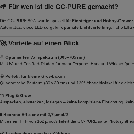
🌱 Für wen ist die GC-PURE gemacht?
Die GC-PURE 80W wurde speziell für
Einsteiger und Hobby-Grower
Automatics, diese LED sorgt für
optimale Lichtverteilung
, hohe Effi
🚀 Vorteile auf einen Blick
🌞
Optimiertes Vollspektrum (365–785 nm)
Mit UV- und Far-Red-Dioden für mehr Terpene, Harz und Wirkstoffpotenz
🎯
Perfekt für kleine Growboxen
Quadratische Bauform (30 x 30 cm) und 120° Abstrahlwinkel für gleic
🔌
Plug & Grow
Auspacken, einstecken, loslegen – keine komplizierte Einrichtung, kein
🧪
Höchste Effizienz mit 2,7 µmol/J
Mit einem PPF von 162 µmol/s liefert die GC-PURE satte Photosynthes
🔇
Lautlos dank passiver Kühlung