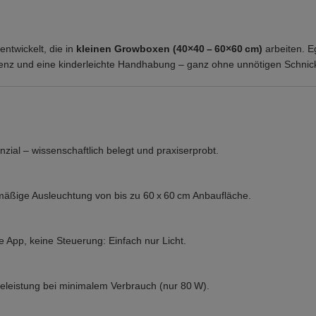
entwickelt, die in
kleinen Growboxen (40×40 – 60×60 cm)
arbeiten. Eg
zienz und eine kinderleichte Handhabung – ganz ohne unnötigen Schni
ial – wissenschaftlich belegt und praxiserprobt.
hmäßige Ausleuchtung von bis zu 60 x 60 cm Anbaufläche.
e App, keine Steuerung: Einfach nur Licht.
eleistung bei minimalem Verbrauch (nur 80 W).