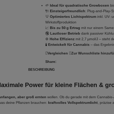
🌱
Ideal für quadratische Growboxen
bi
🔌
Einsteigerfreundlich
: Plug-and-Play-
💡
Optimiertes Lichtspektrum
inkl. UV- 
Wirkstoffproduktion
📈
Bis zu 50 g Ertrag
mit nur einem Samen
🔇
Lautloser Betrieb
dank passiver Kühlu
⚙️
Hohe Effizienz
mit 2,7 µmol/J – steht d
🧪
Entwickelt für Cannabis
– das Ergebni
Vergleichen
Zur Wunschliste hinzuf
Share:
BESCHREIBUNG
imale Power für kleine Flächen & gr
anfangen, aber groß ernten
wollen. Ob du gerade mit dem Cannabis-A
 was deine Pflanzen brauchen:
kraftvolles Vollspektrumlicht
, präzise