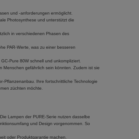
asen und -anforderungen ermöglicht.
ale Photosynthese und unterstützt die
ützlich in verschiedenen Phasen des
 hohe PAR-Werte, was zu einer besseren
r GC-Pure 80W schnell und unkompliziert.
en Menschen gefährlich sein könnten. Zudem ist sie
Pflanzenanbau. Ihre fortschrittliche Technologie
äumen züchten möchte.
n. Die Lampen der PURE-Serie nutzen dasselbe
h Funktionsumfang und Design vorgenommen. So
it oder Produktgarantie machen.