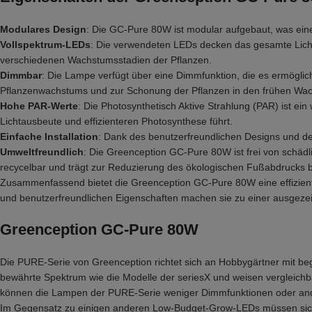
Modulares Design
: Die GC-Pure 80W ist modular aufgebaut, was ei
Vollspektrum-LEDs
: Die verwendeten LEDs decken das gesamte Lichtsp
verschiedenen Wachstumsstadien der Pflanzen.
Dimmbar
: Die Lampe verfügt über eine Dimmfunktion, die es ermöglich
Pflanzenwachstums und zur Schonung der Pflanzen in den frühen Wa
Hohe PAR-Werte
: Die Photosynthetisch Aktive Strahlung (PAR) ist e
Lichtausbeute und effizienteren Photosynthese führt.
Einfache Installation
: Dank des benutzerfreundlichen Designs und de
Umweltfreundlich
: Die Greenception GC-Pure 80W ist frei von schädl
recycelbar und trägt zur Reduzierung des ökologischen Fußabdrucks b
Zusammenfassend bietet die Greenception GC-Pure 80W eine effiziente,
und benutzerfreundlichen Eigenschaften machen sie zu einer ausgezei
Greenception GC-Pure 80W
Die PURE-Serie von Greenception richtet sich an Hobbygärtner mit b
bewährte Spektrum wie die Modelle der seriesX und weisen vergleich
können die Lampen der PURE-Serie weniger Dimmfunktionen oder and
Im Gegensatz zu einigen anderen Low-Budget-Grow-LEDs müssen sich