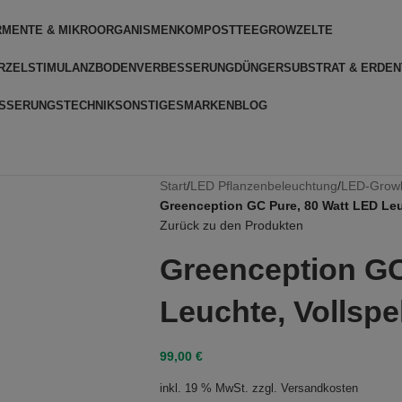
RMENTE & MIKROORGANISMEN
KOMPOSTTEE
GROWZELTE
RZELSTIMULANZ
BODENVERBESSERUNG
DÜNGER
SUBSTRAT & ERDEN
SSERUNGSTECHNIK
SONSTIGES
MARKEN
BLOG
Start
/
LED Pflanzenbeleuchtung
/
LED-Grow
Greenception GC Pure, 80 Watt LED Leu
Zurück zu den Produkten
Greenception GC
Leuchte, Vollsp
99,00
€
inkl. 19 % MwSt.
zzgl.
Versandkosten