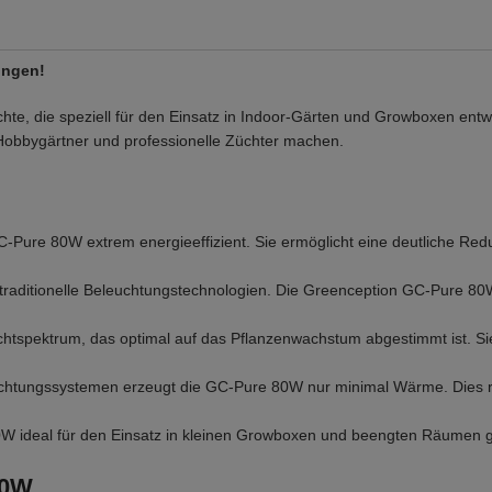
ingen!
e, die speziell für den Einsatz in Indoor-Gärten und Growboxen entwic
r Hobbygärtner und professionelle Züchter machen.
C-Pure 80W extrem energieeffizient. Sie ermöglicht eine deutliche Red
traditionelle Beleuchtungstechnologien. Die Greenception GC-Pure 80
ichtspektrum, das optimal auf das Pflanzenwachstum abgestimmt ist. Si
chtungssystemen erzeugt die GC-Pure 80W nur minimal Wärme. Dies re
 ideal für den Einsatz in kleinen Growboxen und beengten Räumen geeign
80W