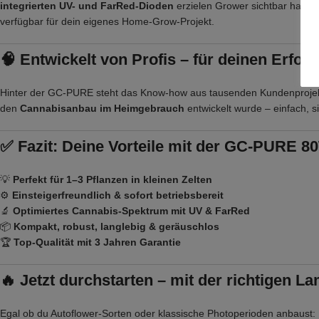
integrierten UV- und FarRed-Dioden
erzielen Grower sichtbar harzhal
verfügbar für dein eigenes Home-Grow-Projekt.
🧠 Entwickelt von Profis – für deinen Erfolg
Hinter der GC-PURE steht das Know-how aus tausenden Kundenprojekten. 
den
Cannabisanbau im Heimgebrauch
entwickelt wurde – einfach, sic
✅ Fazit: Deine Vorteile mit der GC-PURE 8
💡
Perfekt für 1–3 Pflanzen in kleinen Zelten
⚙️
Einsteigerfreundlich & sofort betriebsbereit
🔬
Optimiertes Cannabis-Spektrum mit UV & FarRed
📦
Kompakt, robust, langlebig & geräuschlos
🏆
Top-Qualität mit 3 Jahren Garantie
🔥 Jetzt durchstarten – mit der richtigen L
Egal ob du Autoflower-Sorten oder klassische Photoperioden anbaust: