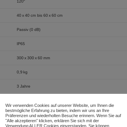
120°
40 x 40 cm bis 60 x 60 cm
Passiv (0 dB)
IP65
300 x 300 x 60 mm
0,9 kg
3 Jahre
Wir verwenden Cookies auf unserer Website, um Ihnen die
bestmögliche Erfahrung zu bieten, indem wir uns an Ihre
Präferenzen und wiederholten Besuche erinnern. Wenn Sie auf
"Alle akzeptieren" klicken, erklären Sie sich mit der
Wirkstoffproduktion (Cannabinoide, Terpene)
stimuliert – vom keim
Verwendung ALLER Cookies einverstanden. Sie können