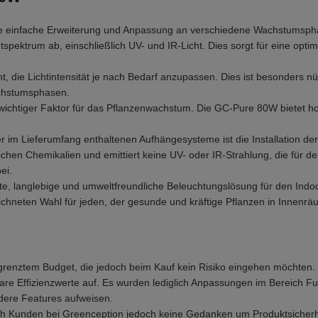
ne einfache Erweiterung und Anpassung an verschiedene Wachstumsph
ektrum ab, einschließlich UV- und IR-Licht. Dies sorgt für eine optim
t, die Lichtintensität je nach Bedarf anzupassen. Dies ist besonders n
chstumsphasen.
in wichtiger Faktor für das Pflanzenwachstum. Die GC-Pure 80W bietet
r im Lieferumfang enthaltenen Aufhängesysteme ist die Installation de
ichen Chemikalien und emittiert keine UV- oder IR-Strahlung, die für d
ei.
 langlebige und umweltfreundliche Beleuchtungslösung für den Indoor-
chneten Wahl für jeden, der gesunde und kräftige Pflanzen in Innenr
egrenztem Budget, die jedoch beim Kauf kein Risiko eingehen möchte
bare Effizienzwerte auf. Es wurden lediglich Anpassungen im Bereic
ere Features aufweisen.
 Kunden bei Greenception jedoch keine Gedanken um Produktsicherhe