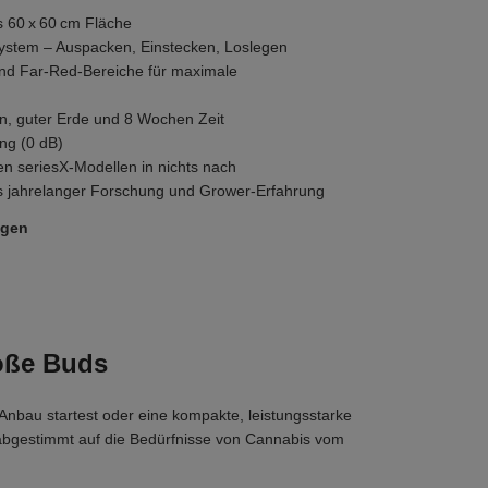
s 60 x 60 cm Fläche
System – Auspacken, Einstecken, Loslegen
und Far-Red-Bereiche für maximale
, guter Erde und 8 Wochen Zeit
ng (0 dB)
en seriesX-Modellen in nichts nach
s jahrelanger Forschung und Grower-Erfahrung
ügen
oße Buds
nbau startest oder eine kompakte, leistungsstarke
 abgestimmt auf die Bedürfnisse von Cannabis vom