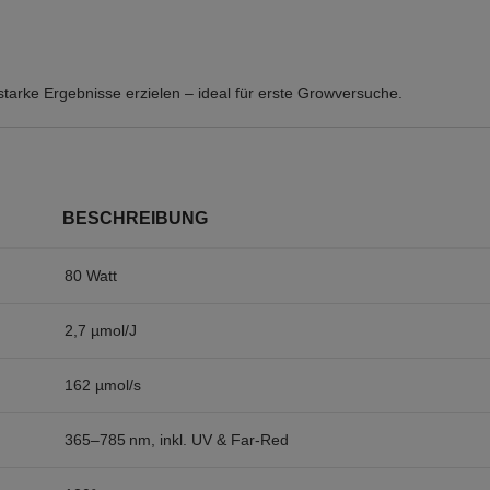
.
arke Ergebnisse erzielen – ideal für erste Growversuche.
BESCHREIBUNG
80 Watt
2,7 µmol/J
162 µmol/s
365–785 nm, inkl. UV & Far-Red