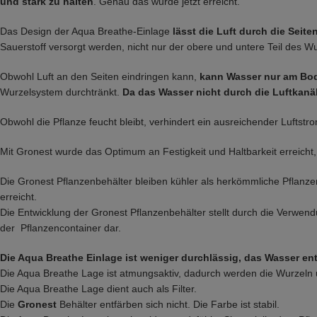
und stark zu halten
. Genau das wurde jetzt erreicht.
Das Design der Aqua Breathe-Einlage
lässt die Luft durch die Seit
Sauerstoff versorgt werden, nicht nur der obere und untere Teil des W
Obwohl Luft an den Seiten eindringen kann,
kann Wasser nur am Bod
Wurzelsystem durchtränkt.
Da das Wasser nicht durch die Luftkanä
Obwohl die Pflanze feucht bleibt, verhindert ein ausreichender Luftstr
Mit Gronest wurde das Optimum an Festigkeit und Haltbarkeit erreicht,
Die Gronest Pflanzenbehälter bleiben kühler als herkömmliche Pflanz
erreicht.
Die Entwicklung der Gronest Pflanzenbehälter stellt durch die Verwen
der Pflanzencontainer dar.
Die Aqua Breathe Einlage ist weniger durchlässig, das Wasser e
Die Aqua Breathe Lage ist atmungsaktiv, dadurch werden die Wurzeln 
Die Aqua Breathe Lage dient auch als Filter.
Die
Gronest
Behälter entfärben sich nicht. Die Farbe ist stabil.