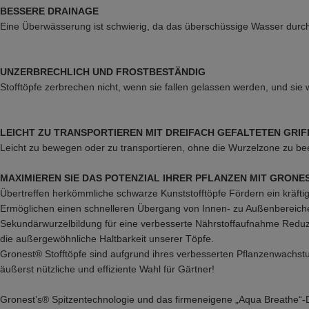
BESSERE DRAINAGE
Eine Überwässerung ist schwierig, da das überschüssige Wasser durch 
UNZERBRECHLICH UND FROSTBESTÄNDIG
Stofftöpfe zerbrechen nicht, wenn sie fallen gelassen werden, und sie 
LEICHT ZU TRANSPORTIEREN MIT DREIFACH GEFALTETEN GRIF
Leicht zu bewegen oder zu transportieren, ohne die Wurzelzone zu bee
MAXIMIEREN SIE DAS POTENZIAL IHRER PFLANZEN MIT GRON
Übertreffen herkömmliche schwarze Kunststofftöpfe Fördern ein kräft
Ermöglichen einen schnelleren Übergang von Innen- zu Außenbereich
Sekundärwurzelbildung für eine verbesserte Nährstoffaufnahme Reduzi
die außergewöhnliche Haltbarkeit unserer Töpfe.
Gronest® Stofftöpfe sind aufgrund ihres verbesserten Pflanzenwachst
äußerst nützliche und effiziente Wahl für Gärtner!
Gronest’s® Spitzentechnologie und das firmeneigene „Aqua Breathe“-D