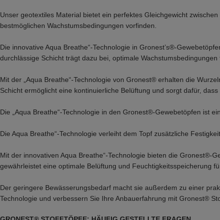
Unser geotextiles Material bietet ein perfektes Gleichgewicht zwischen 
bestmöglichen Wachstumsbedingungen vorfinden.
Die innovative Aqua Breathe“-Technologie in Gronest’s®-Gewebetöpfen 
durchlässige Schicht trägt dazu bei, optimale Wachstumsbedingungen f
Mit der „Aqua Breathe“-Technologie von Gronest® erhalten die Wurzel
Schicht ermöglicht eine kontinuierliche Belüftung und sorgt dafür, das
Die „Aqua Breathe“-Technologie in den Gronest®-Gewebetöpfen ist eine sp
Die Aqua Breathe“-Technologie verleiht dem Topf zusätzliche Festigkei
Mit der innovativen Aqua Breathe“-Technologie bieten die Gronest®-Ge
gewährleistet eine optimale Belüftung und Feuchtigkeitsspeicherung 
Der geringere Bewässerungsbedarf macht sie außerdem zu einer prakti
Technologie und verbessern Sie Ihre Anbauerfahrung mit Gronest® Sto
GRONEST® STOFFTÖPFE: HÄUFIG GESTELLTE FRAGEN