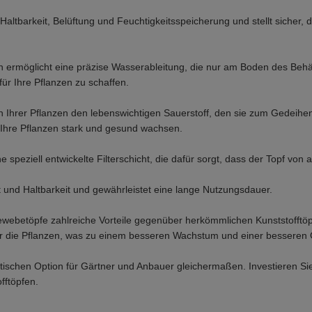
Haltbarkeit, Belüftung und Feuchtigkeitsspeicherung und stellt sicher, 
ermöglicht eine präzise Wasserableitung, die nur am Boden des Behält
ür Ihre Pflanzen zu schaffen.
n Ihrer Pflanzen den lebenswichtigen Sauerstoff, den sie zum Gedeihe
s Ihre Pflanzen stark und gesund wachsen.
eziell entwickelte Filterschicht, die dafür sorgt, dass der Topf von au
t und Haltbarkeit und gewährleistet eine lange Nutzungsdauer.
webetöpfe zahlreiche Vorteile gegenüber herkömmlichen Kunststofftöpf
für die Pflanzen, was zu einem besseren Wachstum und einer besseren 
schen Option für Gärtner und Anbauer gleichermaßen. Investieren Sie 
fftöpfen.