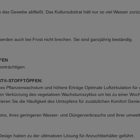
das Gewebe abfließt. Das Kultursubstrat hält nur so viel Wasser zurü
werden auch bei Frost nicht brechen. Sie sind ganzjährig beständig.
FEN
inträchtigen.
EST®-STOFFTÖPFEN:
iges Pflanzenwachstum und höhere Erträge Optimale Luftzirkulation fü
en Verkürzung des vegetativen Wachstumszyklus um bis zu einer Woch
eren Sie die Häufigkeit des Umtopfens für zusätzlichen Komfort Genie
ums, ihres geringeren Wasser- und Düngerverbrauchs und ihrer umwelt
esign haben zu der ultimativen Lösung für Anzuchtbehälter geführt.