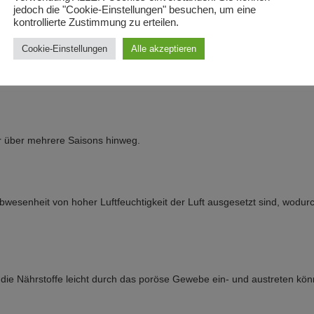
jedoch die "Cookie-Einstellungen" besuchen, um eine
u einem gesunden Wurzelsystem und einer kräftigeren Pflanze führt.
kontrollierte Zustimmung zu erteilen.
Cookie-Einstellungen
Alle akzeptieren
as poröse Gewebe kühler als herkömmliche Behälter.
r über mehrere Saisons hinweg.
Abwesenheit von hoher Luftfeuchtigkeit der Luft ausgesetzt sind, wodur
a die Nährstoffe leicht durch das poröse Gewebe ein- und austreten kö