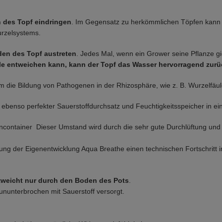
en des Topf eindringen
. Im Gegensatz zu herkömmlichen Töpfen kann
urzelsystems.
en des Topf austreten
. Jedes Mal, wenn ein Grower seine Pflanze g
le entweichen kann, kann der Topf das Wasser hervorragend zurü
om die Bildung von Pathogenen in der Rhizosphäre, wie z. B. Wurzelfäul
 ebenso perfekter Sauerstoffdurchsatz und Feuchtigkeitsspeicher in ei
encontainer Dieser Umstand wird durch die sehr gute Durchlüftung und
dung der Eigenentwicklung Aqua Breathe einen technischen Fortschritt 
ntweicht nur durch den Boden des Pots
.
ununterbrochen mit Sauerstoff versorgt.