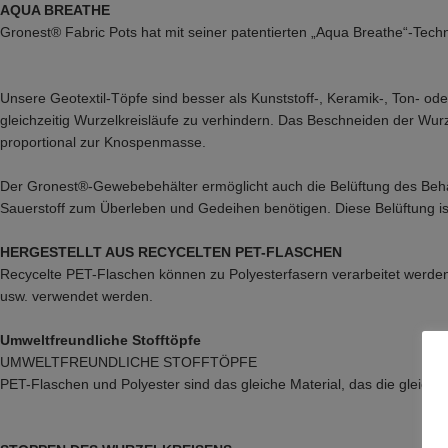
AQUA BREATHE
Gronest® Fabric Pots hat mit seiner patentierten „Aqua Breathe“-Techno
Unsere Geotextil-Töpfe sind besser als Kunststoff-, Keramik-, Ton- o
gleichzeitig Wurzelkreisläufe zu verhindern. Das Beschneiden der Wu
proportional zur Knospenmasse.
Der Gronest®-Gewebebehälter ermöglicht auch die Belüftung des Behäl
Sauerstoff zum Überleben und Gedeihen benötigen. Diese Belüftung ist
HERGESTELLT AUS RECYCELTEN PET-FLASCHEN
Recycelte PET-Flaschen können zu Polyesterfasern verarbeitet werden,
usw. verwendet werden.
Umweltfreundliche Stofftöpfe
UMWELTFREUNDLICHE STOFFTÖPFE
PET-Flaschen und Polyester sind das gleiche Material, das die gleichen