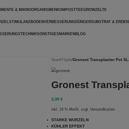
RMENTE & MIKROORGANISMEN
KOMPOSTTEE
GROWZELTE
RZELSTIMULANZ
BODENVERBESSERUNG
DÜNGER
SUBSTRAT & ERDEN
SSERUNGSTECHNIK
SONSTIGES
MARKEN
BLOG
Start
/
Töpfe
/
Gronest Transplanter Pot 5L
Gronest Transpl
3,30
€
inkl. 19 % MwSt.
zzgl.
Versandkosten
STARKE WURZELN
KÜHLER EFFEKT