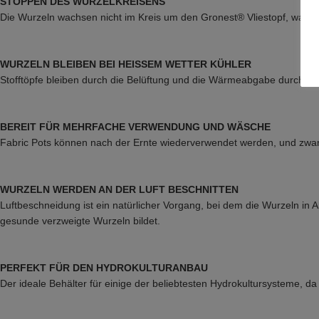
STOPPEN DES WURZELKREISENS
Die Wurzeln wachsen nicht im Kreis um den Gronest® Vliestopf, was z
WURZELN BLEIBEN BEI HEISSEM WETTER KÜHLER
Stofftöpfe bleiben durch die Belüftung und die Wärmeabgabe durch d
BEREIT FÜR MEHRFACHE VERWENDUNG UND WÄSCHE
Fabric Pots können nach der Ernte wiederverwendet werden, und zwa
WURZELN WERDEN AN DER LUFT BESCHNITTEN
Luftbeschneidung ist ein natürlicher Vorgang, bei dem die Wurzeln in 
gesunde verzweigte Wurzeln bildet.
PERFEKT FÜR DEN HYDROKULTURANBAU
Der ideale Behälter für einige der beliebtesten Hydrokultursysteme, d