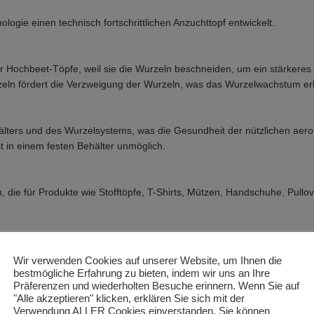
logie einen technisch fortschrittlichen Anzuchttopf entwickelt.
der Hochbeet-Töpfe, weil sie die Wurzeln beschneiden, um ein stärker
rzeln fördert die Verzweigung der Wurzeln, was das Wurzelwachstum er
ters und des Wurzelsystems, was die Gesundheit der nützlichen aerob
 in einem festen Behälter unmöglich.
 die für Produkte wie Stofftöpfe, T-Shirts, Mützen, Handschuhe, Pullo
Wir verwenden Cookies auf unserer Website, um Ihnen die
 Eigenschaften wie Polyesterfasern hat, z. B. ungiftig, lebensmittelech
bestmögliche Erfahrung zu bieten, indem wir uns an Ihre
Präferenzen und wiederholten Besuche erinnern. Wenn Sie auf
"Alle akzeptieren" klicken, erklären Sie sich mit der
Verwendung ALLER Cookies einverstanden. Sie können