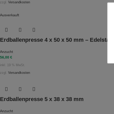
zzgl.
Versandkosten
Ausverkauft
Erdballenpresse 4 x 50 x 50 mm – Edelstah
Anzucht
56,00
€
inkl. 19 % MwSt.
zzgl.
Versandkosten
Erdballenpresse 5 x 38 x 38 mm
Anzucht