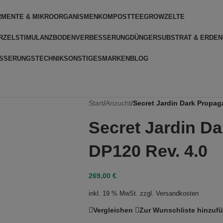
RMENTE & MIKROORGANISMEN
KOMPOSTTEE
GROWZELTE
RZELSTIMULANZ
BODENVERBESSERUNG
DÜNGER
SUBSTRAT & ERDEN
SSERUNGSTECHNIK
SONSTIGES
MARKEN
BLOG
Start
/
Anzucht
/
Secret Jardin Dark Propag
Secret Jardin D
DP120 Rev. 4.0
269,00
€
inkl. 19 % MwSt.
zzgl.
Versandkosten
Vergleichen
Zur Wunschliste hinzuf