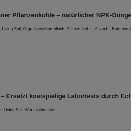
ner Pflanzenkohle – natürlicher NPK-Dünger 
,
Living Soil
,
Organisch/Mineralisch
,
Pflanzenkohle
,
Anzucht
,
Bodenver
Ersetzt kostspielige Labortests durch Ech
n
,
Living Soil
,
Wurzelstimulanz