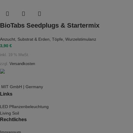
BioTabs Seedplugs & Startermix
Anzucht
,
Substrat & Erden
,
Töpfe
,
Wurzelstimulanz
3,90
€
inkl. 19 % MwSt.
zzgl.
Versandkosten
MIT GmbH | Germany
Links
LED Pflanzenbeleuchtung
Living Soil
Rechtliches
Impressum