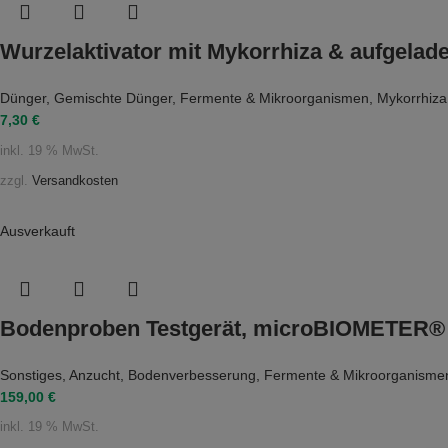
Wurzelaktivator mit Mykorrhiza & aufgelade
Dünger
,
Gemischte Dünger
,
Fermente & Mikroorganismen
,
Mykorrhiza
7,30
€
inkl. 19 % MwSt.
zzgl.
Versandkosten
Ausverkauft
Bodenproben Testgerät, microBIOMETER® – 
Sonstiges
,
Anzucht
,
Bodenverbesserung
,
Fermente & Mikroorganisme
159,00
€
inkl. 19 % MwSt.