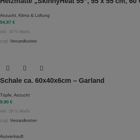
Heizmatte „SkinnyHeat 55“, 55 x 55 cm, 60 
Anzucht
,
Klima & Lüftung
54,97
€
inkl. 19 % MwSt.
zzgl.
Versandkosten
Schale ca. 60x40x6cm – Garland
Töpfe
,
Anzucht
9,90
€
inkl. 19 % MwSt.
zzgl.
Versandkosten
Ausverkauft