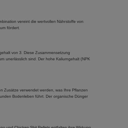
ination vereint die wertvollen Nährstoffe von
um fördert.
mgehalt von 3. Diese Zusammensetzung
tum unerlässlich sind. Der hohe Kaliumgehalt (NPK
en Zusätze verwendet werden, was Ihre Pflanzen
gesunden Bodenleben führt. Der organische Dünger
no und Chicken Shit Pellets entfalten ihre Wirkung