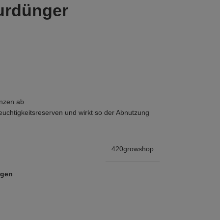
urdünger
anzen ab
Feuchtigkeitsreserven und wirkt so der Abnutzung
420growshop
ügen