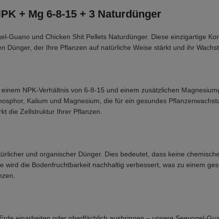
NPK + Mg 6-8-15 + 3 Naturdünger
l-Guano und Chicken Shit Pellets Naturdünger. Diese einzigartige Komb
ünger, der Ihre Pflanzen auf natürliche Weise stärkt und ihr Wachst
t einem NPK-Verhältnis von 6-8-15 und einem zusätzlichen Magnesiu
, Phosphor, Kalium und Magnesium, die für ein gesundes Pflanzenwachs
kt die Zellstruktur Ihrer Pflanzen.
ürlicher und organischer Dünger. Dies bedeutet, dass keine chemisch
ffe wird die Bodenfruchtbarkeit nachhaltig verbessert, was zu einem 
nzen.
e Erde einarbeiten oder oberflächlich ausbringen – unsere Seevogel-Gua