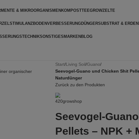
RMENTE & MIKROORGANISMEN
KOMPOSTTEE
GROWZELTE
RZELSTIMULANZ
BODENVERBESSERUNG
DÜNGER
SUBSTRAT & ERDEN
SSERUNGSTECHNIK
SONSTIGES
MARKEN
BLOG
Start
/
Living Soil
/
Guano
/
Seevogel-Guano und Chicken Shit Pellet
Naturdünger
Zurück zu den Produkten
Seevogel-Guano 
Pellets – NPK + M