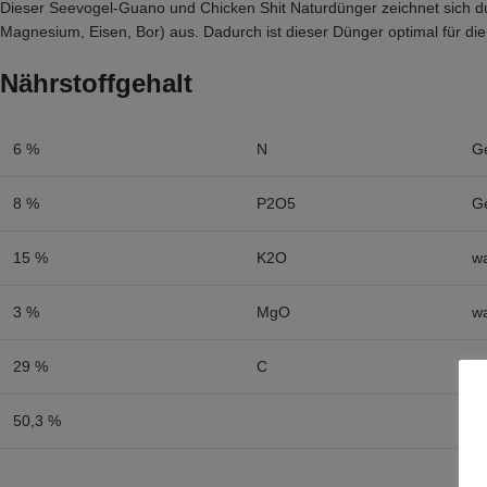
Dieser Seevogel-Guano und Chicken Shit Naturdünger zeichnet sich d
Magnesium, Eisen, Bor) aus. Dadurch ist dieser Dünger optimal für d
Nährstoffgehalt
6 %
N
Ge
8 %
P2O5
G
15 %
K2O
wa
3 %
MgO
wa
29 %
C
bi
50,3 %
or