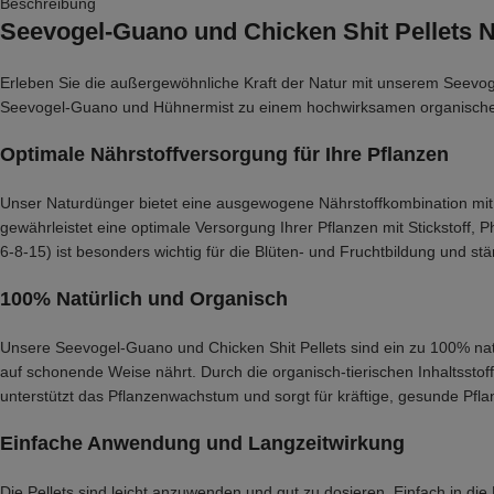
Beschreibung
Seevogel-Guano und Chicken Shit Pellets 
Erleben Sie die außergewöhnliche Kraft der Natur mit unserem Seevoge
Seevogel-Guano und Hühnermist zu einem hochwirksamen organischen D
Optimale Nährstoffversorgung für Ihre Pflanzen
Unser Naturdünger bietet eine ausgewogene Nährstoffkombination mi
gewährleistet eine optimale Versorgung Ihrer Pflanzen mit Stickstoff
6-8-15) ist besonders wichtig für die Blüten- und Fruchtbildung und stär
100% Natürlich und Organisch
Unsere Seevogel-Guano und Chicken Shit Pellets sind ein zu 100% nat
auf schonende Weise nährt. Durch die organisch-tierischen Inhaltssto
unterstützt das Pflanzenwachstum und sorgt für kräftige, gesunde Pfla
Einfache Anwendung und Langzeitwirkung
Die Pellets sind leicht anzuwenden und gut zu dosieren. Einfach in di