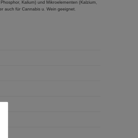
 Phosphor, Kalium) und Mikroelementen (Kalzium,
r auch für Cannabis u. Wein geeignet.