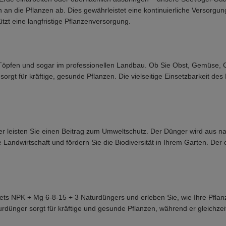
an die Pflanzen ab. Dies gewährleistet eine kontinuierliche Versorgu
tzt eine langfristige Pflanzenversorgung.
 in Töpfen und sogar im professionellen Landbau. Ob Sie Obst, Gemüse
orgt für kräftige, gesunde Pflanzen. Die vielseitige Einsetzbarkeit d
r leisten Sie einen Beitrag zum Umweltschutz. Der Dünger wird aus n
Landwirtschaft und fördern Sie die Biodiversität in Ihrem Garten. Der 
ets NPK + Mg 6-8-15 + 3 Naturdüngers und erleben Sie, wie Ihre Pflan
rdünger sorgt für kräftige und gesunde Pflanzen, während er gleichzeit