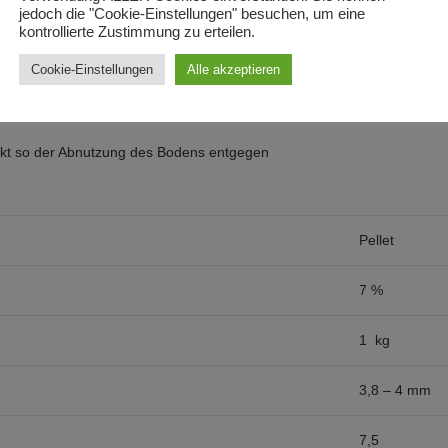
jedoch die "Cookie-Einstellungen" besuchen, um eine
kontrollierte Zustimmung zu erteilen.
Cookie-Einstellungen
Alle akzeptieren
ismen bleiben jedoch erhalten
irkt so der Abnutzung des Bodens entgegen
Pellet
7 %
1 kg
3,8 – 4 mm
7,5