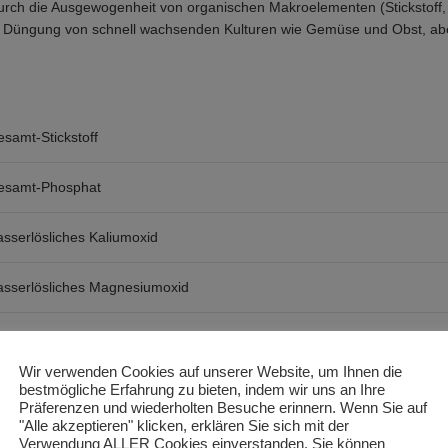
urch die Ausgewogenheit von organischen Makroelementen (Stickstoff,
ie Düngung von schnell wachsenden Kulturen wie Gemüse und Obst, abe
samt-Stickstoff
esamt-Phosphat
sserlösliches Kaliumoxid
sserlösliches Magnesiumoxid
ologisch-organischer Kohlenstoff
Wir verwenden Cookies auf unserer Website, um Ihnen die
ganische Substanz
bestmögliche Erfahrung zu bieten, indem wir uns an Ihre
Präferenzen und wiederholten Besuche erinnern. Wenn Sie auf
"Alle akzeptieren" klicken, erklären Sie sich mit der
Verwendung ALLER Cookies einverstanden. Sie können