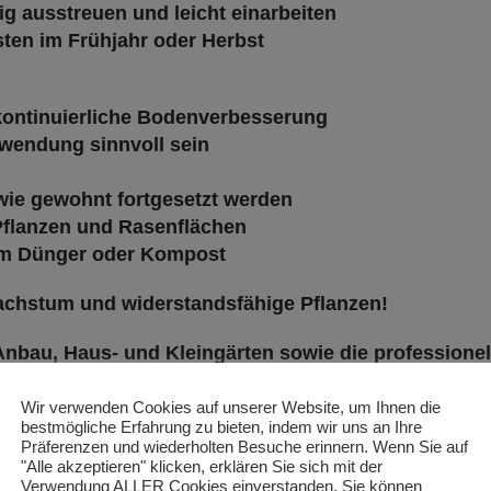
g ausstreuen und leicht einarbeiten
ten im Frühjahr oder Herbst
kontinuierliche Bodenverbesserung
wendung sinnvoll sein
wie gewohnt fortgesetzt werden
 Pflanzen und Rasenflächen
em Dünger oder Kompost
achstum und widerstandsfähige Pflanzen!
Anbau, Haus- und Kleingärten sowie die professionel
Wir verwenden Cookies auf unserer Website, um Ihnen die
bestmögliche Erfahrung zu bieten, indem wir uns an Ihre
Präferenzen und wiederholten Besuche erinnern. Wenn Sie auf
"Alle akzeptieren" klicken, erklären Sie sich mit der
Verwendung ALLER Cookies einverstanden. Sie können