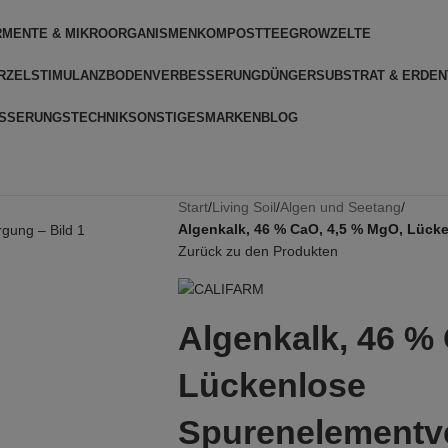
RMENTE & MIKROORGANISMEN
KOMPOSTTEE
GROWZELTE
RZELSTIMULANZ
BODENVERBESSERUNG
DÜNGER
SUBSTRAT & ERDEN
SSERUNGSTECHNIK
SONSTIGES
MARKEN
BLOG
Start
/
Living Soil
/
Algen und Seetang
/
Algenkalk, 46 % CaO, 4,5 % MgO, Lück
Zurück zu den Produkten
Algenkalk, 46 %
Lückenlose
Spurenelementv