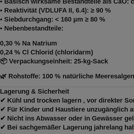
•
Basisch wirksame Bestandteile als CaO: c
•
Reaktivität (VDLUFA II, 6.4): ≥ 90 %
•
Siebdurchgang: < 160 µm ≥ 80 %
•
Nebenbestandteile:
0,30 % Na Natrium
0,24 % Cl Chlorid
(chloridarm)
📦
Verpackungseinheit:
25-kg-Sack
🌿
Rohstoffe:
100 % natürliche Meeresalgen
Lagerung & Sicherheit
✔
Kühl und trocken lagern
, vor direkter S
✔
Für Kinder und Haustiere unzugänglich 
✔
Nicht ins Abwasser oder in Gewässer ge
✔
Bei sachgemäßer Lagerung jahrelang hal