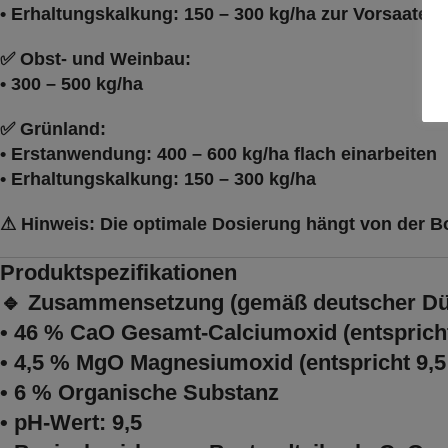
• Erhaltungskalkung:
150 – 300 kg/ha
zur Vorsaatein
✅
Obst- und Weinbau:
•
300 – 500 kg/ha
✅
Grünland:
• Erstanwendung:
400 – 600 kg/ha
flach einarbeiten
• Erhaltungskalkung:
150 – 300 kg/ha
⚠
Hinweis:
Die optimale Dosierung hängt von der B
Produktspezifikationen
🔹
Zusammensetzung (gemäß deutscher Dün
•
46 % CaO Gesamt-Calciumoxid
(entspric
•
4,5 % MgO Magnesiumoxid
(entspricht
9,
•
6 % Organische Substanz
•
pH-Wert: 9,5