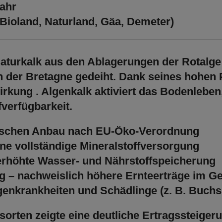
fahr
Bioland, Naturland, Gäa, Demeter)
Naturkalk aus den Ablagerungen der Rotalg
n der Bretagne gedeiht. Dank seines hohe
Wirkung
. Algenkalk aktiviert das Bodenleben,
verfügbarkeit.
ogischen Anbau nach EU-Öko-Verordnung
ine vollständige Mineralstoffversorgung
rhöhte Wasser- und Nährstoffspeicherung
g
– nachweislich höhere Ernteerträge im 
egenkrankheiten und Schädlinge
(z. B. Buch
sorten zeigte eine
deutliche Ertragssteiger