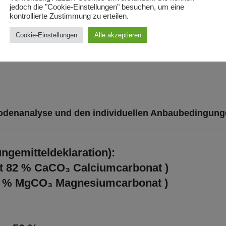
arbeitung
jedoch die "Cookie-Einstellungen" besuchen, um eine
kontrollierte Zustimmung zu erteilen.
Cookie-Einstellungen
Alle akzeptieren
odenanalyse und den individuellen Anbaubedingung
gemitteldeklaration):
ht
82 % CaCO₃ Calciumcarbonat
)
5 % MgCO₃ Magnesiumcarbonat
)