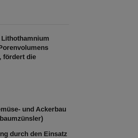
e
Lithothamnium
n Porenvolumens
 fördert die
Gemüse- und Ackerbau
sbaumzünsler)
ung
durch den Einsatz