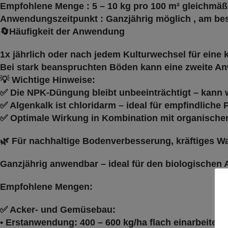
Empfohlene Menge
:
5 – 10 kg pro 100 m²
gleichmäßi
Anwendungszeitpunkt
:
Ganzjährig möglich
, am bes
🔄Häufigkeit
der Anwendung
1x jährlich oder nach jedem Kulturwechsel
für eine 
Bei stark beanspruchten Böden
kann eine zweite An
💡
Wichtige Hinweise:
✅
Die NPK-Düngung bleibt unbeeinträchtigt
– kann 
✅
Algenkalk ist chloridarm
– ideal für empfindliche
✅
Optimale Wirkung in Kombination mit organisch
🌿
Für nachhaltige Bodenverbesserung, kräftiges W
Ganzjährig anwendbar
– ideal für den biologischen 
Empfohlene Mengen:
✅
Acker- und Gemüsebau:
• Erstanwendung:
400 – 600 kg/ha
flach einarbeiten