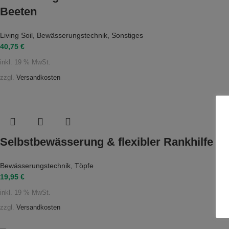
Beeten
Living Soil
,
Bewässerungstechnik
,
Sonstiges
40,75
€
inkl. 19 % MwSt.
zzgl.
Versandkosten
Selbstbewässerung & flexibler Rankhilfe – 
Bewässerungstechnik
,
Töpfe
19,95
€
inkl. 19 % MwSt.
zzgl.
Versandkosten