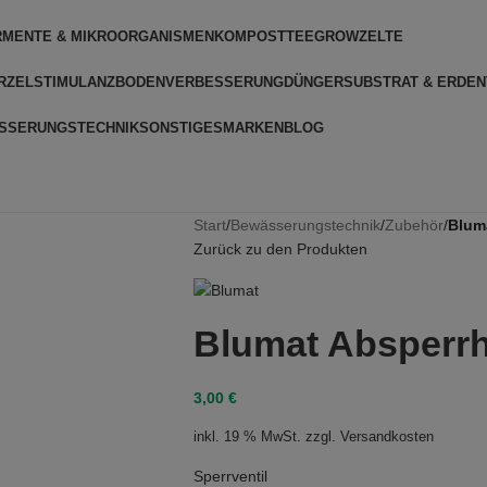
RMENTE & MIKROORGANISMEN
KOMPOSTTEE
GROWZELTE
RZELSTIMULANZ
BODENVERBESSERUNG
DÜNGER
SUBSTRAT & ERDEN
SSERUNGSTECHNIK
SONSTIGES
MARKEN
BLOG
Start
/
Bewässerungstechnik
/
Zubehör
/
Blum
Zurück zu den Produkten
Blumat Absperr
3,00
€
inkl. 19 % MwSt.
zzgl.
Versandkosten
Sperrventil