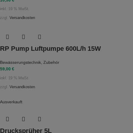
inkl. 19 % MwSt.
zzgl.
Versandkosten
RP Pump Luftpumpe 600L/h 15W
Bewässerungstechnik
,
Zubehör
59,00
€
inkl. 19 % MwSt.
zzgl.
Versandkosten
Ausverkauft
Drucksprüher 5L