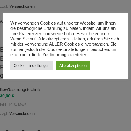
zzgl.
Versandkosten
Ausverkauft
Wir verwenden Cookies auf unserer Website, um Ihnen
die bestmögliche Erfahrung zu bieten, indem wir uns an
Ihre Präferenzen und wiederholten Besuche erinnern.
Wenn Sie auf "Alle akzeptieren" klicken, erklären Sie sich
mit der Verwendung ALLER Cookies einverstanden. Sie
Bewässerungsset
können jedoch die "Cookie-Einstellungen" besuchen, um
eine kontrollierte Zustimmung zu erteilen.
Economy für 20
Cookie-Einstellungen
Alle akzeptieren
Pflanzen, Förderhöhe
0,5 m
Bewässerungstechnik
39,90
€
inkl. 19 % MwSt.
zzgl.
Versandkosten