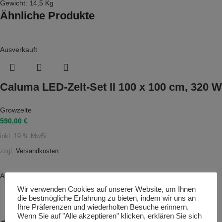
Gewicht: 14,5 Kg
Ähnliche Produkte
Ausverkauft
Caluma LED-Zelt-Set II 100 x 100 cm, 320 W
Growzelte
590,00
€
inkl. 19 % MwSt.
zzgl.
Versandkosten
Ausverkauft
Wir verwenden Cookies auf unserer Website, um Ihnen
die bestmögliche Erfahrung zu bieten, indem wir uns an
Ihre Präferenzen und wiederholten Besuche erinnern.
Wenn Sie auf "Alle akzeptieren" klicken, erklären Sie sich