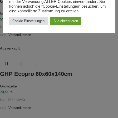
GHP Ecopro 40x40x140cm
mit der Verwendung ALLER Cookies einverstanden. Sie
können jedoch die "Cookie-Einstellungen" besuchen, um
eine kontrollierte Zustimmung zu erteilen.
Growzelte
59,90
€
Cookie-Einstellungen
Alle akzeptieren
inkl. 19 % MwSt.
zzgl.
Versandkosten
Ausverkauft
GHP Ecopro 60x60x140cm
Growzelte
74,90
€
inkl. 19 % MwSt.
zzgl.
Versandkosten