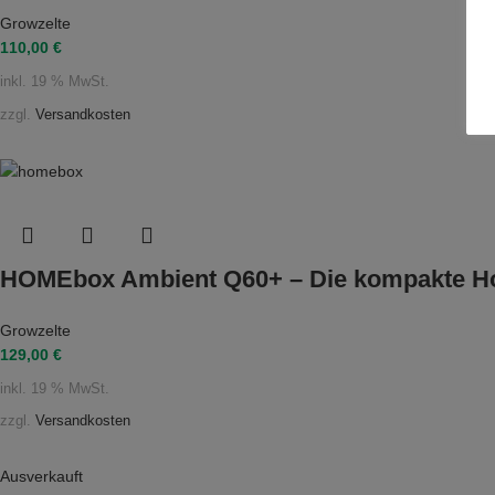
Growzelte
110,00
€
inkl. 19 % MwSt.
zzgl.
Versandkosten
HOMEbox Ambient Q60+ – Die kompakte Ho
Growzelte
129,00
€
inkl. 19 % MwSt.
zzgl.
Versandkosten
Ausverkauft