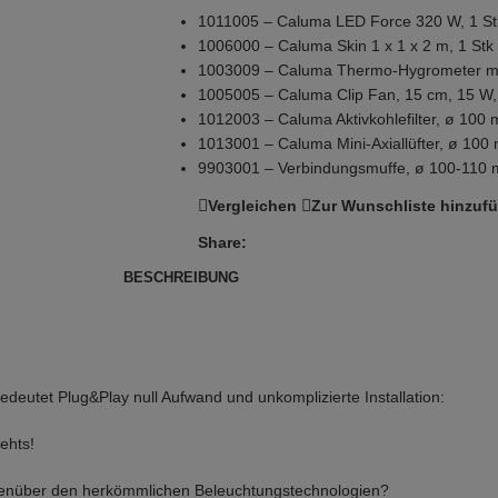
1011005 – Caluma LED Force 320 W, 1 St
1006000 – Caluma Skin 1 x 1 x 2 m, 1 Stk
1003009 – Caluma Thermo-Hygrometer mit
1005005 – Caluma Clip Fan, 15 cm, 15 W,
1012003 – Caluma Aktivkohlefilter, ø 100 
1013001 – Caluma Mini-Axiallüfter, ø 100 
9903001 – Verbindungsmuffe, ø 100-110 
Vergleichen
Zur Wunschliste hinzuf
Share:
BESCHREIBUNG
eutet Plug&Play null Aufwand und unkomplizierte Installation:
ehts!
genüber den herkömmlichen Beleuchtungstechnologien?