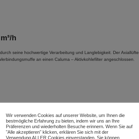
 m³/h
 durch seine hochwertige Verarbeitung und Langlebigkeit. Der Axiallüft
erbindungsmuffe an einen Caluma – Aktivkohlefilter angeschlossen.
Wir verwenden Cookies auf unserer Website, um Ihnen die
bestmögliche Erfahrung zu bieten, indem wir uns an Ihre
Präferenzen und wiederholten Besuche erinnern. Wenn Sie auf
"Alle akzeptieren" klicken, erklären Sie sich mit der
Verwendung ALLER Cookies einverstanden. Sie können