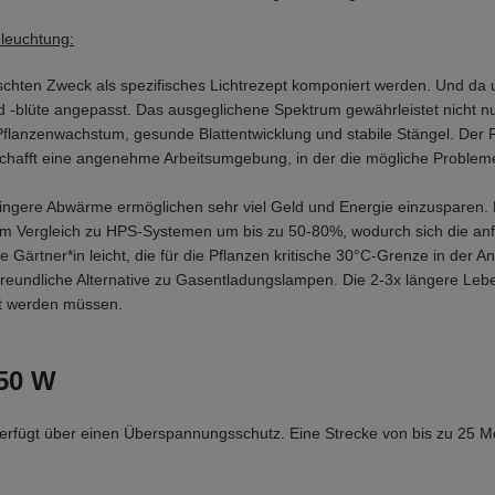
eleuchtung:
ten Zweck als spezifisches Lichtrezept komponiert werden. Und da un
 -blüte angepasst. Das ausgeglichene Spektrum gewährleistet nicht nu
lanzenwachstum, gesunde Blattentwicklung und stabile Stängel. Der 
schafft eine angenehme Arbeitsumgebung, in der die mögliche Probleme
ngere Abwärme ermöglichen sehr viel Geld und Energie einzusparen. D
m Vergleich zu HPS-Systemen um bis zu 50-80%, wodurch sich die anf
e Gärtner*in leicht, die für die Pflanzen kritische 30°C-Grenze in der
freundliche Alternative zu Gasentladungslampen. Die 2-3x längere Leb
elt werden müssen.
250 W
rfügt über einen Überspannungsschutz. Eine Strecke von bis zu 25 Me