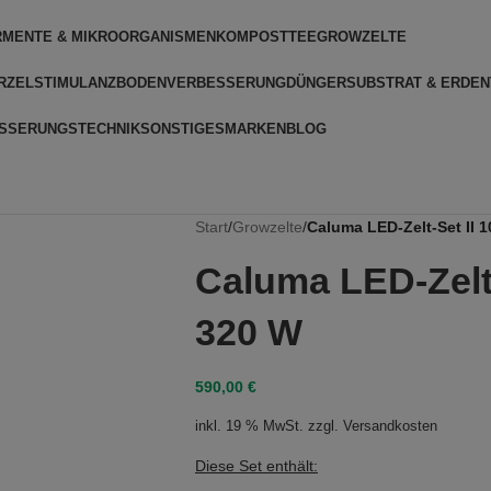
RMENTE & MIKROORGANISMEN
KOMPOSTTEE
GROWZELTE
RZELSTIMULANZ
BODENVERBESSERUNG
DÜNGER
SUBSTRAT & ERDEN
SSERUNGSTECHNIK
SONSTIGES
MARKEN
BLOG
Start
/
Growzelte
/
Caluma LED-Zelt-Set II 1
Caluma LED-Zelt-
320 W
590,00
€
inkl. 19 % MwSt.
zzgl.
Versandkosten
Diese Set enthält: