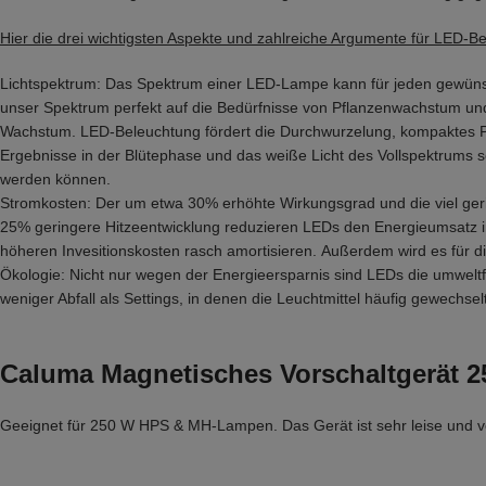
Hier die drei wichtigsten Aspekte und zahlreiche Argumente für LED-B
Lichtspektrum: Das Spektrum einer LED-Lampe kann für jeden gewünsch
unser Spektrum perfekt auf die Bedürfnisse von Pflanzenwachstum und
Wachstum. LED-Beleuchtung fördert die Durchwurzelung, kompaktes Pf
Ergebnisse in der Blütephase und das weiße Licht des Vollspektrums 
werden können.
Stromkosten: Der um etwa 30% erhöhte Wirkungsgrad und die viel geri
25% geringere Hitzeentwicklung reduzieren LEDs den Energieumsatz i
höheren Invesitionskosten rasch amortisieren. Außerdem wird es für di
Ökologie: Nicht nur wegen der Energieersparnis sind LEDs die umwelt
weniger Abfall als Settings, in denen die Leuchtmittel häufig gewechs
Caluma Magnetisches Vorschaltgerät 
Geeignet für 250 W HPS & MH-Lampen. Das Gerät ist sehr leise und ve