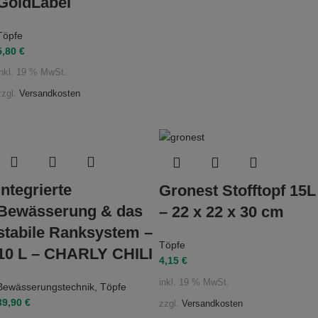
GoldLabel
Töpfe
5,80
€
inkl. 19 % MwSt.
zzgl.
Versandkosten
Integrierte
Gronest Stofftopf 15L
Bewässerung & das
– 22 x 22 x 30 cm
stabile Ranksystem –
Töpfe
10 L – CHARLY CHILI
4,15
€
inkl. 19 % MwSt.
Bewässerungstechnik
,
Töpfe
39,90
€
zzgl.
Versandkosten