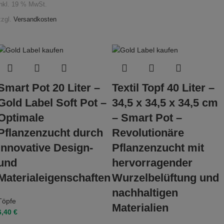
inkl. 19 % MwSt.
zzgl.
Versandkosten
Smart Pot 20 Liter –
Textil Topf 40 Liter –
Gold Label Soft Pot –
34,5 x 34,5 x 34,5 cm
Optimale
– Smart Pot –
Pflanzenzucht durch
Revolutionäre
innovative Design-
Pflanzenzucht mit
und
hervorragender
Materialeigenschaften
Wurzelbelüftung und
nachhaltigen
Töpfe
Materialien
6,40
€