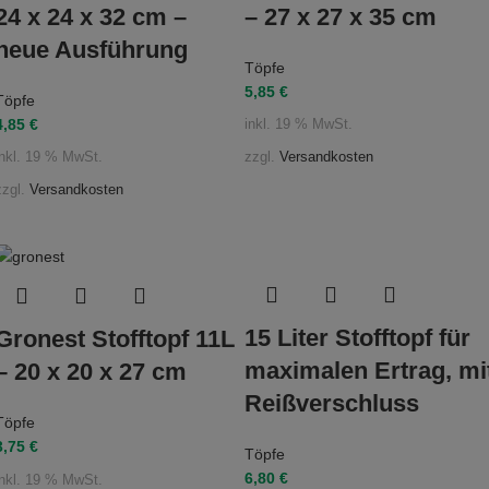
24 x 24 x 32 cm –
– 27 x 27 x 35 cm
neue Ausführung
Töpfe
5,85
€
Töpfe
4,85
€
inkl. 19 % MwSt.
zzgl.
Versandkosten
inkl. 19 % MwSt.
zzgl.
Versandkosten
15 Liter Stofftopf für
Gronest Stofftopf 11L
maximalen Ertrag, mi
– 20 x 20 x 27 cm
Reißverschluss
Töpfe
3,75
€
Töpfe
6,80
€
inkl. 19 % MwSt.