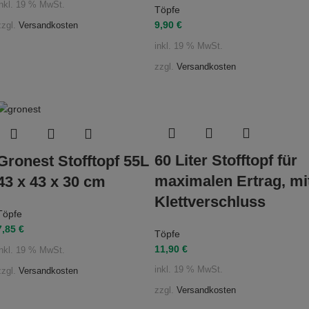
inkl. 19 % MwSt.
Töpfe
9,90
€
zzgl.
Versandkosten
inkl. 19 % MwSt.
zzgl.
Versandkosten
60 Liter Stofftopf für
Gronest Stofftopf 55L
maximalen Ertrag, mi
43 x 43 x 30 cm
Klettverschluss
Töpfe
7,85
€
Töpfe
11,90
€
inkl. 19 % MwSt.
inkl. 19 % MwSt.
zzgl.
Versandkosten
zzgl.
Versandkosten