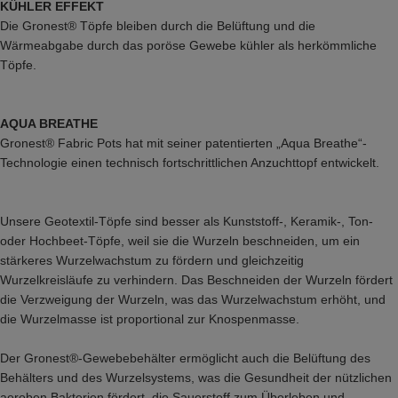
KÜHLER EFFEKT
Die Gronest® Töpfe bleiben durch die Belüftung und die
Wärmeabgabe durch das poröse Gewebe kühler als herkömmliche
Töpfe.
AQUA BREATHE
Gronest® Fabric Pots hat mit seiner patentierten „Aqua Breathe“-
Technologie einen technisch fortschrittlichen Anzuchttopf entwickelt.
Unsere Geotextil-Töpfe sind besser als Kunststoff-, Keramik-, Ton-
oder Hochbeet-Töpfe, weil sie die Wurzeln beschneiden, um ein
stärkeres Wurzelwachstum zu fördern und gleichzeitig
Wurzelkreisläufe zu verhindern. Das Beschneiden der Wurzeln fördert
die Verzweigung der Wurzeln, was das Wurzelwachstum erhöht, und
die Wurzelmasse ist proportional zur Knospenmasse.
Der Gronest®-Gewebebehälter ermöglicht auch die Belüftung des
Behälters und des Wurzelsystems, was die Gesundheit der nützlichen
aeroben Bakterien fördert, die Sauerstoff zum Überleben und