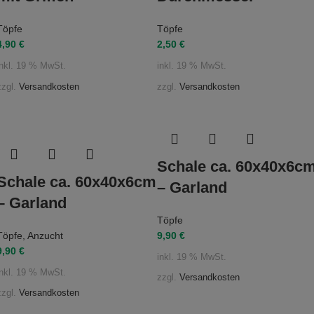
Töpfe
Töpfe
4,90
€
2,50
€
inkl. 19 % MwSt.
inkl. 19 % MwSt.
zzgl.
Versandkosten
zzgl.
Versandkosten
Schale ca. 60x40x6c
Schale ca. 60x40x6cm
– Garland
– Garland
Töpfe
Töpfe
,
Anzucht
9,90
€
9,90
€
inkl. 19 % MwSt.
inkl. 19 % MwSt.
zzgl.
Versandkosten
zzgl.
Versandkosten