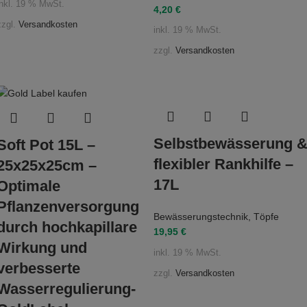
inkl. 19 % MwSt.
4,20
€
zzgl.
Versandkosten
inkl. 19 % MwSt.
zzgl.
Versandkosten
Selbstbewässerung 
Soft Pot 15L –
flexibler Rankhilfe –
25x25x25cm –
17L
Optimale
Pflanzenversorgung
Bewässerungstechnik
,
Töpfe
durch hochkapillare
19,95
€
Wirkung und
inkl. 19 % MwSt.
verbesserte
zzgl.
Versandkosten
Wasserregulierung-