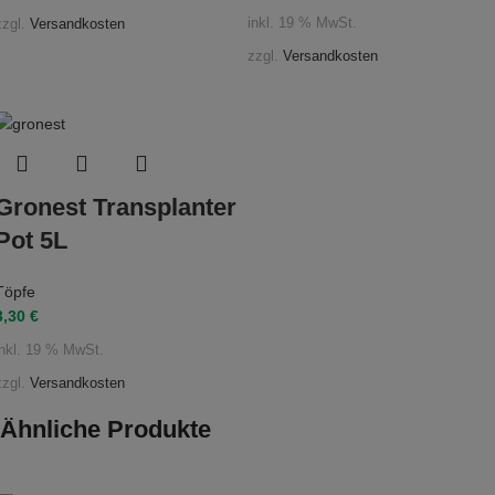
inkl. 19 % MwSt.
zzgl.
Versandkosten
zzgl.
Versandkosten
Gronest Transplanter
Pot 5L
Töpfe
3,30
€
inkl. 19 % MwSt.
zzgl.
Versandkosten
Ähnliche Produkte