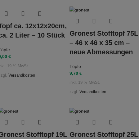
Topf ca. 12x12x20cm,
Gronest Stofftopf 75L
ca. 2 Liter – 10 Stück
– 46 x 46 x 35 cm –
Töpfe
neue Abmessungen
9,00
€
Töpfe
inkl. 19 % MwSt.
9,70
€
zzgl.
Versandkosten
inkl. 19 % MwSt.
zzgl.
Versandkosten
Gronest Stofftopf 19L
Gronest Stofftopf 25L