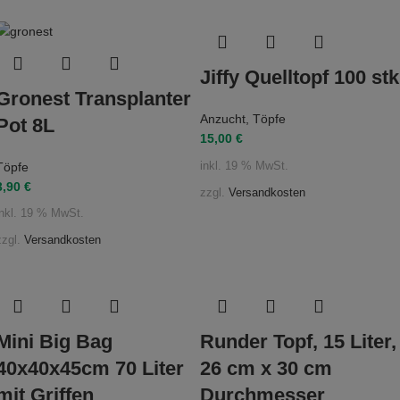
Jiffy Quelltopf 100 stk
Gronest Transplanter
Anzucht
,
Töpfe
Pot 8L
15,00
€
Töpfe
inkl. 19 % MwSt.
3,90
€
zzgl.
Versandkosten
inkl. 19 % MwSt.
zzgl.
Versandkosten
Mini Big Bag
Runder Topf, 15 Liter,
40x40x45cm 70 Liter
26 cm x 30 cm
mit Griffen
Durchmesser