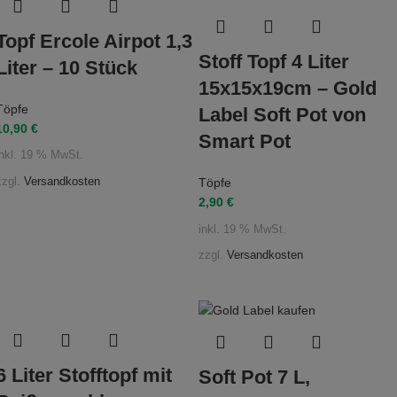
Topf Ercole Airpot 1,3
Stoff Topf 4 Liter
Liter – 10 Stück
15x15x19cm – Gold
Töpfe
Label Soft Pot von
10,90
€
Smart Pot
inkl. 19 % MwSt.
Töpfe
zzgl.
Versandkosten
2,90
€
inkl. 19 % MwSt.
zzgl.
Versandkosten
6 Liter Stofftopf mit
Soft Pot 7 L,