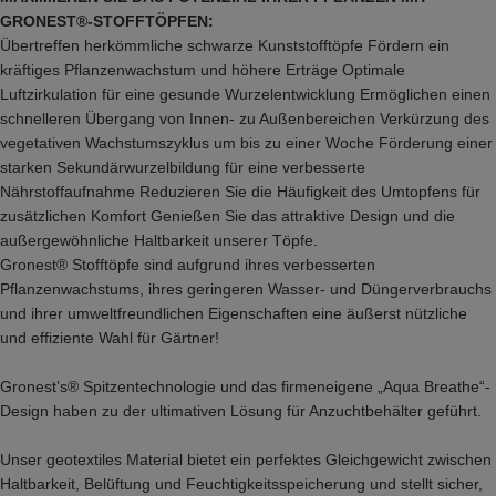
GRONEST®-STOFFTÖPFEN:
Übertreffen herkömmliche schwarze Kunststofftöpfe Fördern ein
kräftiges Pflanzenwachstum und höhere Erträge Optimale
Luftzirkulation für eine gesunde Wurzelentwicklung Ermöglichen einen
schnelleren Übergang von Innen- zu Außenbereichen Verkürzung des
vegetativen Wachstumszyklus um bis zu einer Woche Förderung einer
starken Sekundärwurzelbildung für eine verbesserte
Nährstoffaufnahme Reduzieren Sie die Häufigkeit des Umtopfens für
zusätzlichen Komfort Genießen Sie das attraktive Design und die
außergewöhnliche Haltbarkeit unserer Töpfe.
Gronest® Stofftöpfe sind aufgrund ihres verbesserten
Pflanzenwachstums, ihres geringeren Wasser- und Düngerverbrauchs
und ihrer umweltfreundlichen Eigenschaften eine äußerst nützliche
und effiziente Wahl für Gärtner!
Gronest’s® Spitzentechnologie und das firmeneigene „Aqua Breathe“-
Design haben zu der ultimativen Lösung für Anzuchtbehälter geführt.
Unser geotextiles Material bietet ein perfektes Gleichgewicht zwischen
Haltbarkeit, Belüftung und Feuchtigkeitsspeicherung und stellt sicher,