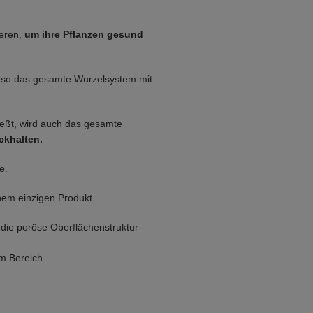
ieren,
um ihre Pflanzen gesund
 so das gesamte Wurzelsystem mit
ießt, wird auch das gesamte
ckhalten.
e.
nem einzigen Produkt.
 die poröse Oberflächenstruktur
im Bereich