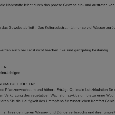
a die Nährstoffe leicht durch das poröse Gewebe ein- und austreten kö
das Gewebe abfließt. Das Kultursubstrat hält nur so viel Wasser zurü
werden auch bei Frost nicht brechen. Sie sind ganzjährig beständig.
FEN
inträchtigen.
EST®-STOFFTÖPFEN:
iges Pflanzenwachstum und höhere Erträge Optimale Luftzirkulation fü
en Verkürzung des vegetativen Wachstumszyklus um bis zu einer Woch
eren Sie die Häufigkeit des Umtopfens für zusätzlichen Komfort Genie
ums, ihres geringeren Wasser- und Düngerverbrauchs und ihrer umwelt