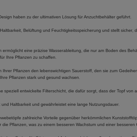
esign haben zu der ultimativen Lösung für Anzuchtbehälter geführt.
Haltbarkeit, Belüftung und Feuchtigkeitsspeicherung und stellt sicher, 
ermöglicht eine präzise Wasserableitung, die nur am Boden des Behält
ür Ihre Pflanzen zu schaffen.
n Ihrer Pflanzen den lebenswichtigen Sauerstoff, den sie zum Gedeihe
s Ihre Pflanzen stark und gesund wachsen.
eziell entwickelte Filterschicht, die dafür sorgt, dass der Topf von au
t und Haltbarkeit und gewährleistet eine lange Nutzungsdauer.
webetöpfe zahlreiche Vorteile gegenüber herkömmlichen Kunststofftöpf
für die Pflanzen, was zu einem besseren Wachstum und einer besseren 