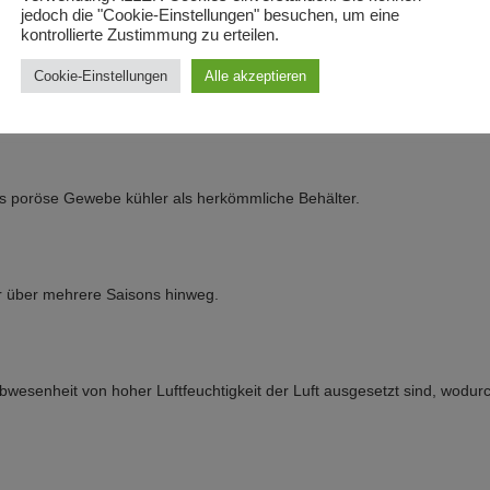
 Eigenschaften wie Polyesterfasern hat, z. B. ungiftig, lebensmittelech
jedoch die "Cookie-Einstellungen" besuchen, um eine
kontrollierte Zustimmung zu erteilen.
Cookie-Einstellungen
Alle akzeptieren
u einem gesunden Wurzelsystem und einer kräftigeren Pflanze führt.
as poröse Gewebe kühler als herkömmliche Behälter.
r über mehrere Saisons hinweg.
Abwesenheit von hoher Luftfeuchtigkeit der Luft ausgesetzt sind, wodur