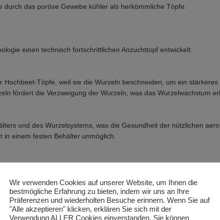
e durch das poröse Gewebe kühler als herkömmliche Töpfe.
logie einen technisch fortschrittlichen Anzuchttopf entwickelt.
der Hochbeet-Töpfe, weil sie die Wurzeln beschneiden, um ein stärker
rzeln fördert die Verzweigung der Wurzeln, was das Wurzelwachstum er
ters und des Wurzelsystems, was die Gesundheit der nützlichen aerob
 in einem festen Behälter unmöglich.
 die für Produkte wie Stofftöpfe, T-Shirts, Mützen, Handschuhe, Pullo
Wir verwenden Cookies auf unserer Website, um Ihnen die
bestmögliche Erfahrung zu bieten, indem wir uns an Ihre
Präferenzen und wiederholten Besuche erinnern. Wenn Sie auf
"Alle akzeptieren" klicken, erklären Sie sich mit der
Verwendung ALLER Cookies einverstanden. Sie können