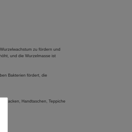
es Wurzelwachstum zu fördern und
höht, und die Wurzelmasse ist
en Bakterien fördert, die
ver, Jacken, Handtaschen, Teppiche