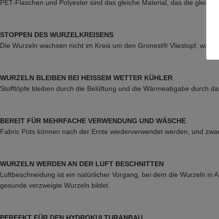
PET-Flaschen und Polyester sind das gleiche Material, das die gleichen
STOPPEN DES WURZELKREISENS
Die Wurzeln wachsen nicht im Kreis um den Gronest® Vliestopf, was z
WURZELN BLEIBEN BEI HEISSEM WETTER KÜHLER
Stofftöpfe bleiben durch die Belüftung und die Wärmeabgabe durch d
BEREIT FÜR MEHRFACHE VERWENDUNG UND WÄSCHE
Fabric Pots können nach der Ernte wiederverwendet werden, und zwa
WURZELN WERDEN AN DER LUFT BESCHNITTEN
Luftbeschneidung ist ein natürlicher Vorgang, bei dem die Wurzeln in 
gesunde verzweigte Wurzeln bildet.
PERFEKT FÜR DEN HYDROKULTURANBAU