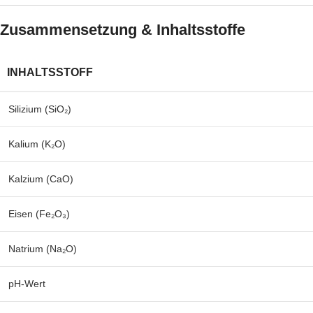
Zusammensetzung & Inhaltsstoffe
INHALTSSTOFF
Silizium (SiO₂)
Kalium (K₂O)
Kalzium (CaO)
Eisen (Fe₂O₃)
Natrium (Na₂O)
pH-Wert