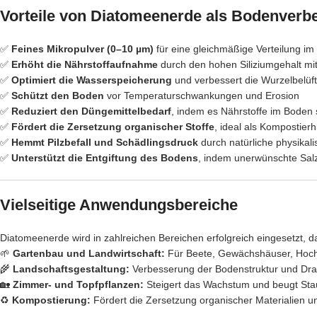
Vorteile von Diatomeenerde als Bodenverb
✅
Feines Mikropulver (0–10 µm)
für eine gleichmäßige Verteilung i
✅
Erhöht die Nährstoffaufnahme
durch den hohen Siliziumgehalt m
✅
Optimiert die Wasserspeicherung
und verbessert die Wurzelbelüf
✅
Schützt den Boden
vor Temperaturschwankungen und Erosion
✅
Reduziert den Düngemittelbedarf
, indem es Nährstoffe im Boden 
✅
Fördert die Zersetzung organischer Stoffe
, ideal als Kompostierhi
✅
Hemmt Pilzbefall und Schädlingsdruck
durch natürliche physikali
✅
Unterstützt die Entgiftung des Bodens
, indem unerwünschte Sal
Vielseitige Anwendungsbereiche
Diatomeenerde wird in zahlreichen Bereichen erfolgreich eingesetzt, d
🌱
Gartenbau und Landwirtschaft:
Für Beete, Gewächshäuser, Hochb
🌾
Landschaftsgestaltung:
Verbesserung der Bodenstruktur und Dra
🏡
Zimmer- und Topfpflanzen:
Steigert das Wachstum und beugt Sta
♻
Kompostierung:
Fördert die Zersetzung organischer Materialien u