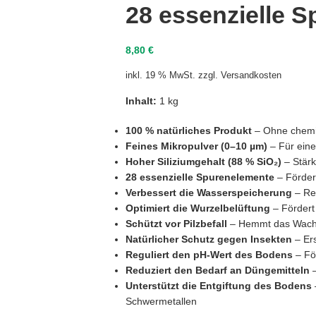
28 essenzielle 
8,80
€
inkl. 19 % MwSt.
zzgl.
Versandkosten
Inhalt:
1 kg
100 % natürliches Produkt
– Ohne chemis
Feines Mikropulver (0–10 µm)
– Für eine
Hoher Siliziumgehalt (88 % SiO₂)
– Stärk
28 essenzielle Spurenelemente
– Förder
Verbessert die Wasserspeicherung
– Red
Optimiert die Wurzelbelüftung
– Fördert
Schützt vor Pilzbefall
– Hemmt das Wachst
Natürlicher Schutz gegen Insekten
– Er
Reguliert den pH-Wert des Bodens
– Fö
Reduziert den Bedarf an Düngemitteln
–
Unterstützt die Entgiftung des Bodens
Schwermetallen