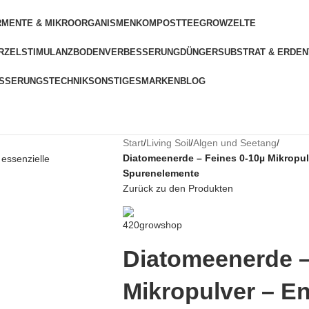
RMENTE & MIKROORGANISMEN
KOMPOSTTEE
GROWZELTE
RZELSTIMULANZ
BODENVERBESSERUNG
DÜNGER
SUBSTRAT & ERDEN
SSERUNGSTECHNIK
SONSTIGES
MARKEN
BLOG
Start
/
Living Soil
/
Algen und Seetang
/
Diatomeenerde – Feines 0-10µ Mikropulv
Spurenelemente
Zurück zu den Produkten
Diatomeenerde –
Mikropulver – En