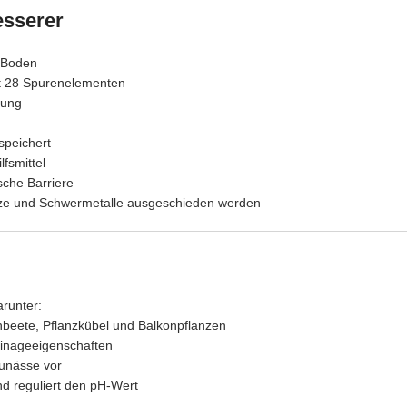
esserer
m Boden
it 28 Spurenelementen
tung
speichert
lfsmittel
sche Barriere
ze und Schwermetalle ausgeschieden werden
arunter:
eete, Pflanzkübel und Balkonpflanzen
inageeigenschaften
unässe vor
nd reguliert den pH-Wert