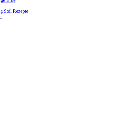
ige Erde
ng Soil Rezepte
k