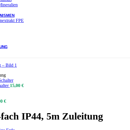
ineralien
NISMEN
enextrakt FPE
TUNG
ung
halter
15,00
€
00
€
-fach IP44, 5m Zuleitung