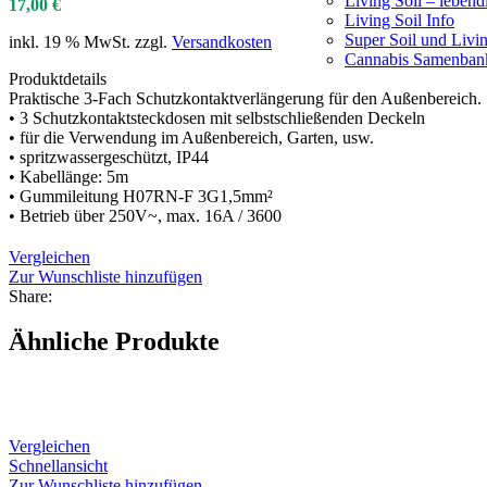
Living Soil – lebend
17,00
€
Living Soil Info
Super Soil und Livi
inkl. 19 % MwSt.
zzgl.
Versandkosten
Cannabis Samenban
Produktdetails
Praktische 3-Fach Schutzkontaktverlängerung für den Außenbereich.
• 3 Schutzkontaktsteckdosen mit selbstschließenden Deckeln
• für die Verwendung im Außenbereich, Garten, usw.
• spritzwassergeschützt, IP44
• Kabellänge: 5m
• Gummileitung H07RN-F 3G1,5mm²
• Betrieb über 250V~, max. 16A / 3600
Vergleichen
Zur Wunschliste hinzufügen
Share:
Ähnliche Produkte
Vergleichen
Schnellansicht
Zur Wunschliste hinzufügen