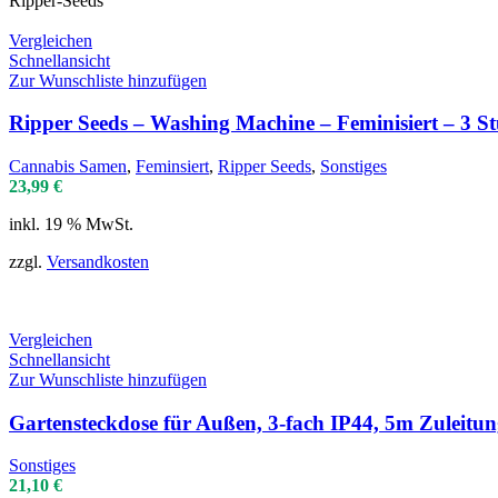
Ripper-Seeds
Vergleichen
Schnellansicht
Zur Wunschliste hinzufügen
Ripper Seeds – Washing Machine – Feminisiert – 3 S
Cannabis Samen
,
Feminsiert
,
Ripper Seeds
,
Sonstiges
23,99
€
inkl. 19 % MwSt.
zzgl.
Versandkosten
Vergleichen
Schnellansicht
Zur Wunschliste hinzufügen
Gartensteckdose für Außen, 3-fach IP44, 5m Zuleitu
Sonstiges
21,10
€