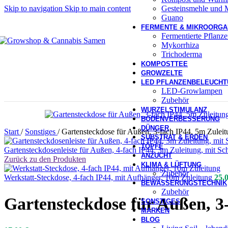
Gesteinsmehle und M
Skip to navigation
Skip to main content
Guano
FERMENTE & MIKROORGA
Fermentierte Pflanz
Mykorrhiza
Trichoderma
KOMPOSTTEE
GROWZELTE
LED PFLANZENBELEUCH
LED-Growlampen
Zubehör
WURZELSTIMULANZ
BODENVERBESSERUNG
DÜNGER
Start
/
Sonstiges
/
Gartensteckdose für Außen, 3-fach IP44, 5m Zuleit
SUBSTRAT & ERDEN
TÖPFE
Gartensteckdosenleiste für Außen, 4-fach IP44, 3m Zuleitung, mit Sc
ANZUCHT
Zurück zu den Produkten
KLIMA & LÜFTUNG
Zubehör
Werkstatt-Steckdose, 4-fach IP44, mit Aufhänger, 10m Zuleitung
25,
BEWÄSSERUNGSTECHNIK
Zubehör
Gartensteckdose für Außen, 3
SONSTIGES
MARKEN
BLOG