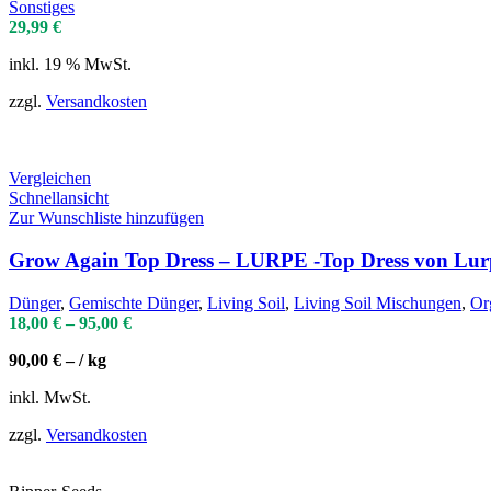
Sonstiges
29,99
€
inkl. 19 % MwSt.
zzgl.
Versandkosten
Vergleichen
Schnellansicht
Zur Wunschliste hinzufügen
Grow Again Top Dress – LURPE -Top Dress von Lurp
Dünger
,
Gemischte Dünger
,
Living Soil
,
Living Soil Mischungen
,
Or
18,00
€
–
95,00
€
90,00
€
– /
kg
inkl. MwSt.
zzgl.
Versandkosten