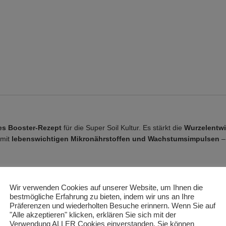
es Booster-Rezept
für die Super Soil Kultur. Es stärkt die
Wurzelentwi
 mit
lebenswichtigen Mikronährstoffen und Wachstumsimpulsen
– 
Wir verwenden Cookies auf unserer Website, um Ihnen die
bestmögliche Erfahrung zu bieten, indem wir uns an Ihre
Präferenzen und wiederholten Besuche erinnern. Wenn Sie auf
"Alle akzeptieren" klicken, erklären Sie sich mit der
insmehl –
Freeflow Extr
Verwendung ALLER Cookies einverstanden. Sie können