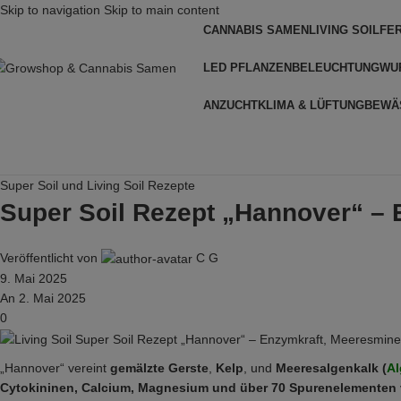
Skip to navigation
Skip to main content
CANNABIS SAMEN
LIVING SOIL
FE
LED PFLANZENBELEUCHTUNG
WU
ANZUCHT
KLIMA & LÜFTUNG
BEWÄ
Super Soil und Living Soil Rezepte
Super Soil Rezept „Hannover“ – 
Veröffentlicht von
C G
9. Mai 2025
An 2. Mai 2025
0
„Hannover“ vereint
gemälzte Gerste
,
Kelp
, und
Meeresalgenkalk (
Al
Cytokininen, Calcium, Magnesium und über 70 Spurenelementen