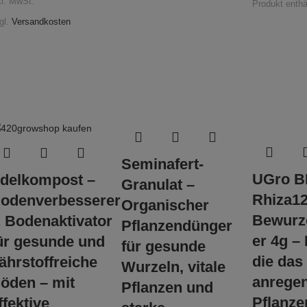
kl. MwSt.
Produkt enthä
gl.
Versandkosten
Seminafert-
UGro B
delkompost –
Granulat –
Rhiza1
odenverbesserer
Organischer
Bewurz
 Bodenaktivator
Pflanzendünger
er 4g –
ür gesunde und
für gesunde
die da
ährstoffreiche
Wurzeln, vitale
anregen
öden – mit
Pflanzen und
Pflanz
ffektive