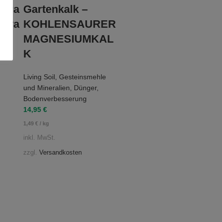
gera
Gartenkalk –
nova
KOHLENSAURER
MAGNESIUMKAL
K
Living Soil
,
Gesteinsmehle
und Mineralien
,
Dünger
,
Bodenverbesserung
14,95
€
1,49
€
/
kg
inkl. MwSt.
zzgl.
Versandkosten