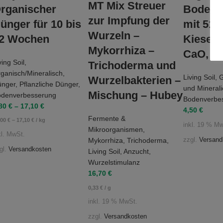
MT Mix Streuer
rganischer
Bodenhi
zur Impfung der
ünger für 10 bis
mit 51 
Wurzeln –
2 Wochen
Kiesels
Mykorrhiza –
CaO, 7,
ving Soil
,
Trichoderma und
ganisch/Mineralisch
,
Living Soil
,
G
Wurzelbakterien –
ünger
,
Pflanzliche Dünger
,
und Mineral
Mischung – Hubey
odenverbesserung
Bodenverbe
,80
€
–
17,10
€
4,50
€
Fermente &
,00
€
–
17,10
€
/
kg
inkl. 19 % M
Mikroorganismen
,
kl. MwSt.
Mykorrhiza
,
Trichoderma
,
zzgl.
Versand
gl.
Versandkosten
Living Soil
,
Anzucht
,
Wurzelstimulanz
16,70
€
0,33
€
/
g
inkl. 19 % MwSt.
zzgl.
Versandkosten