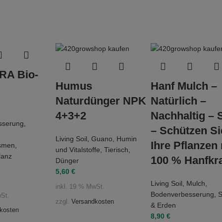
A Bio-
Humus
Hanf Mulch –
Naturdünger NPK
Natürlich –
4+3+2
Nachhaltig – 
sserung
,
– Schützen Si
Living Soil
,
Guano
,
Humin
Ihre Pflanzen 
ismen
,
und Vitalstoffe
,
Tierisch
,
lanz
100 % Hanfkra
Dünger
5,60
€
Living Soil
,
Mulch
,
inkl. 19 % MwSt.
Bodenverbesserung
,
S
wSt.
zzgl.
Versandkosten
& Erden
kosten
8,90
€