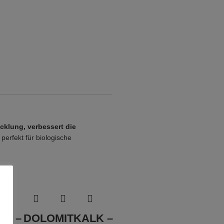
cklung, verbessert die
perfekt für biologische
akt –
DOLOMITKALK –