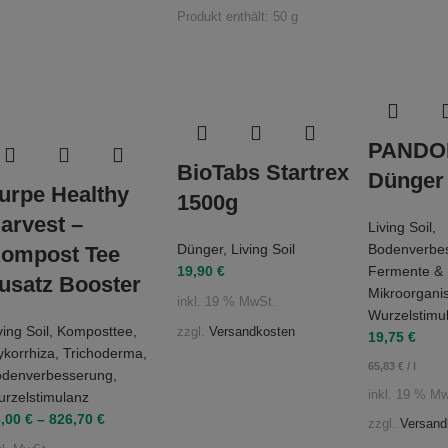
Produkt enthält: 50
g
PANDOR
BioTabs Startrex
Dünger
urpe Healthy
1500g
arvest –
Living Soil
,
Dünger
,
Living Soil
Bodenverbe
ompost Tee
19,90
€
Fermente &
usatz Booster
Mikroorgan
inkl. 19 % MwSt.
Wurzelstimu
ving Soil
,
Komposttee
,
zzgl.
Versandkosten
19,75
€
korrhiza
,
Trichoderma
,
65,83
€
/
l
odenverbesserung
,
inkl. 19 % M
rzelstimulanz
8,00
€
–
826,70
€
zzgl.
Versand