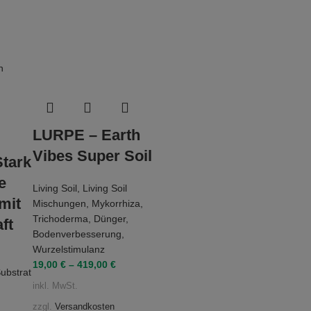
LURPE – Earth
Vibes Super Soil
Stark
e
Living Soil
,
Living Soil
mit
Mischungen
,
Mykorrhiza
,
Trichoderma
,
Dünger
,
ft
Bodenverbesserung
,
Wurzelstimulanz
19,00
€
–
419,00
€
ubstrat
inkl. MwSt.
zzgl.
Versandkosten