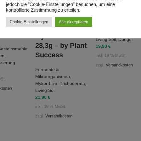
jedoch die "Cookie-Einstellungen" besuchen, um eine
lfsstoff
Yucca schide
kontrollierte Zustimmung zu erteilen.
%
Extrakt – Bio
Great White
Cookie-Einstellungen
Alle akzeptieren
äure, 6,2 %
– 250 ml
Premium
2 % Eisen
Mycorrhizae® –
Living Soil
,
Dünger
28,3g – by Plant
19,90
€
esteinsmehle
Success
ien
,
inkl. 19 % MwSt.
sserung
zzgl.
Versandkosten
Fermente &
Mikroorganismen
,
wSt.
Mykorrhiza
,
Trichoderma
,
kosten
Living Soil
21,90
€
inkl. 19 % MwSt.
zzgl.
Versandkosten