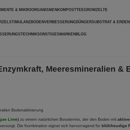
RMENTE & MIKROORGANISMEN
KOMPOSTTEE
GROWZELTE
RZELSTIMULANZ
BODENVERBESSERUNG
DÜNGER
SUBSTRAT & ERDEN
SSERUNGSTECHNIK
SONSTIGES
MARKEN
BLOG
Enzymkraft, Meeresmineralien & 
gae Lime
)
zu einem natürlichen Boostermix, der den Boden mit
aktiv
versorgt. Die Kombination eignet sich hervorragend für
blühfreudige 