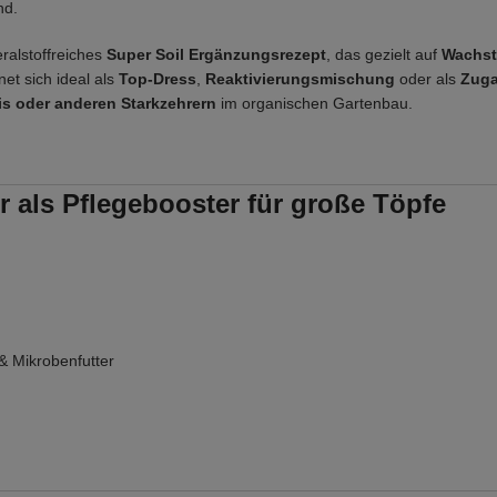
nd.
eralstoffreiches
Super Soil Ergänzungsrezept
, das gezielt auf
Wachst
net sich ideal als
Top-Dress
,
Reaktivierungsmischung
oder als
Zuga
is oder anderen Starkzehrern
im organischen Gartenbau.
r als Pflegebooster für große Töpfe
& Mikrobenfutter