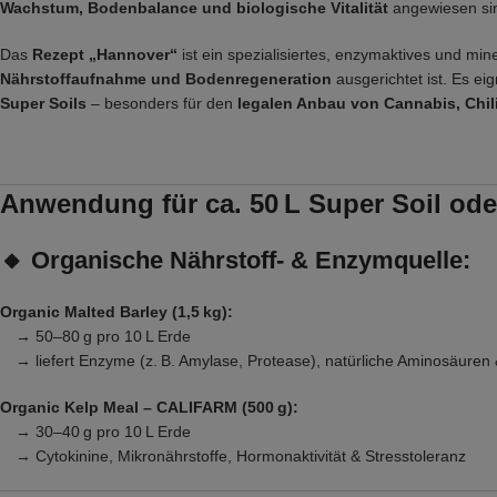
Wachstum, Bodenbalance und biologische Vitalität
angewiesen si
Das
Rezept „Hannover“
ist ein spezialisiertes, enzymaktives und min
Nährstoffaufnahme und Bodenregeneration
ausgerichtet ist. Es eig
Super Soils
– besonders für den
legalen Anbau von Cannabis, Chil
Anwendung für ca. 50 L Super Soil ode
🔸
Organische Nährstoff- & Enzymquelle:
Organic Malted Barley (1,5 kg):
→ 50–80 g pro 10 L Erde
→ liefert Enzyme (z. B. Amylase, Protease), natürliche Aminosäuren 
Organic Kelp Meal – CALIFARM (500 g):
→ 30–40 g pro 10 L Erde
→ Cytokinine, Mikronährstoffe, Hormonaktivität & Stresstoleranz