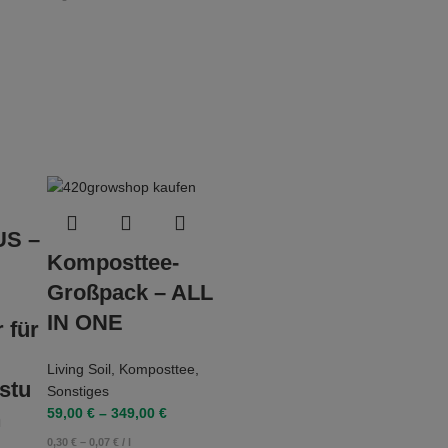
US –
Komposttee-
Großpack – ALL
IN ONE
 für
Living Soil
,
Komposttee
,
stu
Sonstiges
59,00
€
–
349,00
€
n
0,30
€
–
0,07
€
/
l