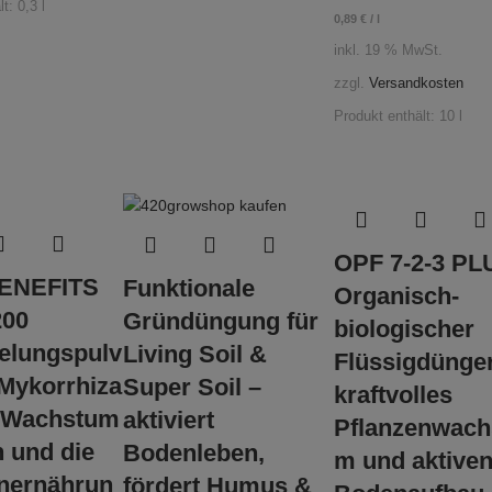
lt: 0,3
l
0,89
€
/
l
inkl. 19 % MwSt.
zzgl.
Versandkosten
Produkt enthält: 10
l
OPF 7-2-3 PL
ENEFITS
Funktionale
Organisch-
200
Gründüngung für
biologischer
elungspulv
Living Soil &
Flüssigdünger
 Mykorrhiza
Super Soil –
kraftvolles
s Wachstum
aktiviert
Pflanzenwach
 und die
Bodenleben,
m und aktive
enernährun
fördert Humus &