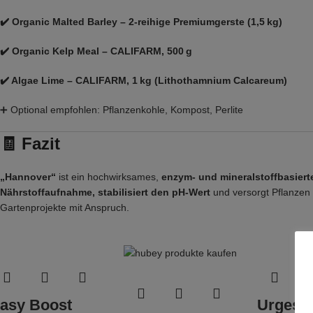
✔️
Organic Malted Barley
– 2-reihige Premiumgerste (1,5 kg)
✔️ Organic Kelp Meal – CALIFARM, 500 g
✔️ Algae Lime – CALIFARM, 1 kg (Lithothamnium Calcareum)
➕ Optional empfohlen: Pflanzenkohle, Kompost, Perlite
🧾 Fazit
„Hannover“
ist ein hochwirksames,
enzym- und mineralstoffbasiert
Nährstoffaufnahme, stabilisiert den pH-Wert
und versorgt Pflanzen
Gartenprojekte mit Anspruch.
asy Boost
Urgeste