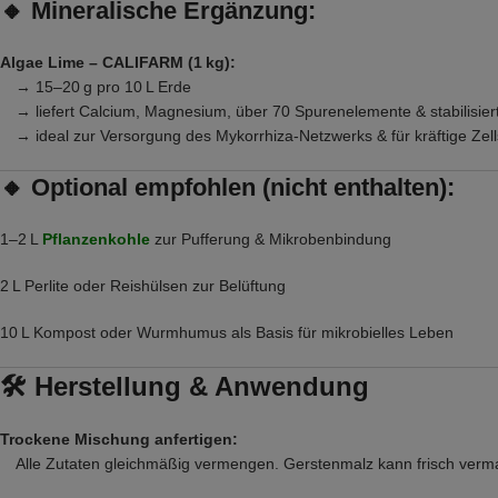
🔸
Mineralische Ergänzung:
Algae Lime – CALIFARM (1 kg):
→ 15–20 g pro 10 L Erde
→ liefert Calcium, Magnesium, über 70 Spurenelemente & stabilisier
→ ideal zur Versorgung des Mykorrhiza-Netzwerks & für kräftige Zell
🔸
Optional empfohlen (nicht enthalten):
1–2 L
Pflanzenkohle
zur Pufferung & Mikrobenbindung
2 L Perlite oder Reishülsen zur Belüftung
10 L Kompost oder Wurmhumus als Basis für mikrobielles Leben
🛠 Herstellung & Anwendung
Trockene Mischung anfertigen:
Alle Zutaten gleichmäßig vermengen. Gerstenmalz kann frisch vermah