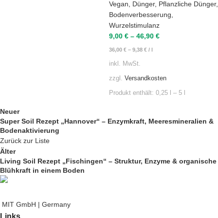
Vegan
,
Dünger
,
Pflanzliche Dünger
,
Bodenverbesserung
,
Wurzelstimulanz
9,00
€
–
46,90
€
36,00
€
–
9,38
€
/
l
inkl. MwSt.
zzgl.
Versandkosten
Produkt enthält: 0,25
l
– 5
l
Neuer
Super Soil Rezept „Hannover“ – Enzymkraft, Meeresmineralien &
Bodenaktivierung
Zurück zur Liste
Älter
Living Soil Rezept „Fischingen“ – Struktur, Enzyme & organische
Blühkraft in einem Boden
MIT GmbH | Germany
Links