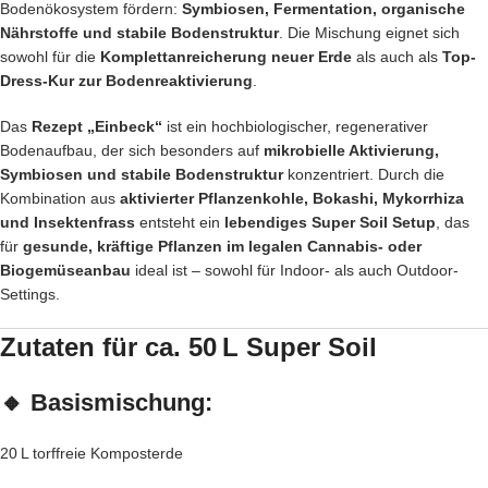
Bodenökosystem fördern:
Symbiosen, Fermentation, organische
Nährstoffe und stabile Bodenstruktur
. Die Mischung eignet sich
sowohl für die
Komplettanreicherung neuer Erde
als auch als
Top-
Dress-Kur zur Bodenreaktivierung
.
Das
Rezept „Einbeck“
ist ein hochbiologischer, regenerativer
Bodenaufbau, der sich besonders auf
mikrobielle Aktivierung,
Symbiosen und stabile Bodenstruktur
konzentriert. Durch die
Kombination aus
aktivierter Pflanzenkohle, Bokashi, Mykorrhiza
und Insektenfrass
entsteht ein
lebendiges Super Soil Setup
, das
für
gesunde, kräftige Pflanzen im legalen Cannabis- oder
Biogemüseanbau
ideal ist – sowohl für Indoor- als auch Outdoor-
Settings.
Zutaten für ca. 50 L Super Soil
🔸
Basismischung:
20 L torffreie Komposterde