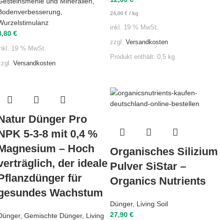
Gesteinsmehle und Mineralien
,
Bodenverbesserung
,
24,00
€
/
kg
Wurzelstimulanz
inkl. 19 % MwSt.
8,80
€
zzgl.
Versandkosten
inkl. 19 % MwSt.
Produkt enthält: 0,5
kg
zzgl.
Versandkosten
Natur Dünger Pro
NPK 5-3-8 mit 0,4 %
Magnesium – Hoch
Organisches Silizium
verträglich, der ideale
Pulver SiStar –
Pflanzdünger für
Organics Nutrients
gesundes Wachstum
Dünger
,
Living Soil
27,90
€
Dünger
,
Gemischte Dünger
,
Living