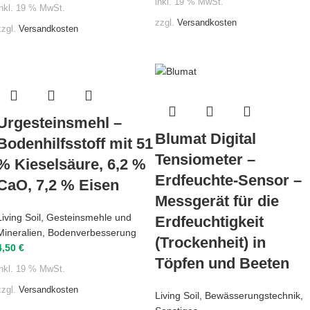
inkl. 19 % MwSt.
inkl. 19 % MwSt.
zzgl.
Versandkosten
zzgl.
Versandkosten
Urgesteinsmehl –
Blumat Digital
Bodenhilfsstoff mit 51
Tensiometer –
% Kieselsäure, 6,2 %
Erdfeuchte-Sensor –
CaO, 7,2 % Eisen
Messgerät für die
Living Soil
,
Gesteinsmehle und
Erdfeuchtigkeit
Mineralien
,
Bodenverbesserung
(Trockenheit) in
4,50
€
Töpfen und Beeten
inkl. 19 % MwSt.
zzgl.
Versandkosten
Living Soil
,
Bewässerungstechnik
,