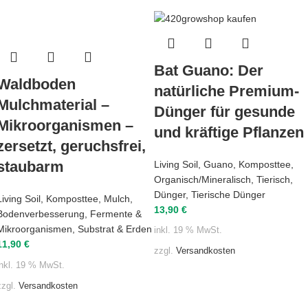
Bat Guano: Der
Waldboden
natürliche Premium-
Mulchmaterial –
Dünger für gesunde
Mikroorganismen –
und kräftige Pflanzen
zersetzt, geruchsfrei,
staubarm
Living Soil
,
Guano
,
Komposttee
,
Organisch/Mineralisch
,
Tierisch
,
Dünger
,
Tierische Dünger
Living Soil
,
Komposttee
,
Mulch
,
13,90
€
Bodenverbesserung
,
Fermente &
Mikroorganismen
,
Substrat & Erden
inkl. 19 % MwSt.
11,90
€
zzgl.
Versandkosten
inkl. 19 % MwSt.
zzgl.
Versandkosten