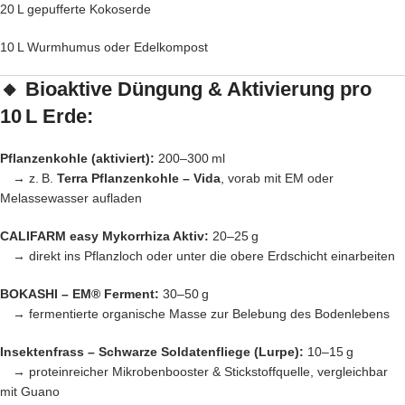
20 L gepufferte Kokoserde
10 L Wurmhumus oder Edelkompost
🔸
Bioaktive Düngung & Aktivierung pro
10 L Erde:
Pflanzenkohle (aktiviert):
200–300 ml
→ z. B.
Terra Pflanzenkohle – Vida
, vorab mit EM oder
Melassewasser aufladen
CALIFARM easy Mykorrhiza Aktiv:
20–25 g
→ direkt ins Pflanzloch oder unter die obere Erdschicht einarbeiten
BOKASHI – EM® Ferment:
30–50 g
→ fermentierte organische Masse zur Belebung des Bodenlebens
Insektenfrass – Schwarze Soldatenfliege (Lurpe):
10–15 g
→ proteinreicher Mikrobenbooster & Stickstoffquelle, vergleichbar
mit Guano