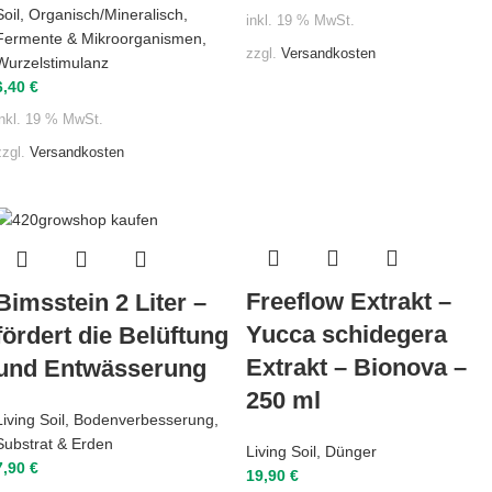
Soil
,
Organisch/Mineralisch
,
inkl. 19 % MwSt.
Fermente & Mikroorganismen
,
zzgl.
Versandkosten
Wurzelstimulanz
6,40
€
inkl. 19 % MwSt.
zzgl.
Versandkosten
Freeflow Extrakt –
Bimsstein 2 Liter –
Yucca schidegera
fördert die Belüftung
Extrakt – Bionova –
und Entwässerung
250 ml
Living Soil
,
Bodenverbesserung
,
Substrat & Erden
Living Soil
,
Dünger
7,90
€
19,90
€