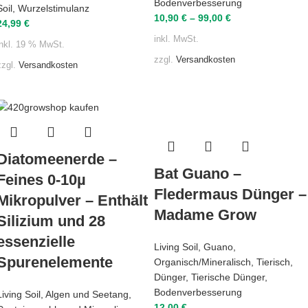
Bodenverbesserung
Soil
,
Wurzelstimulanz
10,90
€
–
99,00
€
24,99
€
inkl. MwSt.
inkl. 19 % MwSt.
zzgl.
Versandkosten
zzgl.
Versandkosten
Diatomeenerde –
Bat Guano –
Feines 0-10µ
Fledermaus Dünger –
Mikropulver – Enthält
Madame Grow
Silizium und 28
essenzielle
Living Soil
,
Guano
,
Spurenelemente
Organisch/Mineralisch
,
Tierisch
,
Dünger
,
Tierische Dünger
,
Bodenverbesserung
Living Soil
,
Algen und Seetang
,
12,00
€