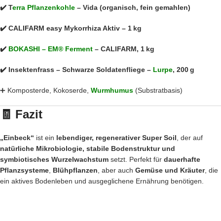
✔️
T
erra Pflanzenkohle
– Vida (organisch, fein gemahlen)
✔️ CALIFARM easy Mykorrhiza Aktiv – 1 kg
✔️
BOKASHI – EM® Ferment
– CALIFARM, 1 kg
✔️ Insektenfrass – Schwarze Soldatenfliege –
Lurpe
, 200 g
➕ Komposterde, Kokoserde,
Wurmhumus
(Substratbasis)
🧾 Fazit
„Einbeck“
ist ein
lebendiger, regenerativer Super Soil
, der auf
natürliche Mikrobiologie, stabile Bodenstruktur und
symbiotisches Wurzelwachstum
setzt. Perfekt für
dauerhafte
Pflanzsysteme
,
Blühpflanzen
, aber auch
Gemüse und Kräuter
, die
ein aktives Bodenleben und ausgeglichene Ernährung benötigen.