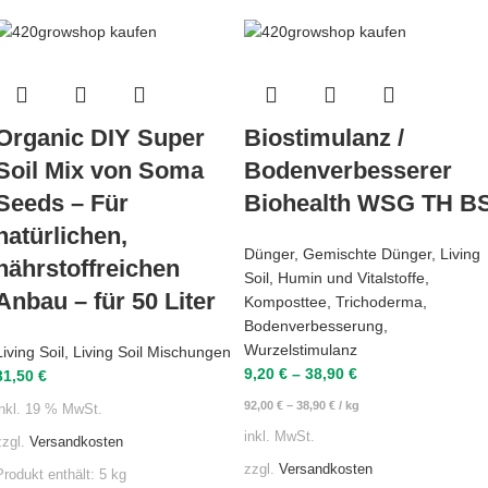
Organic DIY Super
Biostimulanz /
Soil Mix von Soma
Bodenverbesserer
Seeds – Für
Biohealth WSG TH B
natürlichen,
Dünger
,
Gemischte Dünger
,
Living
nährstoffreichen
Soil
,
Humin und Vitalstoffe
,
Anbau – für 50 Liter
Komposttee
,
Trichoderma
,
Bodenverbesserung
,
Wurzelstimulanz
Living Soil
,
Living Soil Mischungen
9,20
€
–
38,90
€
31,50
€
92,00
€
–
38,90
€
/
kg
inkl. 19 % MwSt.
inkl. MwSt.
zzgl.
Versandkosten
zzgl.
Versandkosten
Produkt enthält: 5
kg