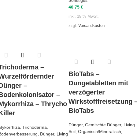
Sonstiges
40,75
€
inkl. 19 % MwSt.
zzgl.
Versandkosten
Trichoderma –
BioTabs –
Wurzelfördernder
Düngetabletten mit
Dünger –
verzögerter
Bodenkolonisator –
Wirkstofffreisetzung 
Mykorrhiza – Thrycho
BioTabs
Killer
Dünger
,
Gemischte Dünger
,
Living
Mykorrhiza
,
Trichoderma
,
Soil
,
Organisch/Mineralisch
,
Bodenverbesserung
,
Dünger
,
Living