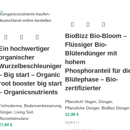
BioBizz Bio-Bloom –
Flüssiger Bio-
Ein hochwertiger
Blütendünger mit
organischer
hohem
Wurzelbeschleuniger
Phosphoranteil für di
– Big start – Organic
Blütephase – Bio-
root booster big start
zertifizierter
– Organicsnutrients
Pflanzlich/ Vegan
,
Dünger
,
Trichoderma
,
Bodenverbesserung
,
Pflanzliche Dünger
,
BioBizz Dünger
Dünger
,
Living Soil
,
12,90
€
Wurzelstimulanz
12,90
€
/
l
27,90
€