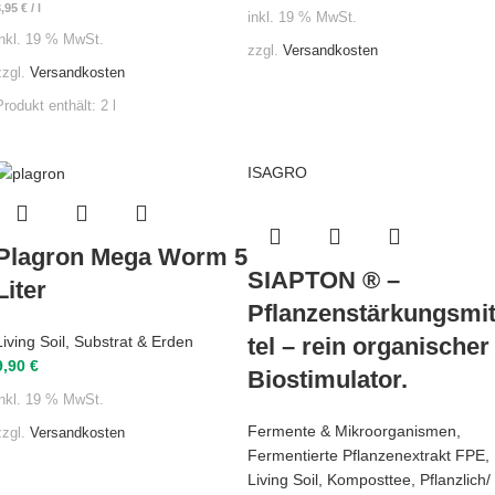
3,95
€
/
l
inkl. 19 % MwSt.
inkl. 19 % MwSt.
zzgl.
Versandkosten
zzgl.
Versandkosten
Produkt enthält: 2
l
ISAGRO
Plagron Mega Worm 5
SIAPTON ® –
Liter
Pflanzenstärkungsmi
tel – rein organischer
Living Soil
,
Substrat & Erden
9,90
€
Biostimulator.
inkl. 19 % MwSt.
Fermente & Mikroorganismen
,
zzgl.
Versandkosten
Fermentierte Pflanzenextrakt FPE
,
Living Soil
,
Komposttee
,
Pflanzlich/