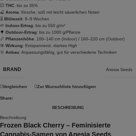
💥
THC
: bis zu 35%
🍒
Aroma
: Kirsche, süß mit leicht säuerlichen Noten
⏳
Blütezeit
: 8–9 Wochen
🌱
Indoor-Ertrag
: bis zu 550 g/m²
🌳
Outdoor-Ertrag
: bis zu 1000 g/Pflanze
📏
Pflanzenhöhe
: 100–140 cm (Indoor) / 160–220 cm (Outdoor)
🎯
Wirkung
: Entspannend, starkes High
🌞
Anbau
: Anpassungsfähig, gut für verschiedene Techniken
BRAND
Anesia Seeds
Vergleichen
Zur Wunschliste hinzufügen
Share:
BESCHREIBUNG
Beschreibung
Frozen Black Cherry – Feminisierte
Cannabis-Samen von Anesia Seeds