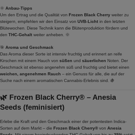
🌞
Anbau-Tipps
Um den Ertrag und die Qualität von
Frozen Black Cherry
weiter zu
steigern, empfehlen wir den Einsatz von
UVB-Licht
in den letzten
Blütewochen. Diese Technik kann die Blütenproduktion fördern und
den
THC-Gehalt
weiter anheben. 🌞
🎯
Aroma und Geschmack
Das Aroma dieser Sorte ist intensiv fruchtig und erinnert an reife
Kirschen mit einem Hauch von
süßen
und
säuerlichen
Noten. Der
Geschmack ist ebenso angenehm süß und fruchtig und bietet einen
weichen, angenehmen Rauch
– ein Genuss für alle, die auf der
Suche nach einem aromatischen Cannabis-Erlebnis sind. 🍇
🌿
Frozen Black Cherry®
– Anesia
Seeds (feminisiert)
Erlebe die Kraft und den Geschmack einer der potentesten Indica-
Sorten auf dem Markt – die
Frozen Black Cherry®
von
Anesia
Seeds
. Mit einem beeindruckenden THC-Gehalt von bis zu
35%
setzt