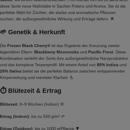
diese Sorte neue Maßstäbe in Sachen Potenz und Aroma. Sie ist die
perfekte Wahl für Züchter, die starke und aromatische Pflanzen
suchen, die außergewöhnliche Wirkung und Erträge liefern. 🌟
🌱
Genetik & Herkunft
Die
Frozen Black Cherry®
ist das Ergebnis der Kreuzung zweier
legendärer Eltern:
Blackberry Moonrocks
und
Pacific Frost
. Diese
Kombination verleiht der Sorte ihre außergewöhnliche Harzproduktion
und das komplexe Terpenprofil. Mit einem Anteil von
80% Indica
und
20% Sativa
bietet sie die perfekte Balance zwischen entspannender
Körperwirkung und mentaler Klarheit. 💪
⏱
Blütezeit & Ertrag
Blütezeit
: 8–9 Wochen (Indoor) 🌸
Ertrag (Indoor)
: bis zu 550 g/m² 🌱
Ertrag (Outdoor)
: bis zu 1000 g/Pflanze 🌳